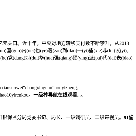
亿元关口。近十年，中央对地方转移支付数不断攀升，从2013
(guo)内(nei)也(ye)遭(zao)到(dao)一(yi)些(xie)非(fei)议(yi)。
he)党(dang)对(dui)华(hua)强(qiang)硬(ying)派(pai)代(dai)表(biao)
xiansuowei“changxinguan”houyizheng，
chao10yirenkou。
一级棒导航在线观看...
。
信阳银保监分局党委书记、局长、一级调研员、二级巡视员。
91偷