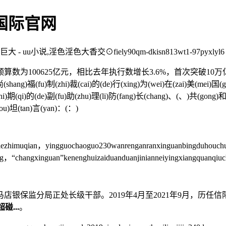
真人国际官网
uu小说,淫色淫色大香交⊙fiely90qm-dkisn813wt1-97pyxlyl6
100625亿元，相比去年执行数增长3.6%，首次突破10万
fu)制(zhi)裁(cai)的(de)行(xing)为(wei)在(zai)美(mei)国(guo)国
hi)期(qi)的(de)副(fu)助(zhu)理(li)防(fang)长(chang)、(、)共(gong)和(
(dou)坦(tan)言(yan)：(：)
zhimuqian，yingguochaoguo230wanrenganranxinguanbingduhouchu
“changxinguan”kenenghuizaiduanduanjinianneiyingxiangquanqiu
保监分局正处长级干部。2019年4月至2021年9月，历任
碰...
。