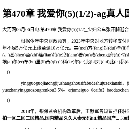
第470章 我爱你(5)(1/2)-ag
大河网06月06日电:第470章 我爱你(5)(1/2)_少妇公车张开腿迎合巨大 - 
根据今年中央财政预算，2023年中央对地方转移支付预算数为
年不足5万亿元上涨至逾10万亿元。美(mei)方(fang)对(dui)李(li)尚(shang)福(
(。)甚(shen)至(zhi)连(lian)特(te)朗(lang)普(pu)政(zheng)府(fu)时(s
埃(ai)尔(er)布(bu)里(li)奇(qi)·(·)科(ke)尔(er)比(bi)对(dui)此(ci)都
()
yingguoguojiatongjijushangzhousifabudeshujuzexianshi，jie
yuezhanyingguozongrenkou3.5%。erjumeiguo《caifu》baodaocheng，
()
2018年，银保监会机构改革后，王献军曾短暂担任驻马店银
拍一区二区三区精品,国内精品久久人妻无码hd,精品国产... 538超