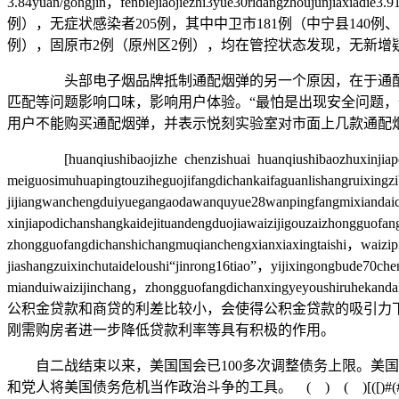
3.84yuan/gongjin，fenbiejiaojiezhi3yue30ridangzhouj
例），无症状感染者205例，其中中卫市181例（中宁县140例
例），固原市2例（原州区2例），均在管控状态发现，无新增
头部电子烟品牌抵制通配烟弹的另一个原因，在于通配烟弹
匹配等问题影响口味，影响用户体验。“最怕是出现安全问题，
用户不能购买通配烟弹，并表示悦刻实验室对市面上几款通配
[huanqiushibaojizhe chenzishuai huanqiushibaozhuxinjiapote
meiguosimuhuapingtouziheguojifangdichankaifaguanlishangruixin
jijiangwanchengduiyuegangaodawanquyue28wanpingfangmixiandaic
xinjiapodichanshangkaidejituandengduojiawaizijigouzaizhongguof
zhongguofangdichanshichangmuqianchengxianxiaxingtaishi，waizip
jiashangzuixinchutaideloushi“jinrong16tiao”，yijixingongbude70ch
mianduiwaizijinchang，zhongguofangdichanxingyey
公积金贷款和商贷的利差比较小，会使得公积金贷款的吸引力
刚需购房者进一步降低贷款利率等具有积极的作用。
自二战结束以来，美国国会已100多次调整债务上限。美国
和党人将美国债务危机当作政治斗争的工具。 ( ) ( )[([)#(#)载(zai)荷(he)专(z