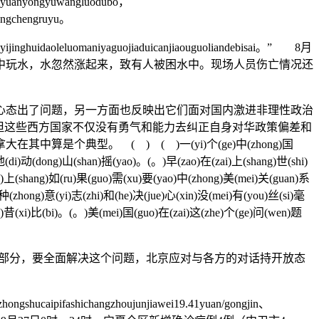
nyuanyongyuwangluodubo，
langchengruyu。
yijinghuidaoleluomaniyaguojiaduicanjiaouguoliandebisai。” 8月
中玩水，水忽然涨起来，致有人被困水中。现场人员伤亡情况还
态出了问题，另一方面也反映出它们面对国内激进非理性政治
但这些西方国家不仅没有勇气和能力去纠正自身对华政策偏差和
典型。 ( ) ( )一(yi)个(ge)中(zhong)国
(di)动(dong)山(shan)摇(yao)。(。)早(zao)在(zai)上(shang)世(shi)
ti)上(shang)如(ru)果(guo)需(xu)要(yao)中(zhong)美(mei)关(guan)系
种(zhong)意(yi)志(zhi)和(he)决(jue)心(xin)没(mei)有(you)丝(si)毫
fei)昔(xi)比(bi)。(。)美(mei)国(guo)在(zai)这(zhe)个(ge)问(wen)题
分，要全面解决这个问题，北京应对与各方的对话持开放态
gshucaipifashichangzhoujunjiawei19.41yuan/gongjin、