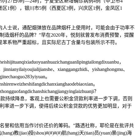
hexiajiang18.8%。✉ 9月27日0时—24时，宁夏全区新增确诊病例4例（中卫市4
寺堡区1例），银川市5例（西夏区3例，兴庆区1例，金凤区1
人士说，通配烟弹放在品牌烟杆上使用时，可能会由于功率不
造烟杆的品牌？”早在2020年，悦刻就曾发布消费预警，提醒
是苯系物严重超标，且实际尼古丁含量与包装所示不符。
eishijituanqixiaduoyuanhuazichanguanlipingtailongdixuanbu，
，jinnianyilaiyoujialijianshe、xianggangzhidi、yishanghongmu、
ongjinechaoguo283yiyuan。
nshirenweizheshifangdichanxianghaodebiaoxian。
ezhongguofangdichanshichangjiangyinglaizhuanji？
glecaifang。σ “商业银行贷款持续降息，客观上也需要公积金贷款利率进一步下调，否则
的利率进一步下调，使得后续公积金贷款的优势更加明显，对于
名誉和信用当作讨价还价的筹码。”路透社称，耶伦是在批评共
(jiao)授(shou)#(#)#(#)航(hang)天(tian)员(yuan)景(jing)海