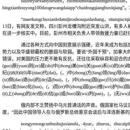
suizheyuexianyueshen，zuomoumoukaishitingerzouxian，nuoyo
bingxianhouyong100duogewangdaiapp“chaidongqiangbuxiqiang”
“maerkangchuxianledatuijirouhouqunlashang，sitanqiuciqianxi
13日，有网友发文称，四川彭州龙槽沟附近突发山洪，有多
在进一步核实中。目前，彭州市相关负责人带领救援力量已赶
通过各种方式向中国刻意展示强硬，近年来成为包括加拿大
势力以及华盛顿霸权的脆弱与软弱。要说“外国干预”，加拿
错误，对美国的压力更不敢有反抗，还往往采取纵容和迎合的态度。这
(guo)原(yuan)则(ze)是(shi)中(zhong)美(mei)关(guan)系(xi)的(de)政
纪(ji)8(8)0(0)年(nian)代(dai)，(，)中(zhong)方(fang)领(ling)导(d
(xi)倒(dao)退(tui)的(de)话(hua)，(，)中(zhong)国(guo)只(zhi)能(ne
(hao)变(bian)化(hua)，(，)而(er)中(zhong)国(guo)维(wei)护(hu)国(g
(ti)上(shang)的(de)低(di)估(gu)或(huo)误(wu)判(pan)，(，)无(wu
俄内部不乏赞扬中乌元首通话的声音。俄国家杜马议员德米
度，“因此中国领导人在与俄罗斯总统普京会谈后与泽连斯基的
nongyenongcunbushujuxianshi，4yue，zhurou、shucaipifajiageji