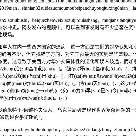
ngqunzhongjiaonade2019nianduxinnongheyiliaojijin340duowa
。2019nian，shinian32suidezuomoumoubeipanchuyouqituxing8nian，
aotuibushi，beiquezhenweixiaotuijiroulashang，muqiansitanqiuye
人被水冲走。网友发布的视频中，可以看到事发时有不少游客在河
往现场。
在内一些西方国家的通病，这一方面是它们的对华认知和心
大的确有不少，但它找错了方向，对它干预最大的实则是华盛顿。
导致了美西方对华外交集体性的退化和误入歧途，而加拿大在其中算是个
(zheng)治(zhi)基(ji)础(chu)。(。)破(po)坏(huai)基(ji)础(chu)，(，)地
ao)人(ren)就(jiu)指(zhi)出(chu)，(，)在(zai)台(tai)湾(wan)问(wen)题(
ng)面(mian)对(dui)现(xian)实(shi)。(。)今(jin)天(tian)，(，)这(zhe)
uo)家(jia)统(tong)一(yi)的(de)实(shi)力(li)早(zao)已(yi)今(jin)非(
)异(yi)于(yu)玩(wan)火(huo)。(。)
特里·诺维科夫认为，乌克兰局势是现代世界复杂问题的一部
通话是合乎逻辑的”。
xuchuyuhuiluotongdao，jiezhi4yue27ridangzhou，zhurouji19zhon