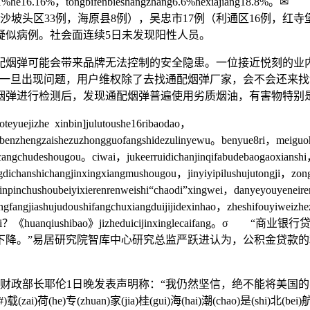
unjiaxiadie3.91%he16.16%，tongbifenbieshangzhang6.6%
、沙坡头区33例，海原县8例），吴忠市17例（利通区16例，红
疑似病例。社会面连续5日未发现阳性人员。
可能会带来品牌无法控制的安全隐患。一位接近悦刻的业内
一旦出现问题，用户维权除了去找通配烟弹厂家，会不会还来找制
烟弹进行检测后，发现通配烟弹普遍使用劣质烟油，有害物特别
yuejizhe xinbin]julutoushe16ribaodao，
gzibenzhengzaishezuzhongguofangshidezulinyewu。benyue8ri，meiguoh
angchudeshougou。ciwai，jukeerruidichanjinqifabudebaogaoxianshi
angdichanshichangjinxingxiangmushougou，jinyiyipilushujutongji，z
inpinchushoubeiyixierenrenweishi“chaodi”xingwei，danyeyouyeneire
engfangjiashujudoushifangchuxiangduijijidexinhao，zheshifouyiweizh
oushiruhekandai？《huanqiushibao》jizheduicijinxin
下降。”易居研究院智库中心研究总监严跃进认为，公积金贷款
财政部长耶伦1日晚发表声明称：“我仍然坚信，绝不能将美国的
huan)家(jia)桂(gui)海(hai)潮(chao)是(shi)北(bei)航(hang)教