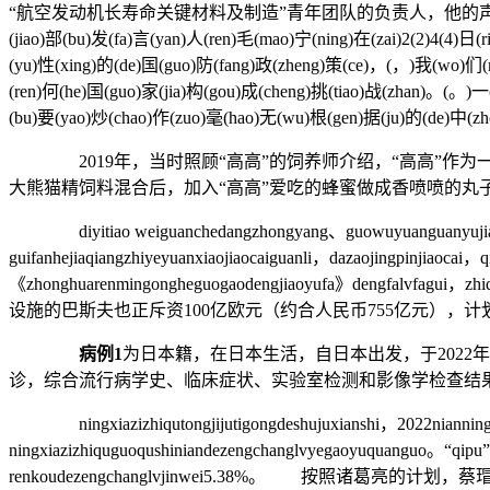
“航空发动机长寿命关键材料及制造”青年团队的负责人，他的声音第一个传来，浑厚而轻
(jiao)部(bu)发(fa)言(yan)人(ren)毛(mao)宁(ning)在(zai)2(2)4(4)日
(yu)性(xing)的(de)国(guo)防(fang)政(zheng)策(ce)，(，)我(wo)们(m
(ren)何(he)国(guo)家(jia)构(gou)成(cheng)挑(tiao)战(zhan)。(。)一
(bu)要(yao)炒(chao)作(zuo)毫(hao)无(wu)根(gen)据(ju)的(de)中(zh
2019年，当时照顾“高高”的饲养师介绍，“高高”作为
大熊猫精饲料混合后，加入“高高”爱吃的蜂蜜做成香喷喷的丸
diyitiao weiguanchedangzhongyang、guowuyuanguanyujiaqianghe
guifanhejiaqiangzhiyeyuanxiaojiaocaiguanli，dazaojingpinjiaoca
《zhonghuarenmingongheguogaodengjiaoyufa
设施的巴斯夫也正斥资100亿欧元（约合人民币755亿元）
病例1
为日本籍，在日本生活，自日本出发，于202
诊，综合流行病学史、临床症状、实验室检测和影像学检查结
ningxiazizhiqutongjijutigongdeshujuxianshi，2022nianningx
ningxiazizhiquguoqushiniandezengchanglvyegaoyuquanguo。“qipu
renkoudezengchanglvjinwei5.38%。 