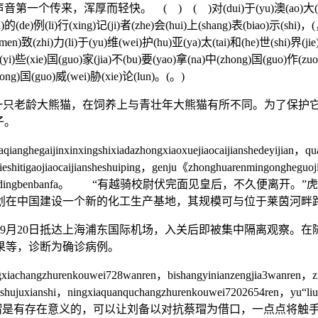
快。 ( ) ( )对(dui)于(yu)澳(ao)大(da)利(li)亚(ya)
(ri)的(de)例(li)行(xing)记(ji)者(zhe)会(hui)上(shang)表(biao)示(shi
en)致(zhi)力(li)于(yu)维(wei)护(hu)亚(ya)太(tai)和(he)世(shi)界(j
(yi)些(xie)国(guo)家(jia)不(bu)要(yao)拿(na)中(zhong)国(guo)作(zu
ong)国(guo)威(wei)胁(xie)论(lun)。(。)
一只老龄大熊猫，在饲养上与青壮年大熊猫有所不同。为了保护它
子。
gaijinxinxingshixiadazhongxiaoxuejiaocaijianshedeyijian，quan
i，qieshitigaojiaocaijiansheshuiping，genju《zhonghuarenmingonghe
》dengfalvfagui，zhidingbenbanfa。 “有越骑校尉伏完面
，计划在中国建设一个新的化工生产基地，其规模可与位于莱茵河畔
2年9月20日抵达上海浦东国际机场，入关后即被集中隔离观察。
果等，诊断为确诊病例。
iachangzhurenkouwei728wanren，bishangyinianzengjia3wanren，z
”shujuxianshi，ningxiaquanquchangzhurenkouwei7202654ren，yu“li
按照诸葛亮的计划，蔡瑁是有存在意义的，可以让刘备以对抗蔡瑁为借口，