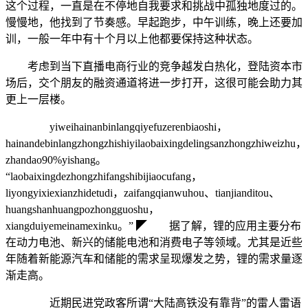
这个过程，一直是在不停地自我要求和挑战中孤独地度过的。
慢慢地，他找到了节奏感。早起跑步，中午训练，晚上还要加
训，一般一年中有十个月以上他都要保持这种状态。
考虑到当下直播电商行业的竞争越发白热化，登陆资本市
场后，交个朋友的融资通道将进一步打开，这很可能会助力其
更上一层楼。
yiweihainanbinlangqiyefuzerenbiaoshi，
hainandebinlangzhongzhishiyilaobaixingdelingsanzhongzhiweizhu，
zhandao90%yishang。
“laobaixingdezhongzhifangshibijiaocufang，
liyongyixiexianzhidetudi，zaifangqianwuhou、tianjianditou、
huangshanhuangpozhongguoshu，
xiangduiyemeinamexinku。” ◤ 据了解，锂的应用主要分布
在动力电池、新兴的储能电池和消费电子等领域。尤其是近些
年随着新能源汽车和储能的需求呈现爆发之势，锂的需求量逐
渐走高。
近期民进党政客所谓“大陆高铁没有靠背”的雷人雷语