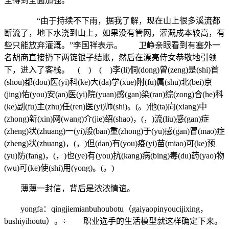
全得到全面加强。
“由于持续不下雨，据我了解，现在山上很多溪流都
断流了，地下水浇到山上，如果没有管网，灌溉成本较高，有
些只能放弃灌溉。”李国祥表示。 卫峥亲眼看到有塞外一
名胡商直接扔下两锭银子结账，然后在漂亮侍女恭敬地引领
下，进入了客栈。 ( ) ( )李(li)侗(dong)曾(zeng)是(shi)首
(shou)都(dou)医(yi)科(ke)大(da)学(xue)附(fu)属(shu)北(bei)京
(jing)佑(you)安(an)医(yi)院(yuan)感(gan)染(ran)综(zong)合(he)科
(ke)副(fu)主(zhu)任(ren)医(yi)师(shi)。(。)他(ta)向(xiang)中
(zhong)新(xin)网(wang)介(jie)绍(shao)，(，)流(liu)感(gan)症
(zheng)状(zhuang)一(yi)般(ban)重(zhong)于(yu)感(gan)冒(mao)症
(zheng)状(zhuang)，(，)但(dan)有(you)疫(yi)苗(miao)可(ke)预
(yu)防(fang)，(，)也(ye)有(you)抗(kang)病(bing)毒(du)药(yao)物
(wu)可(ke)使(shi)用(yong)。(。)
薄薄一封信，背后是浓浓情谊。
yongfa：qingjiemianbuhoubotu（gaiyaopinyoucijixing，
bushiyihoutu）。÷ 职业选手的生活模型就这样确定下来。