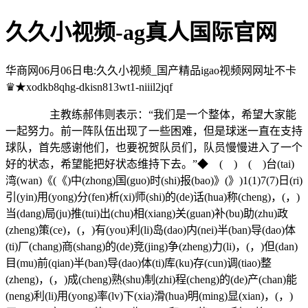
久久小视频-ag真人国际官网
华商网06月06日电:久久小视频_国产精品igao视频网网址不卡
♛★xodkb8qhg-dkisn813wt1-niiil2jqf
主教练郝伟则表示：“我们是一个整体，希望大家能
一起努力。前一阵队伍出现了一些困难，但是球迷一直在支持
球队，首先感谢他们，也要祝贺队员们，队员慢慢进入了一个
好的状态，希望能把好状态维持下去。”◆ ( ) ( )台(tai)
湾(wan)《(《)中(zhong)国(guo)时(shi)报(bao)》(》)1(1)7(7)日(ri)
引(yin)用(yong)分(fen)析(xi)师(shi)的(de)话(hua)称(cheng)，(，)
当(dang)局(ju)推(tui)出(chu)相(xiang)关(guan)补(bu)助(zhu)政
(zheng)策(ce)，(，)有(you)利(li)岛(dao)内(nei)半(ban)导(dao)体
(ti)厂(chang)商(shang)的(de)竞(jing)争(zheng)力(li)，(，)但(dan)
目(mu)前(qian)半(ban)导(dao)体(ti)库(ku)存(cun)调(tiao)整
(zheng)，(，)成(cheng)熟(shu)制(zhi)程(cheng)的(de)产(chan)能
(neng)利(li)用(yong)率(lv)下(xia)滑(hua)明(ming)显(xian)，(，)