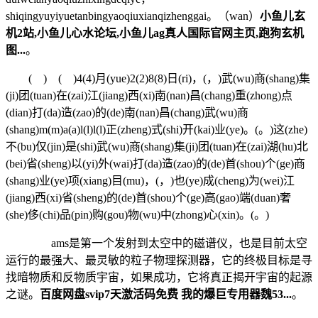
shiqingyuyiyuetanbingyaoqiuxianqizhenggai。（wan）
小鱼儿玄
机2站,小鱼儿心水论坛,小鱼儿ag真人国际官网主页,跑狗玄机
图...
。
( ) ( )4(4)月(yue)2(2)8(8)日(ri)，(，)武(wu)商(shang)集
(ji)团(tuan)在(zai)江(jiang)西(xi)南(nan)昌(chang)重(zhong)点
(dian)打(da)造(zao)的(de)南(nan)昌(chang)武(wu)商
(shang)m(m)a(a)l(l)l(l)正(zheng)式(shi)开(kai)业(ye)。(。)这(zhe)
不(bu)仅(jin)是(shi)武(wu)商(shang)集(ji)团(tuan)在(zai)湖(hu)北
(bei)省(sheng)以(yi)外(wai)打(da)造(zao)的(de)首(shou)个(ge)商
(shang)业(ye)项(xiang)目(mu)，(，)也(ye)成(cheng)为(wei)江
(jiang)西(xi)省(sheng)的(de)首(shou)个(ge)高(gao)端(duan)奢
(she)侈(chi)品(pin)购(gou)物(wu)中(zhong)心(xin)。(。)
ams是第一个发射到太空中的磁谱仪，也是目前太空
运行的最强大、最灵敏的粒子物理探测器，它的终极目标是寻
找暗物质和反物质宇宙，如果成功，它将真正揭开宇宙的起源
之谜。
百度网盘svip7天激活码免费 我的爆巨专用器魏53...
。