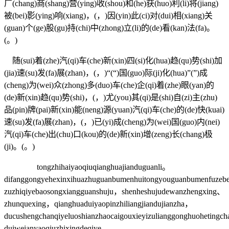
厂(chang)商(shang)营(ying)收(shou)和(he)获(huo)利(li)将(jiang)
被(bei)影(ying)响(xiang)，(，)因(yin)此(ci)对(dui)相(xiang)关
(guan)个(ge)股(gu)持(chi)中(zhong)立(li)的(de)看(kan)法(fa)。
(。)
随(sui)着(zhe)汽(qi)车(che)新(xin)四(si)化(hua)趋(qu)势(shi)加
(jia)速(su)发(fa)展(zhan)，(，)“(“)国(guo)际(ji)化(hua)”(”)成
(cheng)为(wei)众(zhong)多(duo)车(che)企(qi)着(zhe)眼(yan)的
(de)新(xin)趋(qu)势(shi)，(，)尤(you)其(qi)是(shi)自(zi)主(zhu)
品(pin)牌(pai)新(xin)能(neng)源(yuan)汽(qi)车(che)的(de)快(kuai)
速(su)发(fa)展(zhan)，(，)已(yi)成(cheng)为(wei)国(guo)内(nei)
汽(qi)车(che)出(chu)口(kou)的(de)新(xin)增(zeng)长(chang)极
(ji)。(。)
tongzhihaiyaoqiuqianghuajianduguanli。
difanggongyehexinxihuazhuguanbumenhuitongyouguanbumenfuzebe
zuzhiqiyebaosongxiangguanshuju，shenheshujudewanzhengxing、
zhunquexing，qianghuaduiyaopinzhiliangjiandujianzha，
ducushengchanqiyeluoshianzhaocaigouxieyizulianggonghuohetingc
duiweianyaoqiuzhixingdeqiye，