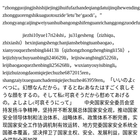
“zhongguojingjishishijiejingjihuifufazhandeqiangdatuijinqihewend
zhongguorengshikuaguotouzide‘letu’he‘gaodi’。”
zhongyangcaijingweiyuanhuibangongshifenguanrichanggongzuodefu
jiezhi10yue17ri24shi，ju31gesheng（zizhiqu、
zhixiashi）hexinjiangshengchanjianshebingtuanbaogao，
xianyouquezhenbingli4413li（qizhongzhongzhengbingli15li），
leijizhiyuchuyuanbingli246629li，leijisiwangbingli5226li，
leijibaogaoquezhenbingli256268li，wuxianyouyisibingli。
leijizhuizongdaomiqiejiechuzhe6872015ren，
shangzaiyixueguanchademiqiejiechuzhe463959ren。「いいのよc
べつに。幻想なんだから。するとねcあなたはすごく哀しそ
うな顔をするの。そして私c可哀そうだから慰めてあげる
の。よしよしc可哀そうにって」 中央国家安全委员会坚
持发扬斗争精神，坚持并不断发展总体国家安全观，推动国家
安全领导体制和法治体系、战略体系、政策体系不断完善，实
现国家安全工作协调机制有效运转、地方党委国家安全系统全
国基本覆盖，坚决捍卫了国家主权、安全、发展利益，国家安