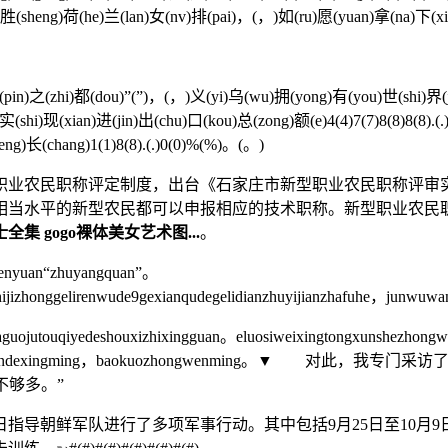
)胜(sheng)荷(he)兰(lan)女(nv)排(pai)，(，)如(ru)愿(yuan)拿(na)下(xi
。
n)之(zhi)都(dou)”(”)，(，)义(yi)乌(wu)拥(yong)有(you)世(shi)界(ji
实(shi)现(xian)进(jin)出(chu)口(kou)总(zong)额(e)4(4)7(7)8(8)8(8).(
eng)长(chang)1(1)8(8).(.)0(0)%(%)。(。)
民职称评定制度，出台《石家庄市新型职业农民职称评审实
相当水平的新型农民都可以申报相应的技术职称。新型职业农民
全集 gogo裸体美女艺术图...
。
enyuan“zhuyangquan”。
gshijizhonggelirenwude9gexianqudegelidianzhuyijianzhafuhe，junwuw
touqiyedeshouxizhixingguan。eluosiweixingtongxunshezhongwen
hulezhexiedeqigaoguandexingming，baokuozhongwe
不够多。”
指导朝鲜军队进行了多项军事行动。其中包括9月25日至10月9