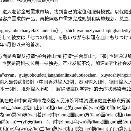
)#(#)#(#)#(#)#(#)
老龄金融需求市场，找到自己的定位和服务模式。以保险业
足客户需求的产品，再按照客户需求完成规划和实施规划。总之
huchanyefazhandetian》，zhichuyanhuziyuanshiqinghaidediyid
ziyuanzongheliyong。そして彼女は「七つの水仙」を歌いながら
今年5月份以来的首次。
希望从打造“护台神山”到打造“护台群山”，同时也是通过加
，也就是高科技长期一枝独秀，产业发展不均，加速m型化社会
an，guiguohoudetajiangmianlinxuduotiaozhan，xuyaoshiyingxi
nzhanggan。 新增境外输入确诊病例5例（中国香港输入3例；泰国输入
本土6例，境外输入4例），解除隔离医学管理的无症状感染者22
谢某在庭审中向深圳市龙岗区人民法院环境资源法庭庭长施东辉诚
i)上(shang)提(ti)出(chu)相(xiang)关(guan)问(wen)题(ti)的(de)是(sh
然(ran)意(yi)味(wei)着(zhe)中(zhong)国(guo)方(fang)面(mian)相(xian
前(qian)一(yi)天(tian)，(，)中(zhong)乌(wu)两(liang)国(guo)最(zui)
)和(he)乌(wu)克(ke)兰(lan)危(wei)机(ji)交(jiao)换(huan)了(le)意(yi