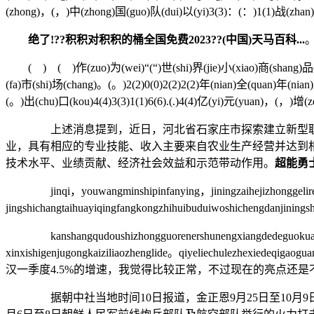
(zhong)，(，)中(zhong)国(guo)队(dui)以(yi)3(3)：(：)1(1)战(zhan
绝了!??积积对积积的桶全国免费2023??(中国)天马百科...
( ) ( )作(zuo)为(wei)“(“)世(shi)界(jie)小(xiao)商(shang)品(pi
(fa)市(shi)场(chang)。(。)2(2)0(0)2(2)2(2)年(nian)全(quan)年(nian)
(。)出(chu)口(kou)4(4)3(3)1(1)6(6).(.)4(4)亿(yi)元(yuan)，(，)增(z
上述消息提到，近日，河北省石家庄市探索建立新型职业农
业，具有相应的专业技能、收入主要来自农业生产经营并达到
技术水平、业绩贡献、经济社会效益和示范带动作用。
超能勇士
jinqi，youwangminshipinfanying，jiningzaihejizhonggelir
jingshichangtaihuayiqingfangkongzhihuibuduiwoshichengdanjinin
kanshangqudoushizhongguorenershunengxiangdedeguokuaguoju
xinxishigenjugongkaiziliaozhenglide。qiyeliec
汉一季度4.5%的增速，我觉得比较正常，不过现在的亮点还是
据朝中社当地时间10日报道，金正恩9月25日至10月9日