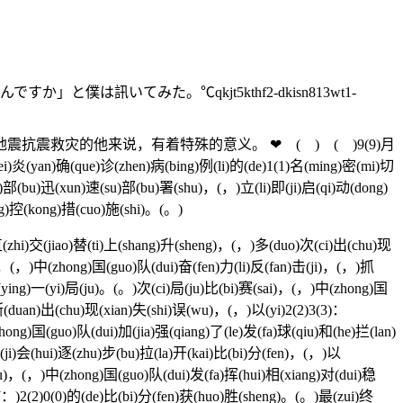
僕は訊いてみた。℃qkjt5kthf2-dkisn813wt1-
灾的他来说，有着特殊的意义。 ❤ ( ) ( )9(9)月
ei)炎(yan)确(que)诊(zhen)病(bing)例(li)的(de)1(1)名(ming)密(mi)切
i)部(bu)迅(xun)速(su)部(bu)署(shu)，(，)立(li)即(ji)启(qi)动(dong)
ng)控(kong)措(cuo)施(shi)。(。)
hi)交(jiao)替(ti)上(shang)升(sheng)，(，)多(duo)次(ci)出(chu)现
a)，(，)中(zhong)国(guo)队(dui)奋(fen)力(li)反(fan)击(ji)，(，)抓
赢(ying)一(yi)局(ju)。(。)次(ci)局(ju)比(bi)赛(sai)，(，)中(zhong)国
断(duan)出(chu)现(xian)失(shi)误(wu)，(，)以(yi)2(2)3(3)：
ng)国(guo)队(dui)加(jia)强(qiang)了(le)发(fa)球(qiu)和(he)拦(lan)
ji)会(hui)逐(zhu)步(bu)拉(la)开(kai)比(bi)分(fen)，(，)以
ju)，(，)中(zhong)国(guo)队(dui)发(fa)挥(hui)相(xiang)对(dui)稳
：(：)2(2)0(0)的(de)比(bi)分(fen)获(huo)胜(sheng)。(。)最(zui)终