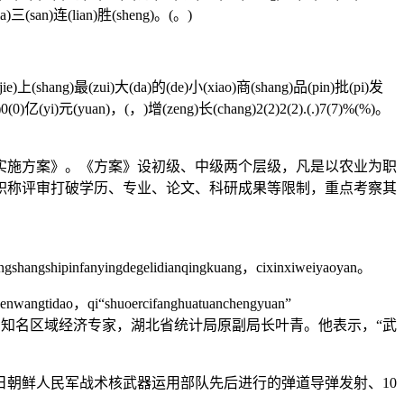
a)三(san)连(lian)胜(sheng)。(。)
e)上(shang)最(zui)大(da)的(de)小(xiao)商(shang)品(pin)批(pi)发
.)0(0)亿(yi)元(yuan)，(，)增(zeng)长(chang)2(2)2(2).(.)7(7)%(%)。
施方案》。《方案》设初级、中级两个层级，凡是以农业为职
职称评审打破学历、专业、论文、科研成果等限制，重点考察其
angshangshipinfanyingdegelidianqingkuang，cixinxiweiyaoyan。
wangtidao，qi“shuoercifanghuatuanchengyuan”
nming。▼ 对此，我专门采访了知名区域经济专家，湖北省统计局原副局长叶青。他表示，“武
日朝鲜人民军战术核武器运用部队先后进行的弹道导弹发射、10