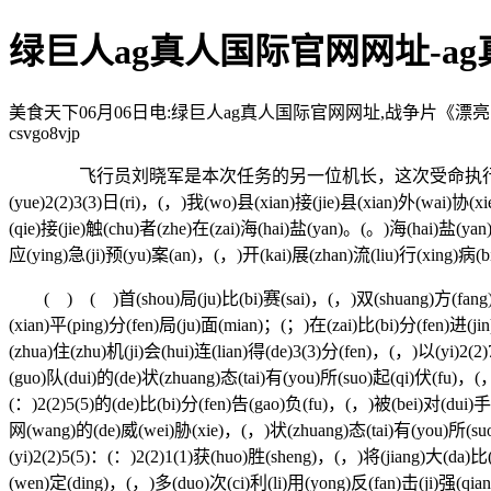
绿巨人ag真人国际官网网址-a
美食天下06月06日电:绿巨人ag真人国际官网网址,战争片《漂亮的保姆
csvgo8vjp
飞行员刘晓军是本次任务的另一位机长，这次受命执行向巴基斯
(yue)2(2)3(3)日(ri)，(，)我(wo)县(xian)接(jie)县(xian)外(wai)协(x
(qie)接(jie)触(chu)者(zhe)在(zai)海(hai)盐(yan)。(。)海(hai)盐(yan
应(ying)急(ji)预(yu)案(an)，(，)开(kai)展(zhan)流(liu)行(xing)病(b
( ) ( )首(shou)局(ju)比(bi)赛(sai)，(，)双(shuang)方(fang)打(d
(xian)平(ping)分(fen)局(ju)面(mian)；(；)在(zai)比(bi)分(fen)进(ji
(zhua)住(zhu)机(ji)会(hui)连(lian)得(de)3(3)分(fen)，(，)以(yi)2(
(guo)队(dui)的(de)状(zhuang)态(tai)有(you)所(suo)起(qi)伏(fu)，(
(：)2(2)5(5)的(de)比(bi)分(fen)告(gao)负(fu)，(，)被(bei)对(dui)手
网(wang)的(de)威(wei)胁(xie)，(，)状(zhuang)态(tai)有(you)所(suo
(yi)2(2)5(5)：(：)2(2)1(1)获(huo)胜(sheng)，(，)将(jiang)大(da)
(wen)定(ding)，(，)多(duo)次(ci)利(li)用(yong)反(fan)击(ji)强(qia