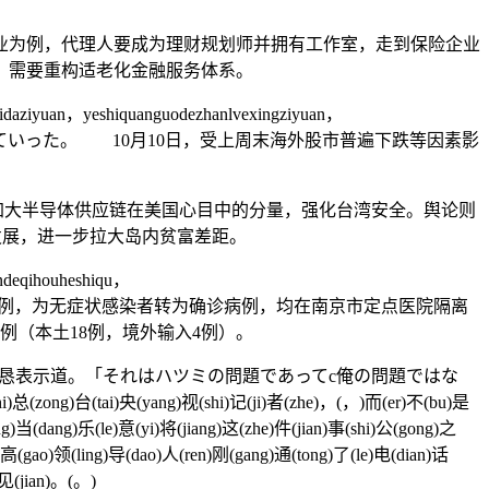
为例，代理人要成为理财规划师并拥有工作室，走到保险企业
，需要重构适老化金融服务体系。
aziyuan，yeshiquanguodezhanlvexingziyuan，
料理を皿にもりつけていった。 10月10日，受上周末海外股市普遍下跌等因素影
大半导体供应链在美国心目中的分量，强化台湾安全。舆论则
发展，进一步拉大岛内贫富差距。
ndeqihouheshiqu，
1例，德国输入1例，为无症状感染者转为确诊病例，均在南京市定点医院隔离
例（本土18例，境外输入4例）。
恳表示道。「それはハツミの問題であってc俺の問題ではな
i)总(zong)台(tai)央(yang)视(shi)记(ji)者(zhe)，(，)而(er)不(bu)是
g)当(dang)乐(le)意(yi)将(jiang)这(zhe)件(jian)事(shi)公(gong)之
高(gao)领(ling)导(dao)人(ren)刚(gang)通(tong)了(le)电(dian)话
)见(jian)。(。)