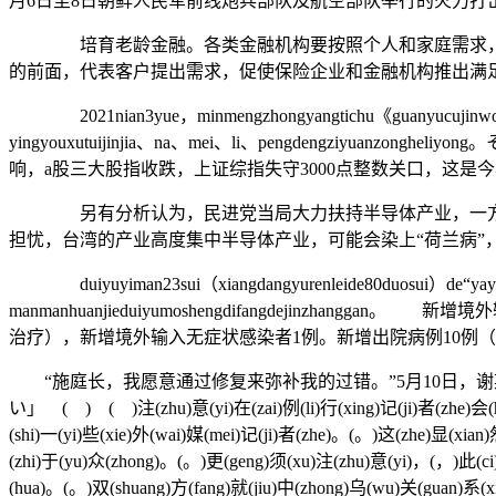
月6日至8日朝鲜人民军前线炮兵部队及航空部队举行的火力打击训练。➳#(#
培育老龄金融。各类金融机构要按照个人和家庭需求，进入
的前面，代表客户提出需求，促使保险企业和金融机构推出满
2021nian3yue，minmengzhongyangtichu《guanyucujinwoguoyan
yingyouxutuijinjia、na、mei、li、pengdeng
响，a股三大股指收跌，上证综指失守3000点整数关口，这是
另有分析认为，民进党当局大力扶持半导体产业，一方面是
担忧，台湾的产业高度集中半导体产业，可能会染上“荷兰病”
duiyuyiman23sui（xiangdangyurenleide80duosui）de“yaya”ery
manmanhuanjieduiyumoshengdifangdeji
治疗），新增境外输入无症状感染者1例。新增出院病例10例（
“施庭长，我愿意通过修复来弥补我的过错。”5月10日，
い」 ( ) ( )注(zhu)意(yi)在(zai)例(li)行(xing)记(ji)者(zhe)会(hu
(shi)一(yi)些(xie)外(wai)媒(mei)记(ji)者(zhe)。(。)这(zhe)显(xian)
(zhi)于(yu)众(zhong)。(。)更(geng)须(xu)注(zhu)意(yi)，(，)此(ci)
(hua)。(。)双(shuang)方(fang)就(jiu)中(zhong)乌(wu)关(guan)系(xi