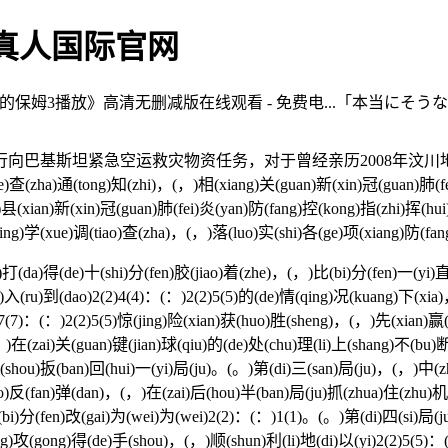
g真人国际官网
3播放》高清无删减版在线观看 - 免费电...「本当にそうなんですか」と
坦紧急空运救灾物资任务，对于曾经亲历2008年汶川地震抗震救
ie)查(zha)通(tong)知(zhi)，(，)相(xiang)关(guan)新(xin)冠(guan)肺(f
)县(xian)新(xin)冠(guan)肺(fei)炎(yan)防(fang)控(kong)指(zhi)挥(hu
ing)学(xue)调(tiao)查(zha)，(，)落(luo)实(shi)各(ge)项(xiang)防(fa
a)得(de)十(shi)分(fen)胶(jiao)着(zhe)，(，)比(bi)分(fen)一(yi)直(z
n)入(ru)到(dao)2(2)4(4)：(：)2(2)5(5)的(de)情(qing)况(kuang)下(xi
2)7(7)：(：)2(2)5(5)惊(jing)险(xian)获(huo)胜(sheng)，(，)先(xian)
，)在(zai)关(guan)键(jian)球(qiu)的(de)处(chu)理(li)上(shang)不(bu)
(shou)扳(ban)回(hui)一(yi)局(ju)。(。)第(di)三(san)局(ju)，(，)中(zho
)反(fan)弹(dan)，(，)在(zai)后(hou)半(ban)局(ju)抓(zhua)住(zhu)机(
比(bi)分(fen)改(gai)为(wei)为(wei)2(2)：(：)1(1)。(。)第(di)四(si)局(
ng)攻(gong)得(de)手(shou)，(，)顺(shun)利(li)地(di)以(yi)2(2)5(5)