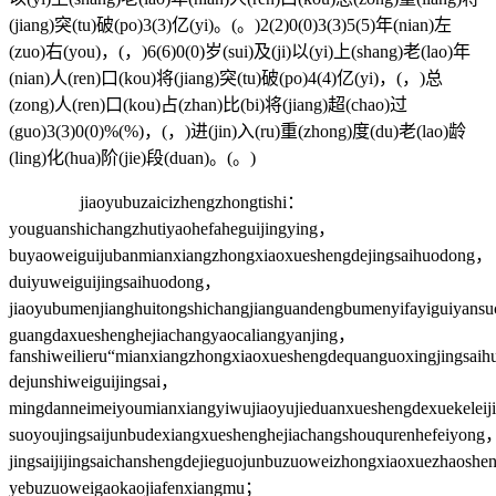
(jiang)突(tu)破(po)3(3)亿(yi)。(。)2(2)0(0)3(3)5(5)年(nian)左
(zuo)右(you)，(，)6(6)0(0)岁(sui)及(ji)以(yi)上(shang)老(lao)年
(nian)人(ren)口(kou)将(jiang)突(tu)破(po)4(4)亿(yi)，(，)总
(zong)人(ren)口(kou)占(zhan)比(bi)将(jiang)超(chao)过
(guo)3(3)0(0)%(%)，(，)进(jin)入(ru)重(zhong)度(du)老(lao)龄
(ling)化(hua)阶(jie)段(duan)。(。)
jiaoyubuzaicizhengzhongtishi：
youguanshichangzhutiyaohefaheguijingying，
buyaoweiguijubanmianxiangzhongxiaoxueshengdejingsaihuodong，
duiyuweiguijingsaihuodong，
jiaoyubumenjianghuitongshichangjianguandengbumenyifayiguiyans
guangdaxueshenghejiachangyaocaliangyanjing，
fanshiweilieru“mianxiangzhongxiaoxueshengdequanguoxingjingsai
dejunshiweiguijingsai，
mingdanneimeiyoumianxiangyiwujiaoyujieduanxueshengdexuekeleij
suoyoujingsaijunbudexiangxueshenghejiachangshouqurenhefeiyong
jingsaijijingsaichanshengdejieguojunbuzuoweizhongxiaoxuezhaosh
yebuzuoweigaokaojiafenxiangmu；