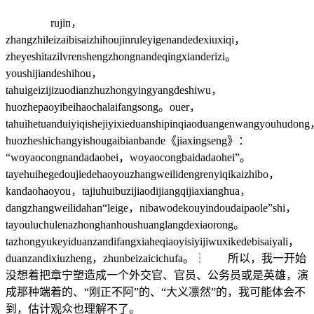
rujin，
zhangzhileizaibisaizhihoujinruleyigenandedexiuxiqi，
zheyeshitazilvrenshengzhongnandeqingxianderizi。
youshijiandeshihou，
tahuigeizijizuodianzhuzhongyingyangdeshiwu，
huozhepaoyibeihaochalaifangsong。ouer，
tahuihetuanduiyiqishejiyixieduanshipinqiaoduangenwangyouhudon
huozheshichangyishougaibianbande《jiaxingseng》：
“woyaocongnandadaobei，woyaocongbaidadaohei”。
tayehuihegedoujiedehaoyouzhangweilidengrenyiqikaizhibo，
kandaohaoyou，tajiuhuibuzijiaodijiangqijiaxianghua，
dangzhangweilidahan“leige，nibawodekouyindoudaipaole”shi，
tayouluchulenazhonghanhoushuanglangdexiaorong。
tazhongyukeyiduanzandifangxiaheqiaoyisiyijiwuxikedebisaiyali，
duanzandixiuzheng，zhunbeizaicichufa。┆ 所以，我一开始
没想着把章宁塑造成一个外交官、官员、公务员或是英雄，演
成那种端着的、“刚正不阿”的、“大义凛然”的，我可能体会不
到，估计观众也理解不了。