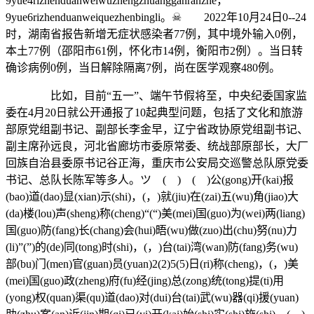
9yue4rizhenduanweiwuzhengzhuangganranzhe，
9yue6rizhenduanweiquezhenbingli。☠ 2022年10月24日0--24
时，湖南省报告新增无症状感染者77例，其中境外输入0例，
本土77例（邵阳市61例，怀化市14例，衡阳市2例）。当日转
确诊病例0例，当日解除隔离7例，尚在医学观察480例。
比如，目前“五一”、端午节假将至，中央纪委国家监
委在4月20日就公开通报了10起典型问题，包括了文化和旅游
部原党组副书记、副部长李金早，辽宁省政协原党组副书记、
副主席孙远良，河北省廊坊市委原常委、统战部原部长，大厂
回族自治县委原书记谷正海，重庆市公安局交巡警总队原党委
书记、总队长陈军等多人。ツ ( ) ( )公(gong)开(kai)报
(bao)道(dao)显(xian)示(shi)，(，)就(jiu)在(zai)五(wu)角(jiao)大
(da)楼(lou)声(sheng)称(cheng)“(“)美(mei)国(guo)为(wei)两(liang)
国(guo)防(fang)长(chang)会(hui)晤(wu)做(zuo)出(chu)努(nu)力
(li)”(”)的(de)同(tong)时(shi)，(，)台(tai)湾(wan)防(fang)务(wu)
部(bu)门(men)官(guan)员(yuan)2(2)5(5)日(ri)称(cheng)，(，)美
(mei)国(guo)政(zheng)府(fu)经(jing)总(zong)统(tong)提(ti)用
(yong)权(quan)渠(qu)道(dao)对(dui)台(tai)武(wu)器(qi)援(yuan)