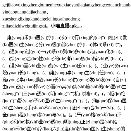
gejijiaoyuxingzhengbumenhexuexiaoyaojiaqiangzhengcexuanchuanh
yindaoguangdajiachang、
xueshenglixingkandaigeleijingsaihuodong，
zijiaodizhiweiguijingsai。
小喵直播apk...
。
雍(yong)禾(he)医(yi)疗(liao)实(shi)行(xing)的(de)“(“)植(zhi)发
(fa)医(yi)生(sheng)分(fen)级(ji)诊(zhen)疗(liao)体(ti)系(xi)”(”)，
(，)通(tong)过(guo)一(yi)系(xi)列(lie)多(duo)元(yuan)化(hua)、
(、)综(zong)合(he)性(xing)的(de)考(kao)核(he)指(zhi)标(biao)，
(，)设(she)置(zhi)业(ye)务(wu)主(zhu)任(ren)、(、)业(ye)务(wu)
院(yuan)长(chang)、(、)雍(yong)享(xiang)主(zhu)任(ren)、(、)
雍(yong)享(xiang)院(yuan)长(chang)供(gong)发(fa)友(you)自(zi)
由(you)选(xuan)择(ze);(;)而(er)其(qi)实(shi)施(shi)的(de)医(yi)生
(sheng)“(“)三(san)透(tou)明(ming)”(”)机(ji)制(zhi)，(，)拒(ju)绝
(jue)“(“)影(ying)子(zi)医(yi)生(sheng)”(”)，(，)确(que)保(bao)医
(yi)生(sheng)手(shou)术(shu)人(ren)证(zheng)合(he)一(yi)、(、)
全(quan)程(cheng)参(can)与(yu)。(。)严(yan)格(ge)考(kao)评
(ping)和(he)执(zhi)业(ye)透(tou)明(ming)正(zheng)是(shi)雍
(yong)禾(he)医(yi)疗(liao)六(liu)度(du)好(hao)医(yi)生(sheng)的