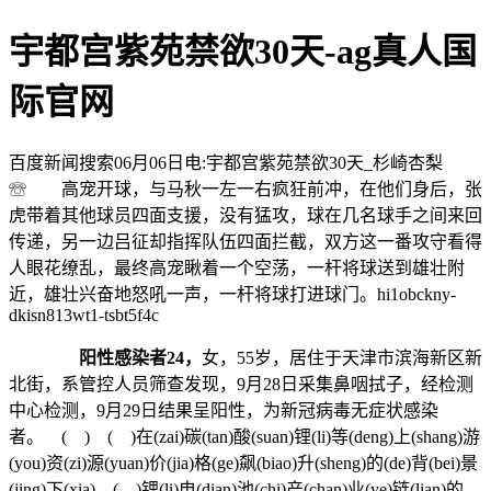
宇都宫紫苑禁欲30天-ag真人国
际官网
百度新闻搜索06月06日电:宇都宫紫苑禁欲30天_杉崎杏梨
☏ 高宠开球，与马秋一左一右疯狂前冲，在他们身后，张
虎带着其他球员四面支援，没有猛攻，球在几名球手之间来回
传递，另一边吕征却指挥队伍四面拦截，双方这一番攻守看得
人眼花缭乱，最终高宠瞅着一个空荡，一杆将球送到雄壮附
近，雄壮兴奋地怒吼一声，一杆将球打进球门。hi1obckny-
dkisn813wt1-tsbt5f4c
阳性感染者24，
女，55岁，居住于天津市滨海新区新
北街，系管控人员筛查发现，9月28日采集鼻咽拭子，经检测
中心检测，9月29日结果呈阳性，为新冠病毒无症状感染
者。 ( ) ( )在(zai)碳(tan)酸(suan)锂(li)等(deng)上(shang)游
(you)资(zi)源(yuan)价(jia)格(ge)飙(biao)升(sheng)的(de)背(bei)景
(jing)下(xia)，(，)锂(li)电(dian)池(chi)产(chan)业(ye)链(lian)的