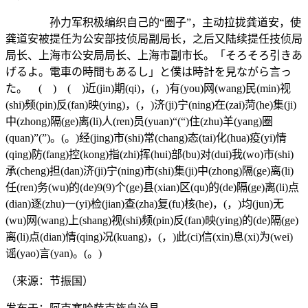
孙力军积极编织自己的“圈子”，主动拉拢龚道安，使
龚道安被提任为公安部技侦局副局长，之后又陆续提任技侦局
局长、上海市公安局局长、上海市副市长。「そろそろ引きあ
げるよ。電車の時間もあるし」と僕は時計を見ながら言っ
た。 ( ) ( )近(jin)期(qi)，(，)有(you)网(wang)民(min)视
(shi)频(pin)反(fan)映(ying)，(，)济(ji)宁(ning)在(zai)菏(he)集(ji)
中(zhong)隔(ge)离(li)人(ren)员(yuan)“(“)住(zhu)羊(yang)圈
(quan)”(”)。(。)经(jing)市(shi)常(chang)态(tai)化(hua)疫(yi)情
(qing)防(fang)控(kong)指(zhi)挥(hui)部(bu)对(dui)我(wo)市(shi)
承(cheng)担(dan)济(ji)宁(ning)市(shi)集(ji)中(zhong)隔(ge)离(li)
任(ren)务(wu)的(de)9(9)个(ge)县(xian)区(qu)的(de)隔(ge)离(li)点
(dian)逐(zhu)一(yi)检(jian)查(zha)复(fu)核(he)，(，)均(jun)无
(wu)网(wang)上(shang)视(shi)频(pin)反(fan)映(ying)的(de)隔(ge)
离(li)点(dian)情(qing)况(kuang)，(，)此(ci)信(xin)息(xi)为(wei)
谣(yao)言(yan)。(。)
（来源：节振国）