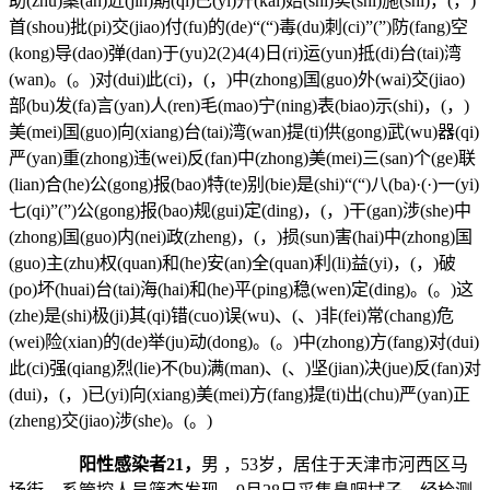
助(zhu)案(an)近(jin)期(qi)已(yi)开(kai)始(shi)实(shi)施(shi)，(，)
首(shou)批(pi)交(jiao)付(fu)的(de)“(“)毒(du)刺(ci)”(”)防(fang)空
(kong)导(dao)弹(dan)于(yu)2(2)4(4)日(ri)运(yun)抵(di)台(tai)湾
(wan)。(。)对(dui)此(ci)，(，)中(zhong)国(guo)外(wai)交(jiao)
部(bu)发(fa)言(yan)人(ren)毛(mao)宁(ning)表(biao)示(shi)，(，)
美(mei)国(guo)向(xiang)台(tai)湾(wan)提(ti)供(gong)武(wu)器(qi)
严(yan)重(zhong)违(wei)反(fan)中(zhong)美(mei)三(san)个(ge)联
(lian)合(he)公(gong)报(bao)特(te)别(bie)是(shi)“(“)八(ba)·(·)一(yi)
七(qi)”(”)公(gong)报(bao)规(gui)定(ding)，(，)干(gan)涉(she)中
(zhong)国(guo)内(nei)政(zheng)，(，)损(sun)害(hai)中(zhong)国
(guo)主(zhu)权(quan)和(he)安(an)全(quan)利(li)益(yi)，(，)破
(po)坏(huai)台(tai)海(hai)和(he)平(ping)稳(wen)定(ding)。(。)这
(zhe)是(shi)极(ji)其(qi)错(cuo)误(wu)、(、)非(fei)常(chang)危
(wei)险(xian)的(de)举(ju)动(dong)。(。)中(zhong)方(fang)对(dui)
此(ci)强(qiang)烈(lie)不(bu)满(man)、(、)坚(jian)决(jue)反(fan)对
(dui)，(，)已(yi)向(xiang)美(mei)方(fang)提(ti)出(chu)严(yan)正
(zheng)交(jiao)涉(she)。(。)
阳性感染者21，
男 ，53岁，居住于天津市河西区马