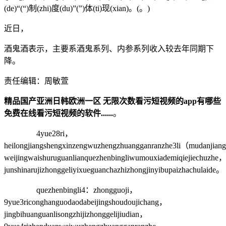
(de)“(“)制(zhi)度(du)”(”)体(ti)现(xian)。(。)
近日，
酒鬼酒表示，主要系酒鬼系列、内参系列收入较去年同期下
降。
责任编辑：周敏萱
精品国产亚洲日韩欧洲一区 无限次数看污短视频的app有哪些
免费在线看污短视频的软件......
。
4yue28ri，
heilongjiangshengxinzengwuzhengzhuangganranzhe3li（mudanji
weijingwaishuruguanlianquezhenbingliwumouxiademiqiejiechuzhe
junshinarujizhonggeliyixueguanchazhizhongjinyibupaizhachulaide。
quezhenbingli4：zhongguoji，
9yue3riconghanguodaodabeijingshoudoujichang，
jingbihuanguanlisongzhijizhonggelijiudian，