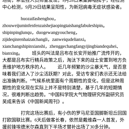
场街，系管控人员筛查发现，9月28日采集鼻咽拭子，经检测
中心检测，9月29日结果呈阳性，为新冠病毒无症状感染者。
huozaifashenghou，
zhouweijuminfenfenzaishejiaopingtaishangfabuleshipin。
shipinpinglunqu，duogewangyoucheng，
zijideqinrenhaizaichangli，zanweiqudelianxi。
xianchangshipinxianshi，zhenggechangfangyijingbiandequhei、
bianxing。 班头的叫法是吕布在长安开始推广流传开的，
大都是吕布实行精兵政策之后，淘汰下来的战士安置到地方负
责维护地方秩序的人。 近几年频繁的沙尘暴天气，是否意
味着我们进入了沙尘活跃期？对此，受访专家们表示还无法给
出准确判断。“气候系统里面有个周期性的变化，但是这种周
期性的变化现在实际上并不是特别清楚，基于几年的短期情
况，很难判断出趋势。”中国科学院大气物理研究所副研究员
吴成来告诉《中国新闻周刊》。
打完这场比赛后，有小伤的罗马尼亚国脚斯坦丘回国
打欧国联比赛。6天后做客长春，依然是戴维森一人首发，外
援前锋埃德米尔森直到下半场才替补出场了30多分钟。