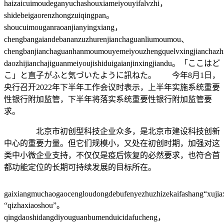
haizaicuimoudeganyuchashouxiameiyouyifalvzhi，
shidebeigaorenzhongzuiqingpan。
shoucuimouganraoanjianyingxiang，
chengbangaiandebananzuzhurenjianchaguanliumoumou、
chengbanjianchaguanhanmoumouyemeiyouzhengquelvxingjianchaz
daozhijianchajiguanmeiyoujishiduigaianjinxingjiandu。「ここはど
こ」と直子がふと気づいたように訊ねた。 今年8月1日，
央行召开2022年下半年工作会议时表示，上半年实施系统重要
性银行附加监管，下半年将落实系统重要性银行附加监管要
求。
北京市初创型科技企业众多，是北京市建设科技创新
中心的重要力量。但它们规模小，又处在初创时期，加强对这
类中小微企业支持，不仅仅是疫后恢复的必然要求，也符合首
都功能定位的长期可持续发展的目标所在。
gaixiangmuchaogaocengloudongdebufenyezhuzhizekaifashang“xuji
“qizhaxiaoshou”。
qingdaoshidangdiyouguanbumenduicidafucheng，