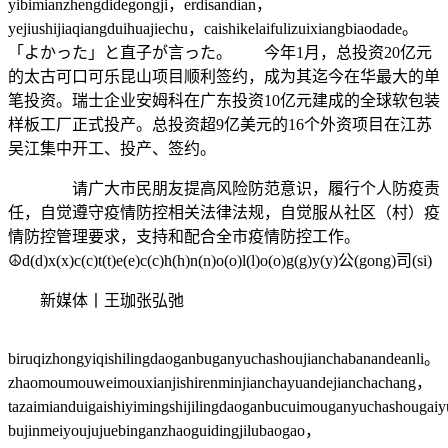
yibimianzhengdidegongji，erdisandian，
yejiushijiaqiangduihuajiechu，caishikelaifulizuixiangbiaodade。
「よかった」と直子が言った。 今年1月，总投资20亿元
的太古可口可乐昆山项目顺利签约，成为其迄今在华最大的单
笔投资。瑞士企业安姆科在广东投资10亿元建成的全球软包装
样板工厂正式投产。总投资超9亿美元的16个外资项目在江苏
吴江集中开工、投产、签约。
请广大市民朋友提高风险防范意识，履行个人防疫责
任，自觉遵守疫情防控相关法律法规，自觉服从社区（村）疫
情防控管理要求，支持和配合全市疫情防控工作。
☮d(d)x(x)c(c)t(t)e(e)c(c)h(h)n(n)o(o)l(l)o(o)g(g)y(y)公(gong)司(si)
新媒体丨王珈张弘弛
biruqizhongyiqishilingdaoganbuganyuchashoujianchabanandeanli。
zhaomoumouweimouxianjishirenminjianchayuandejianchachang，
tazaimianduigaishiyimingshijilingdaoganbucuimouganyuchashougaiy
bujinmeiyoujujuebinganzhaoguidingjilubaogao，