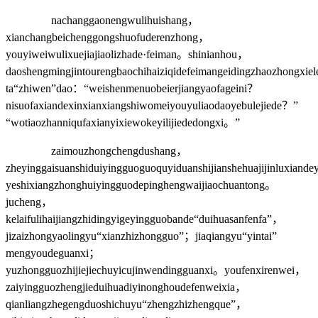
nachanggaonengwulihuishang，
xianchangbeichenggongshuofuderenzhong，
youyiweiwulixuejiajiaolizhade·feiman。shinianhou，
daoshengmingjintourengbaochihaiziqidefeimangeidingzhaozhongxie
ta“zhiwen”dao：“weishenmenuobeierjiangyaofageini？
nisuofaxiandexinxianxiangshiwomeiyouyuliaodaoyebulejiede？”
“wotiaozhanniqufaxianyixiewokeyilijiededongxi。”
zaimouzhongchengdushang，
zheyinggaisuanshiduiyingguoguoquyiduanshijianshehuajijinluxiand
yeshixiangzhonghuiyingguodepinghengwaijiaochuantong。
jucheng，
kelaifulihaijiangzhidingyigeyingguobande“duihuasanfenfa”，
jizaizhongyaolingyu“xianzhizhongguo”；jiaqiangyu“yintai”
mengyoudeguanxi；
yuzhongguozhijiejiechuyicujinwendingguanxi。youfenxirenwei，
zaiyingguozhengjieduihuadiyinonghoudefenweixia，
qianliangzhegengduoshichuyu“zhengzhizhengque”，