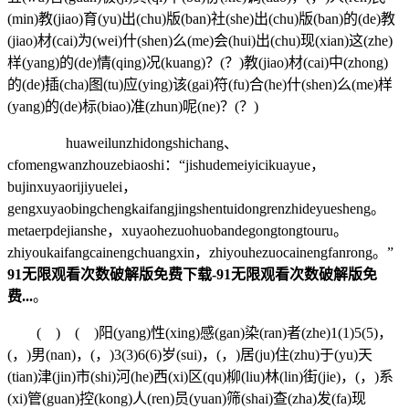
(min)教(jiao)育(yu)出(chu)版(ban)社(she)出(chu)版(ban)的(de)教
(jiao)材(cai)为(wei)什(shen)么(me)会(hui)出(chu)现(xian)这(zhe)
样(yang)的(de)情(qing)况(kuang)？(？)教(jiao)材(cai)中(zhong)
的(de)插(cha)图(tu)应(ying)该(gai)符(fu)合(he)什(shen)么(me)样
(yang)的(de)标(biao)准(zhun)呢(ne)？(？)
huaweilunzhidongshichang、
cfomengwanzhouzebiaoshi：“jishudemeiyicikuayue，
bujinxuyaorijiyuelei，
gengxuyaobingchengkaifangjingshentuidongrenzhideyuesheng。
metaerpdejianshe，xuyaohezuohuobandegongtongtouru。
zhiyoukaifangcainengchuangxin，zhiyouhezuocainengfanrong。”
91无限观看次数破解版免费下载-91无限观看次数破解版免
费...
。
( ) ( )阳(yang)性(xing)感(gan)染(ran)者(zhe)1(1)5(5)，
(，)男(nan)，(，)3(3)6(6)岁(sui)，(，)居(ju)住(zhu)于(yu)天
(tian)津(jin)市(shi)河(he)西(xi)区(qu)柳(liu)林(lin)街(jie)，(，)系
(xi)管(guan)控(kong)人(ren)员(yuan)筛(shai)查(zha)发(fa)现