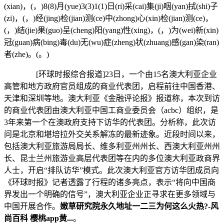
(xian)，(，)8(8)月(yue)3(3)1(1)日(ri)采(cai)集(ji)咽(yan)拭(shi)子
(zi)，(，)经(jing)检(jian)测(ce)中(zhong)心(xin)检(jian)测(ce)，
(，)结(jie)果(guo)呈(cheng)阳(yang)性(xing)，(，)为(wei)新(xin)
冠(guan)病(bing)毒(du)无(wu)症(zheng)状(zhuang)感(gan)染(ran)
者(zhe)。(。)
[环球时报综合报道]23日，一个由15名澳大利亚企业
高管和地方政府官员组成的商业代表团，启程前往中国香港、
天津和深圳等地。澳大利亚《金融评论报》报道称，本次到访
的商业代表团由澳大利亚中国工商业委员会（acbc）组织，是
3年来第一个在澳政府支持下访华的代表团。分析称，此次访
问是北京和堪培拉外交关系解冻的最新迹象。近段时间以来，
包括澳大利亚旅游局局长、维多利亚州州长、西澳大利亚州州
长、昆士兰州旅游业高层代表团等在内的多位澳大利亚政商界
人士，开启“排队访华”模式。此次澳大利亚官方访华团成员向
《环球时报》记者透露了行程的诸多亮点，表示“将向中国商
界发出一个明确的信号”，澳大利亚企业正寻求在更多领域与
中国开展合作。
嫩草研究院永久地址一二三为何这么火热?-风
尚百科 樱桃app黄...
。