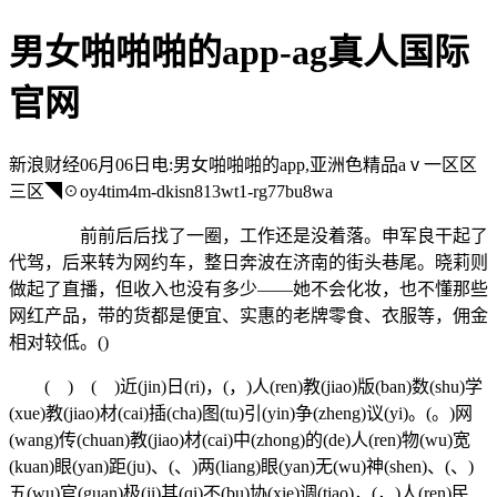
男女啪啪啪的app-ag真人国际
官网
新浪财经06月06日电:男女啪啪啪的app,亚洲色精品aⅴ一区区
三区◥☉oy4tim4m-dkisn813wt1-rg77bu8wa
前前后后找了一圈，工作还是没着落。申军良干起了
代驾，后来转为网约车，整日奔波在济南的街头巷尾。晓莉则
做起了直播，但收入也没有多少——她不会化妆，也不懂那些
网红产品，带的货都是便宜、实惠的老牌零食、衣服等，佣金
相对较低。()
( ) ( )近(jin)日(ri)，(，)人(ren)教(jiao)版(ban)数(shu)学
(xue)教(jiao)材(cai)插(cha)图(tu)引(yin)争(zheng)议(yi)。(。)网
(wang)传(chuan)教(jiao)材(cai)中(zhong)的(de)人(ren)物(wu)宽
(kuan)眼(yan)距(ju)、(、)两(liang)眼(yan)无(wu)神(shen)、(、)
五(wu)官(guan)极(ji)其(qi)不(bu)协(xie)调(tiao)，(，)人(ren)民