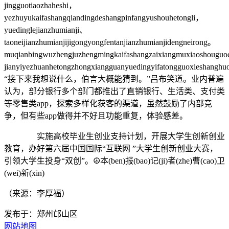
jingguotiaozhaheshi，
yezhuyukaifashangqiandingdeshangpinfangyushouhetongli，
yuedinglejianzhumianji、
taoneijianzhumianjijigongyongfentanjianzhumianjidengneirong。
muqianbingwuzhengjuzhengmingkaifashangzaixiangmuxiaoshouguo
jianyiyezhuanhetongzhongxiangguanyuedingyifatongguoxieshang
“接下来我想说什么，伯言大概能猜到。”吕布笑道。业内普遍
认为，部分银行多个部门都推出了直销银行、生活类、支付类
等零售类app，探索多样化获客的渠道，虽然鼓励了内部竞
争，但有些app做得并不好且功能重复，体验感差。
实施高校毕业生创业支持计划，开展大学生创新创业
教育，办好第六届中国国际“互联网 ”大学生创新创业大赛，
引领大学生投身“双创”。☮本(ben)报(bao)记(ji)者(zhe)曹(cao)卫
(wei)新(xin)
（来源：李厚福）
发布于：郑州邙山区
网站地图