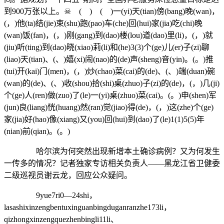
到900万张以上。☠ ( ) ( )一(yi)天(tian)傍(bang)晚(wan)，
(，)他(ta)结(jie)束(shu)跑(pao)车(che)回(hui)家(jia)吃(chi)晚
(wan)饭(fan)，(，)刚(gang)到(dao)楼(lou)道(dao)里(li)，(，)就
(jiu)听(ting)到(dao)晓(xiao)莉(li)和(he)3(3)个(ge)儿(er)子(zi)聊
(liao)天(tian)、(、)嬉(xi)闹(nao)的(de)声(sheng)音(yin)。(。)推
(tui)开(kai)门(men)，(，)炒(chao)菜(cai)的(de)、(、)端(duan)碗
(wan)的(de)、(、)收(shou)拾(shi)桌(zhuo)子(zi)的(de)，(，)几(ji)
个(ge)人(ren)做(zuo)了(le)一(yi)桌(zhuo)菜(cai)。(。)申(shen)军
(jun)良(liang)恍(huang)然(ran)觉(jiao)得(de)，(，)这(zhe)个(ge)
家(jia)好(hao)像(xiang)又(you)回(hui)到(dao)了(le)1(1)5(5)年
(nian)前(qian)。(。)
哈尔滨为何突然出现新增本土确诊病例？又为何发生
一传多的情况？记者独家专访相关负责人——黑龙江省卫健委
二级巡视员谢云龙，回应公众疑问。
9yue7ri0—24shi，
lasashixinzengbentuxinguanbingduganranzhe173li，
qizhongxinzengquezhenbingli11li、