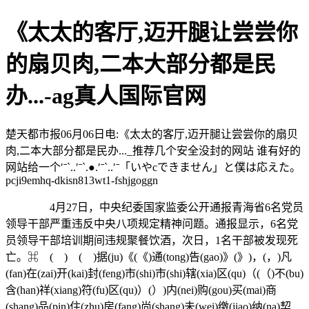
《太太的客厅,迈开腿让尝尝你
的扇贝肉,二本大部分都是民
办...-ag真人国际官网
楚天都市报06月06日电:《太太的客厅,迈开腿让尝尝你的扇贝
肉,二本大部分都是民办..._推荐几个安全没封的网站 谁有好的
网站给一个′ˉ`..′ˉ`.●.′ˉ`..′ˉ「いやcできません」と僕は応えた。
pcji9emhq-dkisn813wt1-fshjgoggn
4月27日，中央纪委国家监委公开通报青海省6名党员
领导干部严重违反中央八项规定精神问题。通报显示，6名党
员领导干部培训期间违规聚餐饮酒，次日，1名干部被发现死
亡。⌘ ( ) ( )据(ju)《(《)通(tong)告(gao)》(》)，(，)凡
(fan)在(zai)开(kai)封(feng)市(shi)市(shi)辖(xia)区(qu)（(（)不(bu)
含(han)祥(xiang)符(fu)区(qu)）(）)内(nei)购(gou)买(mai)商
(shang)品(pin)住(zhu)房(fang)尚(shang)未(wei)缴(jiao)纳(na)契