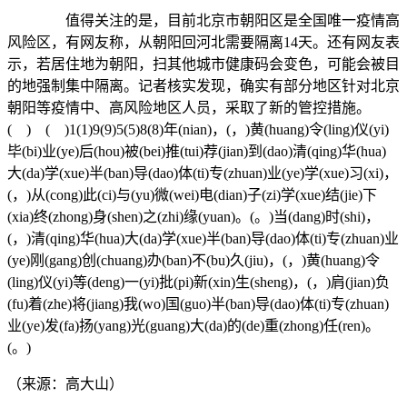
值得关注的是，目前北京市朝阳区是全国唯一疫情高
风险区，有网友称，从朝阳回河北需要隔离14天。还有网友表
示，若居住地为朝阳，扫其他城市健康码会变色，可能会被目
的地强制集中隔离。记者核实发现，确实有部分地区针对北京
朝阳等疫情中、高风险地区人员，采取了新的管控措施。
( ) ( )1(1)9(9)5(5)8(8)年(nian)，(，)黄(huang)令(ling)仪(yi)
毕(bi)业(ye)后(hou)被(bei)推(tui)荐(jian)到(dao)清(qing)华(hua)
大(da)学(xue)半(ban)导(dao)体(ti)专(zhuan)业(ye)学(xue)习(xi)，
(，)从(cong)此(ci)与(yu)微(wei)电(dian)子(zi)学(xue)结(jie)下
(xia)终(zhong)身(shen)之(zhi)缘(yuan)。(。)当(dang)时(shi)，
(，)清(qing)华(hua)大(da)学(xue)半(ban)导(dao)体(ti)专(zhuan)业
(ye)刚(gang)创(chuang)办(ban)不(bu)久(jiu)，(，)黄(huang)令
(ling)仪(yi)等(deng)一(yi)批(pi)新(xin)生(sheng)，(，)肩(jian)负
(fu)着(zhe)将(jiang)我(wo)国(guo)半(ban)导(dao)体(ti)专(zhuan)
业(ye)发(fa)扬(yang)光(guang)大(da)的(de)重(zhong)任(ren)。
(。)
（来源：高大山）