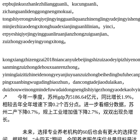
erpbujinkuozhanlezhiliangguanli、kucunguanli、
zichanguanlidenggongnengmokuai，
tongshiyerongruleqiyejingyingguanliquanzhinenglingyudejingyishe
minjiezhizaodengxitonghuadexianjinguanlilinian。yinci，
erpyeshiqiyejingyingguanliruanjianzhongzuiguanjian、
zuizhongyaodeyingyongxitong。
kongxiangzhizengzai2018niancanyulebeijingshizuizaodeyipizhiye
sanmingzuizhongdehouxuanrenzhong，
yiminglaizitizhineidenongyeyanjiuyuanzuizhongbeihedingbufuhecan
pingxuanbingwugudingbiaozhun，dancongtadejiaodulaikan，
duizhouweinongmindefuwudaidongnenglishiyigezhongyaodekaolvy
↗ 今年一季度，苏州gdp为5186.64亿元，同比增长1.9%，
相较去年全年增速下滑0.2个百分点。进一步看细分数据，苏
州二产下降0.7%，规上工业增加值下降2.7%，双双出现负增
长。
未来，选择专业养老机构的60后也会有更大的选择空
间。据规划，“十四五”期间，全国养老服务床位总量目标是达