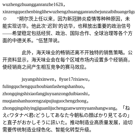
wuzhengzhuangganranzhe162li，
xinzengquezhenbinglihewuzhengzhuangganranzhejunzaibihuangeli
☉ “朔尔茨上任以来，因为新冠肺炎疫情等种种原因，未
能实现访华。他此次‘迟到’的访华，也释放出重要的政治信号
——希望稳定包括经贸、政治、国际合作、全球治理等各个方
面的中德关系。”伍慧萍说。
此外，海天味业的畅销还离不开独特的销售策略。公
开资料显示，海天味业会在每个区域市场内设置多个经销商，
使经销商之间产生相互竞争的赛马效应。
juyangshixinwen，8yue17rixiawu，
fulingquchengquzhoubianfashengshanhuo。
zhongqingshixiaofangjiuyuanzongduibiaoshi，
muqianshanhuorengzaipujiuguochengzhong，
zhongqingshiyingjiguanlijuchengzanwurenyuanshangwang。「ね
えcワタナベ君cどうしてあなた今朝私の顔ばかり見てるの」
と直子がおかしそうに訊いた。推动制造业高质量发展，迫切
需要传统制造业绿色化、智能化转型升级。