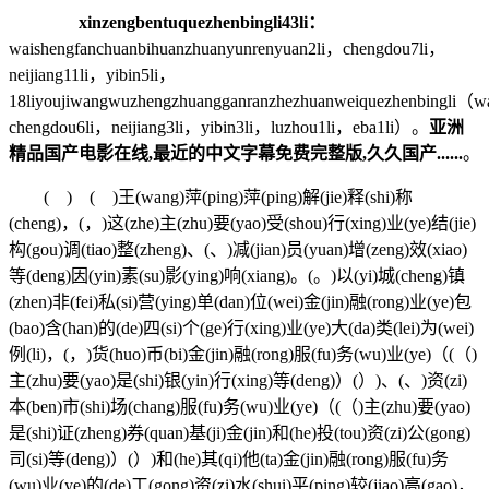
xinzengbentuquezhenbingli43li：
waishengfanchuanbihuanzhuanyunrenyuan2li，chengdou7li，
neijiang11li，yibin5li，
18liyoujiwangwuzhengzhuangganranzhezhuanweiquezhenbingli（w
chengdou6li，neijiang3li，yibin3li，luzhou1li，eba1li）。
亚洲
精品国产电影在线,最近的中文字幕免费完整版,久久国产......
。
( ) ( )王(wang)萍(ping)萍(ping)解(jie)释(shi)称
(cheng)，(，)这(zhe)主(zhu)要(yao)受(shou)行(xing)业(ye)结(jie)
构(gou)调(tiao)整(zheng)、(、)减(jian)员(yuan)增(zeng)效(xiao)
等(deng)因(yin)素(su)影(ying)响(xiang)。(。)以(yi)城(cheng)镇
(zhen)非(fei)私(si)营(ying)单(dan)位(wei)金(jin)融(rong)业(ye)包
(bao)含(han)的(de)四(si)个(ge)行(xing)业(ye)大(da)类(lei)为(wei)
例(li)，(，)货(huo)币(bi)金(jin)融(rong)服(fu)务(wu)业(ye)（(（)
主(zhu)要(yao)是(shi)银(yin)行(xing)等(deng)）(）)、(、)资(zi)
本(ben)市(shi)场(chang)服(fu)务(wu)业(ye)（(（)主(zhu)要(yao)
是(shi)证(zheng)券(quan)基(ji)金(jin)和(he)投(tou)资(zi)公(gong)
司(si)等(deng)）(）)和(he)其(qi)他(ta)金(jin)融(rong)服(fu)务
(wu)业(ye)的(de)工(gong)资(zi)水(shui)平(ping)较(jiao)高(gao)，