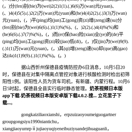
(，)分(fen)别(bie)为(wei)2(2)1(1).(.)6(6)万(wan)元(yuan)、
(、)4(4)5(5).(.)2(2)万(wan)元(yuan)和(he)4(4)2(2).(.)3(3)万(wan)
元(yuan)，(，)平(ping)均(jun)工(gong)资(zi)增(zeng)速(su)分
(fen)别(bie)为(wei)6(6).(.)1(1)%(%)、(、)2(2).(.)4(4)%(%)和
(he)6(6).(.)7(7)%(%)，(，)而(er)保(bao)险(xian)业(ye)的(de)平
(ping)均(jun)工(gong)资(zi)较(jiao)低(di)，(，)仅(jin)为(wei)9(9).
(.)1(1)万(wan)元(yuan)，(，)其(qi)增(zeng)速(su)却(que)高(gao)
达(da)1(1)9(9).(.)1(1)%(%)。(。)
据山西忻州保德县疫情防控办6日消息，10月5日20
时，保德县在对集中隔离点管控对象进行核酸检测时检出初筛
阳性1例。该阳性人员为货车司机，有新疆、内蒙行程。10月6
日5时起，保德县全县实行临时静态管理。
奶茶视频日本版
app下载-奶茶视频日本版安卓版下载4.0.2-搜... 立花里子下
载...
。
gongkaiziliaoxianshi，erpzuizaoyoumeiguogartner
groupgongsiyu1990niantichu，
xiangjiaoyumrpⅱjujiaoyuqiyeneibuziyuandejihuaguanli，