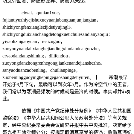
防反弹回潮、防隐形变异、防疲劳厌战。
ciwai，qunian1yue，
fujiantiyuzhiyejishuxueyuanjubanguanjunjiangtan，
shizhiyongfenxianglezijidetiyujingli。
shizhiyongduixianchangdetongxuetichulesandianyaoqiu：
yiyaolizhigaoyuan，reaizuguo，
zuoyouyuandalixianghejiandingxinniandeaiguozhe。
eryaodandangshiming，dilifendou，
zuoyongdanzhongrenhegongjiankenandejianshezhe。
sanyaoduanzaobenling，chuilianpinge，
zuobenlingguoyinghepingegaoshangdetiyuren。┃ 寒潮最早
开始于9月下旬，最晚可以到次年5月。作为冷空气中的王者，
我们常以为寒潮最频发的时候就是最冷的时候。事实却并非如
此。
依据《中国共产党纪律处分条例》《中华人民共和国
监察法》《中华人民共和国公职人员政务处分法》等有关规
定，经中央纪委常委会会议研究并报中共中央批准，决定给予
盛光祖开除党籍处分；按规定取消其享受的待遇；收缴其违纪