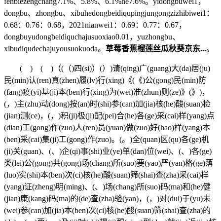
fenbiezengchang7.1%、5.8%、6.1%he7.6%。yidongbuwei1，
dongbu、zhongbu、xibuhedongbeidiqupingjungongzizhibiwei1：
0.68：0.76：0.68，2021nianwei1：0.69：0.77：0.67，
dongbuyudongbeidiquchajusuoxiao0.01，yuzhongbu、
xibudiqudechajuyousuokuoda。
草莓香蕉榴莲丝瓜秋葵京东...
。
( ) ( )（(（)四(si)）(）)请(qing)广(guang)大(da)居(ju)
民(min)认(ren)真(zhen)履(lv)行(xing)《(《)公(gong)民(min)防
(fang)疫(yi)基(ji)本(ben)行(xing)为(wei)准(zhun)则(ze)》(》)，
(，)主(zhu)动(dong)按(an)时(shi)参(can)加(jia)核(he)酸(suan)检
(jian)测(ce)，(，)积(ji)极(ji)配(pei)合(he)各(ge)采(cai)样(yang)点
(dian)工(gong)作(zuo)人(ren)员(yuan)做(zuo)好(hao)样(yang)本
(ben)采(cai)集(ji)工(gong)作(zuo)。(。)全(quan)区(qu)各(ge)机
(ji)关(guan)、(、)企(qi)事(shi)业(ye)单(dan)位(wei)、(、)各(ge)
类(lei)公(gong)共(gong)场(chang)所(suo)要(yao)严(yan)格(ge)落
(luo)实(shi)本(ben)次(ci)核(he)酸(suan)筛(shai)查(zha)采(cai)样
(yang)证(zheng)明(ming)、(、)场(chang)所(suo)码(ma)和(he)健
(jian)康(kang)码(ma)的(de)查(zha)验(yan)，(，)对(dui)于(yu)未
(wei)参(can)加(jia)本(ben)次(ci)核(he)酸(suan)筛(shai)查(zha)的