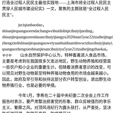
打造全过程人民民主最佳实践地——上海市将全过程人民民主
贯穿人民城市建设纪实》一文，聚焦的主题就是“全过程人民
民主”。
juciqianbaodao，
shisanjiequanguorendachangweihuidishiqicihuiyijueding，
shisanjiequanguorendasancihuiyijiangyu2020nian5yue22rizaibeijin
zhengxiedishisanjiequanguoweiyuanhuidisanshiwucizhuxihuiyijiany
quanguozhengxieshisanjiesancihuiyiyu5yue21rizaibeijingzhaokai。
ゃōゃ 山水自然保护中心认为，特种畜禽进入食品市场，
主要是考虑到在我国很多欠发达地区，野生动物养殖和经营是
一些农户和小企业的重要生计。但随着消费者意识的改变，可
以预见对野生动物甚至特种养殖动物食用的市场会越来越小。
因此，政府及早引导和扶持这部分农户转型创业，退出野生动
物养殖行业，也是必要的举措。
今年1月，李希在二十届中央纪委二次全会上作工作
报告时表示，要严肃整治损害党的形象、群众反映强烈的享乐
主义、奢靡之风。对顶风违纪行为露头就打、从严查处，坚决