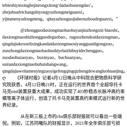
tebieshiyinxinghejinrongxitong‘dadaobunengdao’。
zhejuhuafeichangshiyongyuzhongmeiguanxi，
yijitamenyudongmeng、qitayazhouguojiaheouzhoudeguanxi。”
@zhongguodaxiongmaobaohuyanjiuzhongxin biaoshi，
daxiongmaoshizhongguodeguobao，ruguozhendeaidaxiongmao，
qingdajiakexuelixingkandaidaxiongmaosiyangguanligongzuo，
zunzhongdaxiongmaobaohushiyelaizhibuyidechengguo，
zuodaobuzaoyao、buxinyao、buchuanyao。
suirandaxiongmaobuhuishangwang，
qingdajiaweitamenyingzaoyigefengqingqizhengdewangluohuanjing
ღ 《环球时报》记者4月12日晚从中科院合肥物质科学研
究院获悉，4月12日晚21时，正在运行的世界首个全超导托卡
马克east装置获重大成果，成功实现了403秒稳态长脉冲高约束
模等离子体运行，创造了托卡马克装置高约束模式运行新的世
界纪录。
从在新三板上市的cba俱乐部财报就可以看出一些端
倪。例如，江苏同曦队的财报显示，2021年全年俱乐部亏损