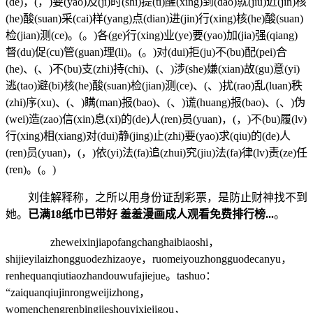
(de)，(，)要(yao)及(ji)时(shi)提(ti)醒(xing)到(dao)就(jiu)近(jin)核
(he)酸(suan)采(cai)样(yang)点(dian)进(jin)行(xing)核(he)酸(suan)
检(jian)测(ce)。(。)各(ge)行(xing)业(ye)要(yao)加(jia)强(qiang)
督(du)促(cu)管(guan)理(li)。(。)对(dui)拒(ju)不(bu)配(pei)合
(he)、(、)不(bu)支(zhi)持(chi)、(、)涉(she)嫌(xian)故(gu)意(yi)
逃(tao)避(bi)核(he)酸(suan)检(jian)测(ce)、(、)扰(rao)乱(luan)秩
(zhi)序(xu)、(、)瞒(man)报(bao)、(、)谎(huang)报(bao)、(、)伪
(wei)造(zao)信(xin)息(xi)的(de)人(ren)员(yuan)，(，)不(bu)履(lv)
行(xing)相(xiang)对(dui)静(jing)止(zhi)要(yao)求(qiu)的(de)人
(ren)员(yuan)，(，)依(yi)法(fa)追(zhui)究(jiu)法(fa)律(lv)责(ze)任
(ren)。(。)
刘佳解释称，之所以用身份证刮彩票，是防止财神找不到
她。
已满18纸巾已带好 羞羞漫画成人观看免费排行榜...
。
zheweixinjiapofangchanghaibiaoshi，
shijieyilaizhongguodezhizaoye，ruomeiyouzhongguodecanyu，
renhequanqiutiaozhandouwufajiejue。tashuo：
“zaiquanqiujinrongweijizhong，
womenchengrenbingjieshouyixiejigou，