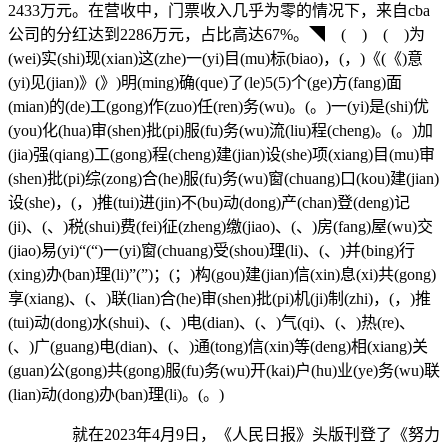
2433万元。在营收中，门票收入几乎为零的情况下，来自cba
公司的分红达到2286万元，占比高达67%。◥ ( ) ( )为
(wei)实(shi)现(xian)这(zhe)一(yi)目(mu)标(biao)，(，)《(《)意
(yi)见(jian)》(》)明(ming)确(que)了(le)5(5)个(ge)方(fang)面
(mian)的(de)工(gong)作(zuo)任(ren)务(wu)。(。)一(yi)是(shi)优
(you)化(hua)审(shen)批(pi)服(fu)务(wu)流(liu)程(cheng)。(。)加
(jia)强(qiang)工(gong)程(cheng)建(jian)设(she)项(xiang)目(mu)审
(shen)批(pi)综(zong)合(he)服(fu)务(wu)窗(chuang)口(kou)建(jian)
设(she)，(，)推(tui)进(jin)不(bu)动(dong)产(chan)登(deng)记
(ji)、(、)税(shui)费(fei)征(zheng)缴(jiao)、(、)房(fang)屋(wu)交
(jiao)易(yi)“(“)一(yi)窗(chuang)受(shou)理(li)、(、)并(bing)行
(xing)办(ban)理(li)”(”)；(；)构(gou)建(jian)信(xin)息(xi)共(gong)
享(xiang)、(、)联(lian)合(he)审(shen)批(pi)机(ji)制(zhi)，(，)推
(tui)动(dong)水(shui)、(、)电(dian)、(、)气(qi)、(、)热(re)、
(、)广(guang)电(dian)、(、)通(tong)信(xin)等(deng)相(xiang)关
(guan)公(gong)共(gong)服(fu)务(wu)开(kai)户(hu)业(ye)务(wu)联
(lian)动(dong)办(ban)理(li)。(。)
就在2023年4月9日，《人民日报》头版刊登了《努力