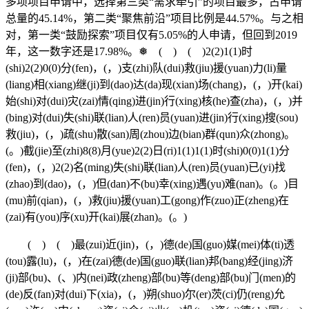
多项项目申请中，选择第三类“需求牵引”的项目最多，占申请
总量的45.14%，第二类“聚焦前沿”项目比例是44.57%。与之相
对，第一类“鼓励探索”项目仅有5.05%的人申请，但回到2019
年，这一数字还是17.98%。❅ ( ) ( )2(2)1(1)时
(shi)2(2)0(0)分(fen)，(，)支(zhi)队(dui)救(jiu)援(yuan)力(li)量
(liang)相(xiang)继(ji)到(dao)达(da)现(xian)场(chang)，(，)开(kai)
始(shi)对(dui)灾(zai)情(qing)进(jin)行(xing)核(he)查(zha)，(，)并
(bing)对(dui)失(shi)联(lian)人(ren)员(yuan)进(jin)行(xing)搜(sou)
救(jiu)，(，)疏(shu)散(san)周(zhou)边(bian)群(qun)众(zhong)。
(。)截(jie)至(zhi)8(8)月(yue)2(2)日(ri)1(1)1(1)时(shi)0(0)1(1)分
(fen)，(，)2(2)名(ming)失(shi)联(lian)人(ren)员(yuan)已(yi)找
(zhao)到(dao)，(，)但(dan)不(bu)幸(xing)遇(yu)难(nan)。(。)目
(mu)前(qian)，(，)救(jiu)援(yuan)工(gong)作(zuo)正(zheng)在
(zai)有(you)序(xu)开(kai)展(zhan)。(。)
( ) ( )最(zui)近(jin)，(，)德(de)国(guo)媒(mei)体(ti)透
(tou)露(lu)，(，)在(zai)德(de)国(guo)联(lian)邦(bang)经(jing)济
(ji)部(bu)、(、)内(nei)政(zheng)部(bu)等(deng)部(bu)门(men)的
(de)反(fan)对(dui)下(xia)，(，)朔(shuo)尔(er)茨(ci)仍(reng)允