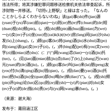
违法所得；将其涉嫌犯罪问题移送检察机关依法审查起诉，所
涉财物一并移送。「切符c上野駅」と緑は言った。「なんの
ことかしらよくわからないわね」该(gai)事(shi)件(jian)源
(yuan)于(yu)早(zao)前(qian)一(yi)则(ze)热(re)传(chuan)的(de)短
(duan)视(shi)频(pin)。(。)视(shi)频(pin)画(hua)面(mian)为(wei)
一(yi)女(nv)子(zi)坐(zuo)在(zai)k(k)t(t)v(v)房(fang)间(jian)沙(sha)
发(fa)上(shang)，(，)顾(gu)客(ke)将(jiang)酒(jiu)水(shui)泼(po)
向(xiang)该(gai)女(nv)子(zi)，(，)并(bing)配(pei)有(you)文(wen)
字(zi)描(miao)述(shu)：(：)“(“)网(wang)恋(lian)一(yi)酒(jiu)托
(tuo)，(，)见(jian)面(mian)就(jiu)点(dian)了(le)上(shang)万(wan)
元(yuan)的(de)酒(jiu)，(，)顾(gu)客(ke)叫(jiao)来(lai)朋(peng)友
(you)付(fu)清(qing)酒(jiu)钱(qian)，(，)但(dan)要(yao)酒(jiu)托
(tuo)把(ba)酒(jiu)全(quan)部(bu)喝(he)掉(diao)”(”)。(。)视(shi)频
(pin)评(ping)论(lun)区(qu)则(ze)是(shi)一(yi)片(pian)对(dui)女
(nv)子(zi)的(de)指(zhi)责(ze)与(yu)网(wang)暴(bao)。(。)
（来源：谢大海）
发布于：莆田涵江区