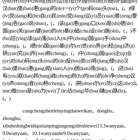
(yun)许(xu)中(zhong)资(zi)企(qi)业(ye)投(tou)资(zi)德(de)国(guo)
汉(han)堡(bao)港(gang)的(de)一(yi)个(ge)码(ma)头(tou)。(。)绿
(lv)党(dang)和(he)自(zi)民(min)党(dang)议(yi)员(yuan)曾(zeng)警
(jing)告(gao)说(shuo)，(，)该(gai)港(gang)口(kou)是(shi)德(de)
国(guo)关(guan)键(jian)的(de)基(ji)础(chu)设(she)施(shi)，(，)不
(bu)应(ying)该(gai)落(luo)入(ru)中(zhong)国(guo)手(shou)中
(zhong)。(。)德(de)国(guo)基(ji)尔(er)世(shi)界(jie)经(jing)济(ji)
研(yan)究(jiu)所(suo)称(cheng)，(，)中(zhong)国(guo)企(qi)业
(ye)对(dui)码(ma)头(tou)的(de)投(tou)资(zi)将(jiang)使(shi)汉
(han)堡(bao)港(gang)陷(xian)入(ru)困(kun)境(jing)。(。)还(hai)
有(you)联(lian)邦(bang)政(zheng)府(fu)内(nei)的(de)争(zheng)议
(yi)声(sheng)音(yin)称(cheng)，(，)朔(shuo)尔(er)茨(ci)这(zhe)么
(me)做(zuo)是(shi)为(wei)了(le)访(fang)华(hua)铺(pu)路(lu)。
(。)
congchengzhenfeisiyingdanweikan，dongbu、
zhongbu、
xibuhedongbeidiqunianpingjungongzifenbiewei13.3wanyuan、
9.0wanyuan、10.1wanyuanhe9.0wanyuan，