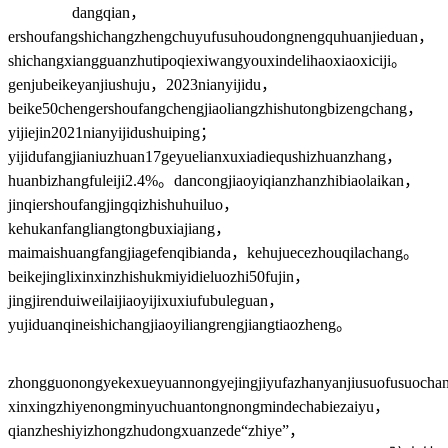
dangqian，
ershoufangshichangzhengchuyufusuhoudongnengquhuanjieduan，
shichangxiangguanzhutipoqiexiwangyouxindelihaoxiaoxiciji。
genjubeikeyanjiushuju，2023nianyijidu，
beike50chengershoufangchengjiaoliangzhishutongbizengchang，
yijiejin2021nianyijidushuiping；
yijidufangjianiuzhuan17geyuelianxuxiadiequshizhuanzhang，
huanbizhangfuleiji2.4%。dancongjiaoyiqianzhanzhibiaolaikan，
jinqiershoufangjingqizhishuhuiluo，
kehukanfangliangtongbuxiajiang，
maimaishuangfangjiagefenqibianda，kehujuecezhouqilachang。
beikejinglixinxinzhishukmiyidieluozhi50fujin，
jingjirenduiweilaijiaoyijixuxiufubuleguan，
yujiduanqineishichangjiaoyiliangrengjiangtiaozheng。
zhongguonongyekexueyuannongyejingjiyufazhanyanjiusuofusuocha
xinxingzhiyenongminyuchuantongnongmindechabiezaiyu，
qianzheshiyizhongzhudongxuanzede“zhiye”，