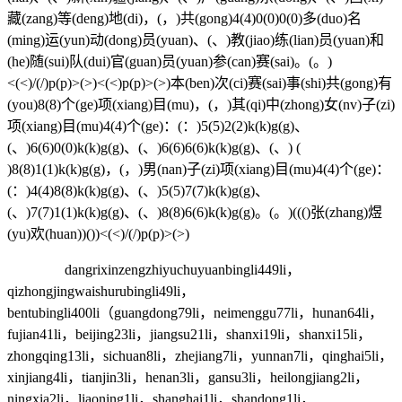
藏(zang)等(deng)地(di)，(，)共(gong)4(4)0(0)0(0)多(duo)名
(ming)运(yun)动(dong)员(yuan)、(、)教(jiao)练(lian)员(yuan)和
(he)随(sui)队(dui)官(guan)员(yuan)参(can)赛(sai)。(。)
<(<)/(/)p(p)>(>)<(<)p(p)>(>)本(ben)次(ci)赛(sai)事(shi)共(gong)有
(you)8(8)个(ge)项(xiang)目(mu)，(，)其(qi)中(zhong)女(nv)子(zi)
项(xiang)目(mu)4(4)个(ge)：(：)5(5)2(2)k(k)g(g)、
(、)6(6)0(0)k(k)g(g)、(、)6(6)6(6)k(k)g(g)、(、) (
)8(8)1(1)k(k)g(g)，(，)男(nan)子(zi)项(xiang)目(mu)4(4)个(ge)：
(：)4(4)8(8)k(k)g(g)、(、)5(5)7(7)k(k)g(g)、
(、)7(7)1(1)k(k)g(g)、(、)8(8)6(6)k(k)g(g)。(。)((()张(zhang)煜
(yu)欢(huan))())<(<)/(/)p(p)>(>)
dangrixinzengzhiyuchuyuanbingli449li，
qizhongjingwaishurubingli49li，
bentubingli400li（guangdong79li，neimenggu77li，hunan64li，
fujian41li，beijing23li，jiangsu21li，shanxi19li，shanxi15li，
zhongqing13li，sichuan8li，zhejiang7li，yunnan7li，qinghai5li，
xinjiang4li，tianjin3li，henan3li，gansu3li，heilongjiang2li，
ningxia2li，liaoning1li，shanghai1li，shandong1li，