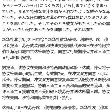
からテーブルからc目につくもの何から何までが赤く染まっ
ていた。まるで特殊な果汁を頭から浴びたような鮮やかな赤
だった。そんな圧倒的な夕暮の中でc僕は急にハツミさんの
ことを思いだした。そしてそのとき彼女がもたらした心の震
えがいったい何であったかを理解した。それは充た
新华社北京5月21日电综合新华社驻华盛顿、利雅得、喀土穆
记者报道：苏丹武装部队和快速支援部队代表20日在沙特阿拉
伯红海港口城市吉达签署协议，同意实行短期停火并就人道主
义行动作出安排。
据报道，该协议在美国和沙特两国政府斡旋下达成，停火将于
协议签署48小时后生效，有效期7天，在冲突双方同意下可以
延长。停火期间，冲突双方同意恢复基本生活服务并从医院和
重要公共设施撤军，协助人道主义人员和商品的安全流动，允
许人道主义援助物资不受阻碍入境苏丹并送达所需人群。协议
将在美国、沙特和国际监督机制下执行。
这是4月18日在苏丹喀土穆拍摄的街头景象。新华社发（穆罕