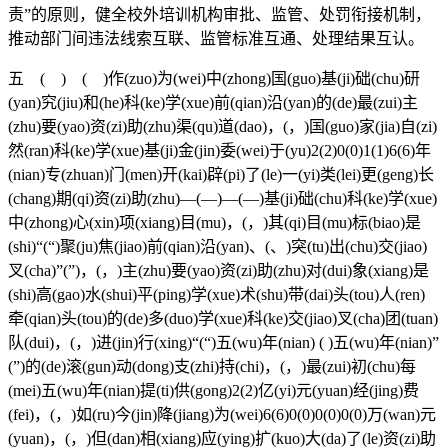
责”的原则，健全校外培训机构审批、监管、处罚衔接机制，
推动部门间违法线索互联、监管标准互通、处理结果互认。
五 ( ) ( )作(zuo)为(wei)中(zhong)国(guo)基(ji)础(chu)研
(yan)究(jiu)和(he)科(ke)学(xue)前(qian)沿(yan)的(de)最(zui)主
(zhu)要(yao)资(zi)助(zhu)渠(qu)道(dao)，(，)国(guo)家(jia)自(zi)
然(ran)科(ke)学(xue)基(ji)金(jin)委(wei)于(yu)2(2)0(0)1(1)6(6)年
(nian)专(zhuan)门(men)开(kai)辟(pi)了(le)一(yi)类(lei)更(geng)长
(chang)期(qi)资(zi)助(zhu)—(—)—(—)基(ji)础(chu)科(ke)学(xue)
中(zhong)心(xin)项(xiang)目(mu)，(，)其(qi)目(mu)标(biao)是
(shi)“(“)聚(ju)焦(jiao)前(qian)沿(yan)、(、)突(tu)出(chu)交(jiao)
叉(cha)”(”)，(，)主(zhu)要(yao)资(zi)助(zhu)对(dui)象(xiang)是
(shi)高(gao)水(shui)平(ping)学(xue)术(shu)带(dai)头(tou)人(ren)
牵(qian)头(tou)的(de)多(duo)学(xue)科(ke)交(jiao)叉(cha)团(tuan)
队(dui)，(，)进(jin)行(xing)“(“)五(wu)年(nian) ( )五(wu)年(nian)”
(”)的(de)滚(gun)动(dong)支(zhi)持(chi)，(，)最(zui)初(chu)每
(mei)五(wu)年(nian)提(ti)供(gong)2(2)亿(yi)元(yuan)经(jing)费
(fei)，(，)如(ru)今(jin)降(jiang)为(wei)6(6)0(0)0(0)0(0)万(wan)元
(yuan)，(，)但(dan)相(xiang)应(ying)扩(kuo)大(da)了(le)资(zi)助