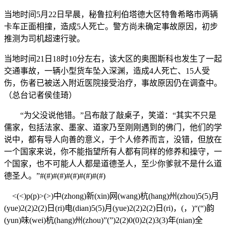
当地时间5月22日早晨，秘鲁拉利伯塔德大区特鲁希略市两辆
卡车正面相撞，造成5人死亡。警方尚未确定事故原因，初步
推测为司机超速行驶。
当地时间21日18时10分左右，该大区的奥图斯科也发生了一起
交通事故，一辆小型货车坠入深渊，造成4人死亡、15人受
伤，伤者已被送入附近医院接受治疗，事故原因仍在调查中。
（总台记者侯佳琦）
“为父没说他错。”吕布敲了敲桌子，笑道：“其实不只是
儒家，包括法家、墨家、道家乃至刚刚遇到的佛门，他们的学
说中，都有导人向善的意义，于个人修养而言，没错，但放在
一个国家来说，你不能指望所有人都有同样的修养和操守，一
个国家，也不可能人人都是道德圣人，至少你爹就不是什么道
德圣人。”#(#)#(#)#(#)#(#)#(#)
<(<)p(p)>(>)中(zhong)新(xin)网(wang)杭(hang)州(zhou)5(5)月
(yue)2(2)2(2)日(ri)电(dian)5(5)月(yue)2(2)2(2)日(ri)，(，)“(“)韵
(yun)味(wei)杭(hang)州(zhou)”(”)2(2)0(0)2(2)3(3)年(nian)全