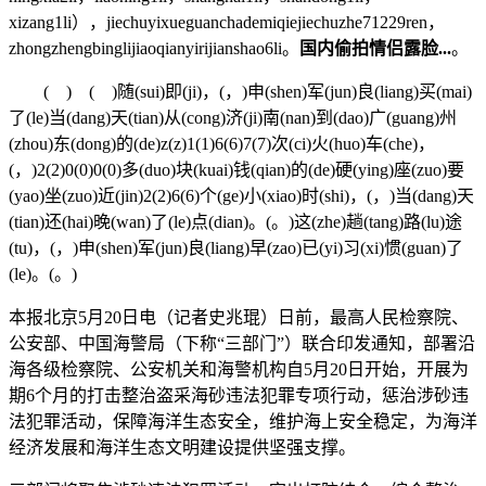
xizang1li），jiechuyixueguanchademiqiejiechuzhe71229ren，
zhongzhengbinglijiaoqianyirijianshao6li。
国内偷拍情侣露脸...
。
( ) ( )随(sui)即(ji)，(，)申(shen)军(jun)良(liang)买(mai)
了(le)当(dang)天(tian)从(cong)济(ji)南(nan)到(dao)广(guang)州
(zhou)东(dong)的(de)z(z)1(1)6(6)7(7)次(ci)火(huo)车(che)，
(，)2(2)0(0)0(0)多(duo)块(kuai)钱(qian)的(de)硬(ying)座(zuo)要
(yao)坐(zuo)近(jin)2(2)6(6)个(ge)小(xiao)时(shi)，(，)当(dang)天
(tian)还(hai)晚(wan)了(le)点(dian)。(。)这(zhe)趟(tang)路(lu)途
(tu)，(，)申(shen)军(jun)良(liang)早(zao)已(yi)习(xi)惯(guan)了
(le)。(。)
本报北京5月20日电（记者史兆琨）日前，最高人民检察院、
公安部、中国海警局（下称“三部门”）联合印发通知，部署沿
海各级检察院、公安机关和海警机构自5月20日开始，开展为
期6个月的打击整治盗采海砂违法犯罪专项行动，惩治涉砂违
法犯罪活动，保障海洋生态安全，维护海上安全稳定，为海洋
经济发展和海洋生态文明建设提供坚强支撑。