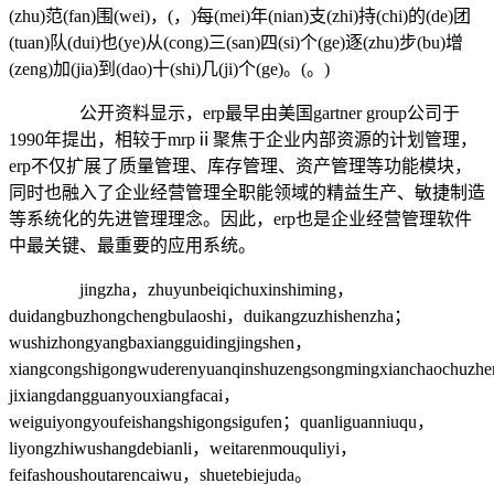
(zhu)范(fan)围(wei)，(，)每(mei)年(nian)支(zhi)持(chi)的(de)团
(tuan)队(dui)也(ye)从(cong)三(san)四(si)个(ge)逐(zhu)步(bu)增
(zeng)加(jia)到(dao)十(shi)几(ji)个(ge)。(。)
公开资料显示，erp最早由美国gartner group公司于
1990年提出，相较于mrpⅱ聚焦于企业内部资源的计划管理，
erp不仅扩展了质量管理、库存管理、资产管理等功能模块，
同时也融入了企业经营管理全职能领域的精益生产、敏捷制造
等系统化的先进管理理念。因此，erp也是企业经营管理软件
中最关键、最重要的应用系统。
jingzha，zhuyunbeiqichuxinshiming，
duidangbuzhongchengbulaoshi，duikangzuzhishenzha；
wushizhongyangbaxiangguidingjingshen，
xiangcongshigongwuderenyuanqinshuzengsongmingxianchaochuzhen
jixiangdangguanyouxiangfacai，
weiguiyongyoufeishangshigongsigufen；quanliguanniuqu，
liyongzhiwushangdebianli，weitarenmouquliyi，
feifashoushoutarencaiwu，shuetebiejuda。