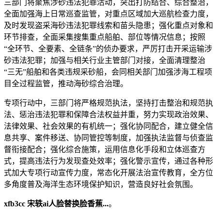
三部门将聚焦涉砂违法犯罪活动，突出打防结合、综合整治，
全面加强海上日常巡查监管，对重点区域加大巡航检查力度，
及时发现盗采海砂违法犯罪线索和苗头隐患；强化重点对象和
环节排查，全面采集搜集重点船舶、部位等情况信息；按照
“全环节、全要素、全链条”的侦办要求，严厉打击开采运输涉
砂违法犯罪；加强与相关行业主管部门对接，全面清理整治
“三无”船舶和各类违规采砂船，会同相关部门加强涉海工程项
目全过程监管，推动海砂综合治理。
专项行动中，三部门将严格规范执法，坚持打击整治和规范执
法、惩治违法犯罪和保障合法权益并重，努力实现政治效果、
法律效果、社会效果的有机统一；强化协同配合，建立健全信
息共享、案件移送、协同管控等制度，加强执法监督与侦查监
督衔接配合；强化综合施策，运用信息化手段和立体巡查方
式，提高违法行为发现查处效率；强化警示宣传，通过各种形
式加大专项行动宣传力度，常态化开展法治宣传教育，全方位
多角度普及海洋生态环境保护知识，营造良好社会氛围。
xfb3cc 宋轶ai人脸替换脸香蕉...
。