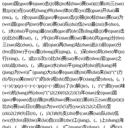
(quan)国(guo)拳(quan)击(ji)锦(jin)标(biao)赛(sai)((()第(di)三(san)
批(pi))())在(zai)杭(hang)州(zhou)体(ti)育(yu)馆(guan)开(kai)幕
(mu)。(。)全(quan)国(guo)拳(quan)击(ji)锦(jin)标(biao)赛(sai)为
(wei)国(guo)内(nei)参(can)赛(sai)队(dui)伍(wu)最(zui)多(duo)、
(、)水(shui)平(ping)最(zui)高(gao)的(de)顶(ding)级(ji)拳(quan)击
(ji)比(bi)赛(sai)，(，)今(jin)年(nian)赛(sai)事(shi)共(gong)分(fen)
三(san)站(zhan)，(，)前(qian)两(liang)站(zhan)此(ci)前(qian)分
(fen)别(bie)于(yu)重(zhong)庆(qing)、(、)深(shen)圳(zhen)举(ju)
行(xing)，(，)此(ci)次(ci)比(bi)赛(sai)系(xi)收(shou)官(guan)之
(zhi)战(zhan)，(，)高(gao)水(shui)平(ping)对(dui)抗(kang)将
(jiang)为(wei)广(guang)大(da)拳(quan)迷(mi)带(dai)来(lai)“(“)力
(li)与(yu)美(mei)”(”)的(de)视(shi)觉(jiao)享(xiang)受(shou)。(。)
<(<)/(/)p(p)>(>)<(<)p(p)>(>)据(ju)了(le)解(jie)，(，)“(“)韵(yun)味
(wei)杭(hang)州(zhou)”(”)2(2)0(0)2(2)3(3)年(nian)全(quan)国
(guo)拳(quan)击(ji)锦(jin)标(biao)赛(sai)((()第(di)三(san)批(pi))())
比(bi)赛(sai)日(ri)期(qi)为(wei)5(5)月(yue)2(2)2(2)日(ri)至
(zhi)2(2)9(9)日(ri)，(，)3(3)8(8)支(zhi)参(can)赛(sai)队(dui)伍
(wu)分(fen)别(bie)来(lai)自(zi)浙(zhe)江(jiang)、(、)上(shang)海
(hai)、(、)新(xin)疆(jiang)、(、)广(guang)东(dong)、(、)西(xi)