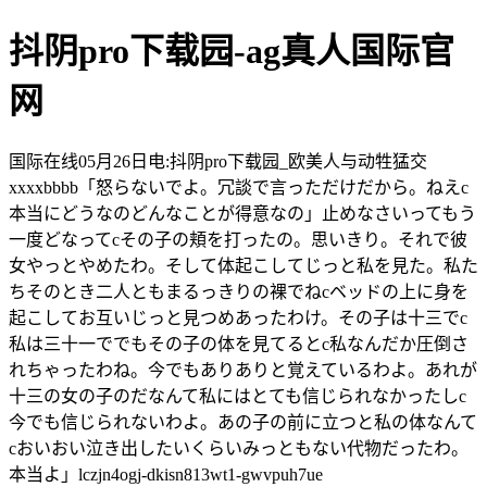
抖阴pro下载园-ag真人国际官
网
国际在线05月26日电:抖阴pro下载园_欧美人与动牲猛交
xxxxbbbb「怒らないでよ。冗談で言っただけだから。ねえc
本当にどうなのどんなことが得意なの」止めなさいってもう
一度どなってcその子の頬を打ったの。思いきり。それで彼
女やっとやめたわ。そして体起こしてじっと私を見た。私た
ちそのとき二人ともまるっきりの裸でねcベッドの上に身を
起こしてお互いじっと見つめあったわけ。その子は十三でc
私は三十一ででもその子の体を見てるとc私なんだか圧倒さ
れちゃったわね。今でもありありと覚えているわよ。あれが
十三の女の子のだなんて私にはとても信じられなかったしc
今でも信じられないわよ。あの子の前に立つと私の体なんて
cおいおい泣き出したいくらいみっともない代物だったわ。
本当よ」lczjn4ogj-dkisn813wt1-gwvpuh7ue