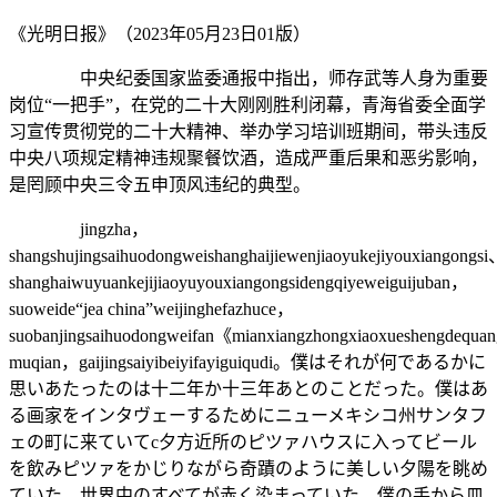
《光明日报》（2023年05月23日01版）
中央纪委国家监委通报中指出，师存武等人身为重要
岗位“一把手”，在党的二十大刚刚胜利闭幕，青海省委全面学
习宣传贯彻党的二十大精神、举办学习培训班期间，带头违反
中央八项规定精神违规聚餐饮酒，造成严重后果和恶劣影响，
是罔顾中央三令五申顶风违纪的典型。
jingzha，
shangshujingsaihuodongweishanghaijiewenjiaoyukejiyouxiangongs
shanghaiwuyuankejijiaoyuyouxiangongsidengqiyeweiguijuban，
suoweide“jea china”weijinghefazhuce，
suobanjingsaihuodongweifan《mianxiangzhongxiaoxueshengdequa
muqian，gaijingsaiyibeiyifayiguiqudi。僕はそれが何であるかに
思いあたったのは十二年か十三年あとのことだった。僕はあ
る画家をインタヴェーするためにニューメキシコ州サンタフ
ェの町に来ていてc夕方近所のピツァハウスに入ってビール
を飲みピツァをかじりながら奇蹟のように美しい夕陽を眺め
ていた。世界中のすべてが赤く染まっていた。僕の手から皿