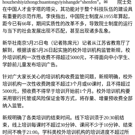
houzheshiyizhongchuantongyiyishangde“shenfen”。✉ 院士处
在中国人才金字塔的塔尖，其功能对于整个科技队伍的建设具
有重要的示范作用。李侠指出，中国院士制度从1955年算起，
距今已有66年，期间实质性的改革不多，导致院士制度的运行
与当下的社会发展出现不匹配，甚至出现诸多乱象。
新华社南京5月25日电（记者陈席元）记者从江苏省教育厅了
解到，根据该省5月26日起实施的校外培训机构监管新规，校
外培训机构一次性收费不得超过5000元，不得面向中小学生、
学龄前儿童发布培训广告。
针对广大家长关心的培训机构收费监管问题，新规明确，校外
培训机构一次性收费跨度不超过3个月或60课时，且不得超过
5000元，预收费不得早于培训开始前1个月。校外培训机构要
采用银行托管或风险保证金等方式，将存量、增量预收费全部
纳入监管。
新规明确了各类培训的结束时间。线下培训须于20:30前结
束，线上培训每课时不超过30分钟、课间不少于10分钟、结束
时间不晚于21:00。学科类校外培训机构的培训进度不超过所