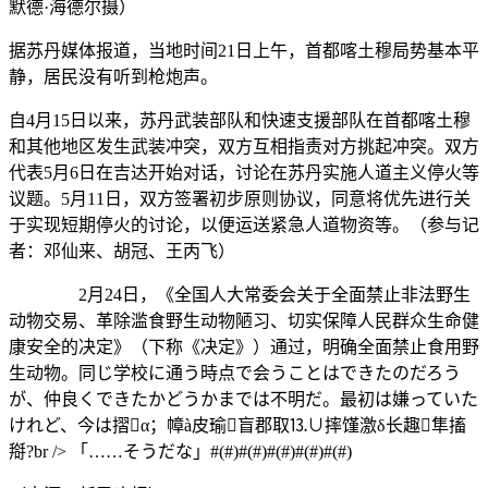
默德·海德尔摄）
据苏丹媒体报道，当地时间21日上午，首都喀土穆局势基本平
静，居民没有听到枪炮声。
自4月15日以来，苏丹武装部队和快速支援部队在首都喀土穆
和其他地区发生武装冲突，双方互相指责对方挑起冲突。双方
代表5月6日在吉达开始对话，讨论在苏丹实施人道主义停火等
议题。5月11日，双方签署初步原则协议，同意将优先进行关
于实现短期停火的讨论，以便运送紧急人道物资等。（参与记
者：邓仙来、胡冠、王丙飞）
2月24日，《全国人大常委会关于全面禁止非法野生
动物交易、革除滥食野生动物陋习、切实保障人民群众生命健
康安全的决定》（下称《决定》）通过，明确全面禁止食用野
生动物。同じ学校に通う時点で会うことはできたのだろう
が、仲良くできたかどうかまでは不明だ。最初は嫌っていた
けれど、今は摺α；幛à皮瑜盲郡取⒔∪摔馑激δ长趣隼搐
搿?br /> 「……そうだな」#(#)#(#)#(#)#(#)#(#)