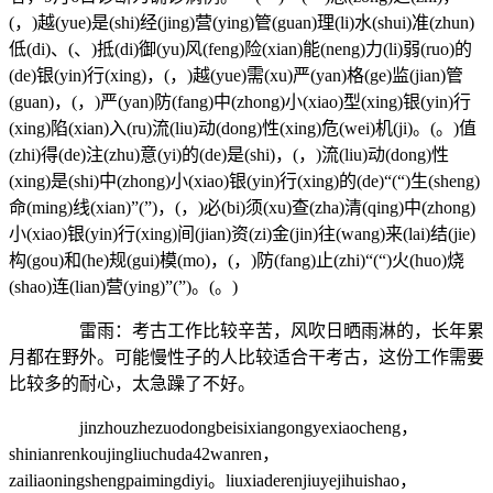
(，)越(yue)是(shi)经(jing)营(ying)管(guan)理(li)水(shui)准(zhun)
低(di)、(、)抵(di)御(yu)风(feng)险(xian)能(neng)力(li)弱(ruo)的
(de)银(yin)行(xing)，(，)越(yue)需(xu)严(yan)格(ge)监(jian)管
(guan)，(，)严(yan)防(fang)中(zhong)小(xiao)型(xing)银(yin)行
(xing)陷(xian)入(ru)流(liu)动(dong)性(xing)危(wei)机(ji)。(。)值
(zhi)得(de)注(zhu)意(yi)的(de)是(shi)，(，)流(liu)动(dong)性
(xing)是(shi)中(zhong)小(xiao)银(yin)行(xing)的(de)“(“)生(sheng)
命(ming)线(xian)”(”)，(，)必(bi)须(xu)查(zha)清(qing)中(zhong)
小(xiao)银(yin)行(xing)间(jian)资(zi)金(jin)往(wang)来(lai)结(jie)
构(gou)和(he)规(gui)模(mo)，(，)防(fang)止(zhi)“(“)火(huo)烧
(shao)连(lian)营(ying)”(”)。(。)
雷雨：
考古工作比较辛苦，风吹日晒雨淋的，长年累
月都在野外。可能慢性子的人比较适合干考古，这份工作需要
比较多的耐心，太急躁了不好。
jinzhouzhezuodongbeisixiangongyexiaocheng，
shinianrenkoujingliuchuda42wanren，
zailiaoningshengpaimingdiyi。liuxiaderenjiuyejihuishao，