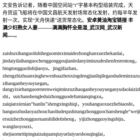
文安告诉记者，随着中国空间站“t”字基本构型组装完成，天
舟货运飞船将在中国文昌航天发射场常态化发射，约每半年发
射一次，实现“天舟快递”送货常态化。
安卓黄油淘宝链接 丰
满少妇熟女人妻---——满满胸怀全是湿_武汉网_武汉新
闻......
。
zaishuxihanguolishiheguominxintaidezhonghanxuezhekanlai，
jindaiyilaihanguochenggonggoujianledanyiminzudeshenfenrentong，
bingtongguolishijiaoyu、jingjifazhan、
zhengzhizhuanxinghewenhuazhenxingdengjianliqilegaodudeminzu
zihaoganheyouyuegan。
dangyixiehanguorenrenweiqiminzuzihaoganheyouyueganyudaolaiziz
shi，suichanshengleduizhongguodefumianqingxu。
zaiqianxienian“hanliu”shengxingshiqi，youhanguoxuezhebiaoshi，
hanguozhudaoyazhouchaoliudequshirangzhongguochanshengle“wei
ersuizhezhongguoruanshilidetisheng，yijizhongguoyingshiju、
wangluoyouxi、
shejiaomeitipingtaizaiquanqiuyuelaiyueshouqinglai，