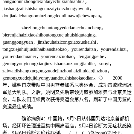
hanguominzhongdexintaiyechuxianbianhua。
jiashangzailishishangcunzaiyixiezhengyiwenti，
doujiadalehanguominzhongdeduihuawujiehewupan。
zhezhongchuantongyededaolechuancheng。
bierenjiahaizixiaoshihoutongxuejuhuishiqutaqing、
guanggongyuan，jinzhouhaizicongxiaoxuekaishi，
tongxuejuhuijiushihaibianshaokao。yourendaitan，yourendailuzi，
yourendaichuaner，yourendaizuoliao，fengongpeihe，
gemingyouyicongxiaojiuzaishaokaozhongjianlile。suoyi，
zaiwaidishangxuegongzuodejinzhouhaizihuidaojinzhou，
gentongxuedejujidiyongyuandoushishaokaodian。◇ 2000
年，姚明首次带队中国男篮参加悉尼奥运会，成功击败欧洲冠
军意大利队。之后，姚明又先后带领男篮参加雅典与北京奥运
会，与队友们连续两次获得奥运会第八名，刷新了中国男篮的
奥运最佳成绩。
确诊病例4：中国籍，9月3日从韩国到达北京首都机
场，经闭环管理送至集中隔离酒店，9月4日诊断为无症状感染
者，9月6日诊断为确诊病例。 ( ) ( )总(zong)之(zhi)，