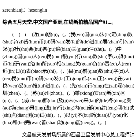
zerenbianji：hesonglin
综合五月天堂,中文国产亚洲,在线新拍精品国产91...
。
( ) ( )近(jin)期(qi)，(，)我(wo)国(guo)法(fa)定(ding)数
(shu)字(zi)货(huo)币(bi)研(yan)发(fa)的(de)进(jin)展(zhan)引(yin)
起(qi)社(she)会(hui)普(pu)遍(bian)关(guan)注(zhu)。(。)中
(zhong)国(guo)人(ren)民(min)银(yin)行(xing)数(shu)字(zi)货(huo)
币(bi)研(yan)究(jiu)所(suo)相(xiang)关(guan)负(fu)责(ze)人(ren)
近(jin)日(ri)表(biao)示(shi)，(，)目(mu)前(qian)数(shu)字(zi)人
(ren)民(min)币(bi)研(yan)发(fa)工(gong)作(zuo)正(zheng)在(zai)
稳(wen)妥(tuo)推(tui)进(jin)，(，)先(xian)行(xing)在(zai)深(shen)
圳(zhen)、(、)苏(su)州(zhou)、(、)雄(xiong)安(an)新(xin)区
(qu)、(、)成(cheng)都(dou)及(ji)未(wei)来(lai)的(de)冬(dong)奥
(ao)场(chang)景(jing)进(jin)行(xing)内(nei)部(bu)封(feng)闭(bi)试
(shi)点(dian)测(ce)试(shi)，(，)以(yi)不(bu)断(duan)优(you)化
(hua)和(he)完(wan)善(shan)功(gong)能(neng)。(。)
文昌航天发射场所属的西昌卫星发射中心总工程师钟