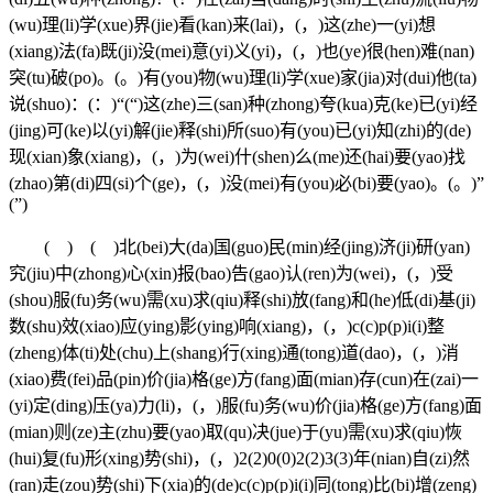
(wu)理(li)学(xue)界(jie)看(kan)来(lai)，(，)这(zhe)一(yi)想
(xiang)法(fa)既(ji)没(mei)意(yi)义(yi)，(，)也(ye)很(hen)难(nan)
突(tu)破(po)。(。)有(you)物(wu)理(li)学(xue)家(jia)对(dui)他(ta)
说(shuo)：(：)“(“)这(zhe)三(san)种(zhong)夸(kua)克(ke)已(yi)经
(jing)可(ke)以(yi)解(jie)释(shi)所(suo)有(you)已(yi)知(zhi)的(de)
现(xian)象(xiang)，(，)为(wei)什(shen)么(me)还(hai)要(yao)找
(zhao)第(di)四(si)个(ge)，(，)没(mei)有(you)必(bi)要(yao)。(。)”
(”)
( ) ( )北(bei)大(da)国(guo)民(min)经(jing)济(ji)研(yan)
究(jiu)中(zhong)心(xin)报(bao)告(gao)认(ren)为(wei)，(，)受
(shou)服(fu)务(wu)需(xu)求(qiu)释(shi)放(fang)和(he)低(di)基(ji)
数(shu)效(xiao)应(ying)影(ying)响(xiang)，(，)c(c)p(p)i(i)整
(zheng)体(ti)处(chu)上(shang)行(xing)通(tong)道(dao)，(，)消
(xiao)费(fei)品(pin)价(jia)格(ge)方(fang)面(mian)存(cun)在(zai)一
(yi)定(ding)压(ya)力(li)，(，)服(fu)务(wu)价(jia)格(ge)方(fang)面
(mian)则(ze)主(zhu)要(yao)取(qu)决(jue)于(yu)需(xu)求(qiu)恢
(hui)复(fu)形(xing)势(shi)，(，)2(2)0(0)2(2)3(3)年(nian)自(zi)然
(ran)走(zou)势(shi)下(xia)的(de)c(c)p(p)i(i)同(tong)比(bi)增(zeng)