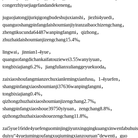
congerzhiyuejiagefandandekeneng。
juguojiatongjijuriqigongbudeshujuxianshi，jiezhi4yuedi，
quanguoshangpinfangdaishoumianjiyiranzaibaochizengchang，
zhengtikucunda64487wanpingfangmi，qizhong，
zhuzhaidaishoumianjizengchang15.4%。
lingwai，jinnian1-4yue，
quanguofangdichankaifatouziewei3.55wanyiyuan，
tongbixiajiang6.2%，jiangfulianxulianggeyuekuoda。
zaixiaoshoufangmianzechuxianlemingxianfusu。1-4yuefen，
shangpinfangxiaoshoumianji37636wanpingfangmi，
tongbixiajiang0.4%，
qizhongzhuzhaixiaoshoumianjizengchang2.7%。
shangpinfangxiaoshoue39750yiyuan，zengchang8.8%，
qizhongzhuzhaixiaoshouezengchang11.8%。
zai5yue16ride4yuefenguominjingjiyunxingqingkuangxinwenfabuhu
duiyu“4yuejumingoufangxuqiumingxianzouruan”dewenti，guo