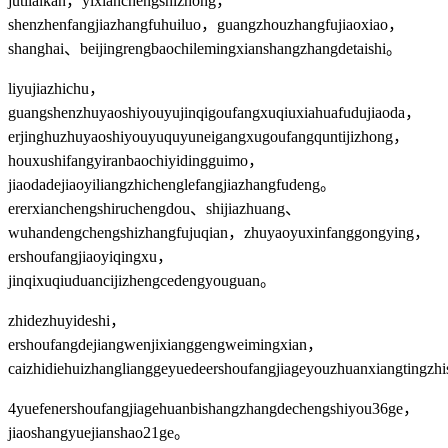
jutilaikan，yixianchengshizhong，
shenzhenfangjiazhangfuhuiluo，guangzhouzhangfujiaoxiao，
shanghai、beijingrengbaochilemingxianshangzhangdetaishi。
liyujiazhichu，
guangshenzhuyaoshiyouyujinqigoufangxuqiuxiahuafudujiaoda，
erjinghuzhuyaoshiyouyuquyuneigangxugoufangquntijizhong，
houxushifangyiranbaochiyidingguimo，
jiaodadejiaoyiliangzhichenglefangjiazhangfudeng。
ererxianchengshiruchengdou、shijiazhuang、
wuhandengchengshizhangfujuqian，zhuyaoyuxinfanggongying，
ershoufangjiaoyiqingxu，
jinqixuqiuduancijizhengcedengyouguan。
zhidezhuyideshi，
ershoufangdejiangwenjixianggengweimingxian，
caizhidiehuizhanglianggeyuedeershoufangjiageyouzhuanxiangtingz
4yuefenershoufangjiagehuanbishangzhangdechengshiyou36ge，
jiaoshangyuejianshao21ge。