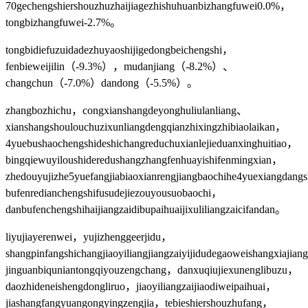
70gechengshiershouzhuzhaijiagezhishuhuanbizhangfuwei0.0%，
tongbizhangfuwei-2.7%。
tongbidiefuzuidadezhuyaoshijigedongbeichengshi，
fenbieweijilin（-9.3%），mudanjiang（-8.2%）、
changchun（-7.0%）dandong（-5.5%）。
zhangbozhichu，congxianshangdeyonghuliulanliang、
xianshangshoulouchuzixunliangdengqianzhixingzhibiaolaikan，
4yuebushaochengshideshichangreduchuxianlejieduanxinghuitiao，
bingqiewuyiloushideredushangzhangfenhuayishifenmingxian，
zhedouyujizhe5yuefangjiabiaoxianrengjiangbaochihe4yuexiangdang
bufenredianchengshifusudejiezouyousuobaochi，
danbufenchengshihaijiangzaidibupaihuaijixuliliangzaicifandan。
liyujiayerenwei，yujizhenggeerjidu，
shangpinfangshichangjiaoyiliangjiangzaiyijidudegaoweishangxiajia
jinguanbiquniantongqiyouzengchang，danxuqiujiexunenglibuzu，
daozhideneishengdongliruo，jiaoyiliangzaijiaodiweipaihuai，
jiashangfangyuangongyingzengjia，tebieshiershouzhufang，