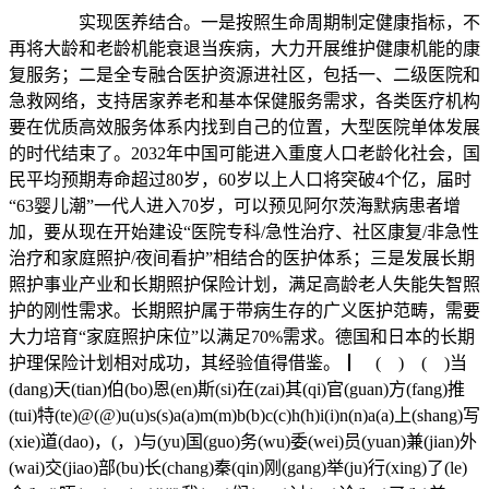
实现医养结合。一是按照生命周期制定健康指标，不
再将大龄和老龄机能衰退当疾病，大力开展维护健康机能的康
复服务；二是全专融合医护资源进社区，包括一、二级医院和
急救网络，支持居家养老和基本保健服务需求，各类医疗机构
要在优质高效服务体系内找到自己的位置，大型医院单体发展
的时代结束了。2032年中国可能进入重度人口老龄化社会，国
民平均预期寿命超过80岁，60岁以上人口将突破4个亿，届时
“63婴儿潮”一代人进入70岁，可以预见阿尔茨海默病患者增
加，要从现在开始建设“医院专科/急性治疗、社区康复/非急性
治疗和家庭照护/夜间看护”相结合的医护体系；三是发展长期
照护事业产业和长期照护保险计划，满足高龄老人失能失智照
护的刚性需求。长期照护属于带病生存的广义医护范畴，需要
大力培育“家庭照护床位”以满足70%需求。德国和日本的长期
护理保险计划相对成功，其经验值得借鉴。┃ ( ) ( )当
(dang)天(tian)伯(bo)恩(en)斯(si)在(zai)其(qi)官(guan)方(fang)推
(tui)特(te)@(@)u(u)s(s)a(a)m(m)b(b)c(c)h(h)i(i)n(n)a(a)上(shang)写
(xie)道(dao)，(，)与(yu)国(guo)务(wu)委(wei)员(yuan)兼(jian)外
(wai)交(jiao)部(bu)长(chang)秦(qin)刚(gang)举(ju)行(xing)了(le)