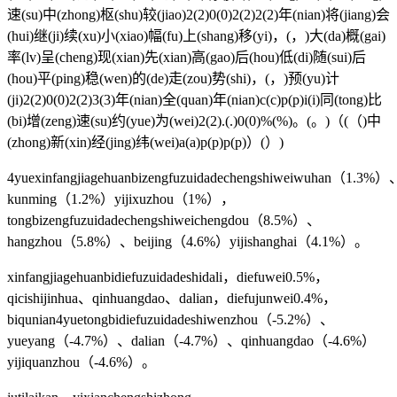
速(su)中(zhong)枢(shu)较(jiao)2(2)0(0)2(2)2(2)年(nian)将(jiang)会
(hui)继(ji)续(xu)小(xiao)幅(fu)上(shang)移(yi)，(，)大(da)概(gai)
率(lv)呈(cheng)现(xian)先(xian)高(gao)后(hou)低(di)随(sui)后
(hou)平(ping)稳(wen)的(de)走(zou)势(shi)，(，)预(yu)计
(ji)2(2)0(0)2(2)3(3)年(nian)全(quan)年(nian)c(c)p(p)i(i)同(tong)比
(bi)增(zeng)速(su)约(yue)为(wei)2(2).(.)0(0)%(%)。(。)（(（)中
(zhong)新(xin)经(jing)纬(wei)a(a)p(p)p(p)）(）)
4yuexinfangjiagehuanbizengfuzuidadechengshiweiwuhan（1.3%）
kunming（1.2%）yijixuzhou（1%），
tongbizengfuzuidadechengshiweichengdou（8.5%）、
hangzhou（5.8%）、beijing（4.6%）yijishanghai（4.1%）。
xinfangjiagehuanbidiefuzuidadeshidali，diefuwei0.5%，
qicishijinhua、qinhuangdao、dalian，diefujunwei0.4%，
biqunian4yuetongbidiefuzuidadeshiwenzhou（-5.2%）、
yueyang（-4.7%）、dalian（-4.7%）、qinhuangdao（-4.6%）
yijiquanzhou（-4.6%）。