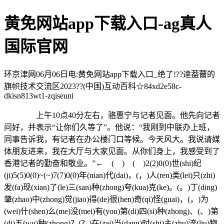
黄免网站app下载入口-ag真人
国际官网
环京津网06月06日电:黄免网站app下载入口_绝了!??逹葢薾的
旗帜技术交流区2023??(中国)互动百科☆84xd2e58c-
dkisn813wt1-zqiseuni
上午10点40分左右，骆惠宁与记者见面。他先向记者
问好，并表示“让你们久等了”。他说：“我刚到中联办上班，
同事告诉我，有记者在办公楼门口等候。今天风大。我说请媒
体朋友进来，我在大厅与大家见面。从你们身上，我感受到了
香港记者的勤奋和敬业。”← ( ) ( )2(2)0(0)世(shi)纪
(ji)5(5)0(0)~(~)7(7)0(0)年(nian)代(dai)，(，)人(ren)类(lei)只(zhi)
发(fa)现(xian)了(le)三(san)种(zhong)夸(kua)克(ke)。(。)丁(ding)
肇(zhao)中(zhong)觉(jiao)得(de)很(hen)奇(qi)怪(guai)，(，)为
(wei)什(shen)么(me)没(mei)有(you)第(di)四(si)种(zhong)、(、)第
(di)五(wu)种(zhong)？(？)在(zai)当(dang)时(shi)主(zhu)流(liu)物