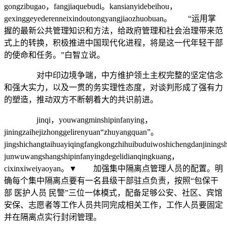
gongzibugao，fangjiaquebudi。kansianyidebeihou，
gexinggeyederenneixindoutongyangjiaozhuobuan。 “运用掌
握的最新公共管理知识和方法，给政府管理和社会治理带来范
式上的转换，积极推进中国现代化进程，将是这一代年轻干部
的使命和任务。”白智立说。
对中印边境争端，中方维护领土主权完整的坚定信念
和强大实力，以及一贯的务实理性态度，对谈判形成了强有力
的塑造，推动双方不断朝着大的共识前进。
jinqi，youwangminshipinfanying，
jiningzaihejizhonggelirenyuan“zhuyangquan”。
jingshichangtaihuayiqingfangkongzhihuibuduiwoshichengdanjinings
junwuwangshangshipinfanyingdegelidianqingkuang，
cixinxiweiyaoyan。▼ 加强集中隔离点管理人员的配置。明
确每个集中隔离点要有一名县级干部驻点负责，按照“包保干
部 医护人员 民警”三位一体模式，配备足够公安、社区、宾馆
安保、志愿者等工作人员共同完成相关工作，工作人员要固定
并在隔离点实行封闭管理。