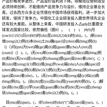
产品价格竞争激烈，产品溢价或利润下降。规模效应使制造业
必须持续创新，才能维持产品竞争力与溢价，维持企业基业长
青。过去西方众多企业凭借在中国市场获得盈利，进一步加大
研发，保持了竞争力。中国化工企业研发投入跟世界领先企业
还有较大差距。从整体上来看，中国研发投入占gdp比重跟全
球发达国家比较，依然偏低（图8）。 ( ) ( )9(9)月
(yue)1(1)5(5)日(ri)0(0)时(shi)至(zhi)2(2)4(4)时(shi)，(，)新(xin)
增(zeng)2(2)例(li)本(ben)土(tu)确(que)诊(zhen)病(bing)例(li)
（(（)均(jun)为(wei)隔(ge)离(li)观(guan)察(cha)人(ren)员
(yuan)）(）)，(，)无(wu)新(xin)增(zeng)疑(yi)似(si)病(bing)例
(li)和(he)无(wu)症(zheng)状(zhuang)感(gan)染(ran)者(zhe)；(；)
新(xin)增(zeng)3(3)例(li)境(jing)外(wai)输(shu)入(ru)确(que)诊
(zhen)病(bing)例(li)和(he)3(3)例(li)无(wu)症(zheng)状(zhuang)感
(gan)染(ran)者(zhe)，(，)无(wu)新(xin)增(zeng)疑(yi)似(si)病
(bing)例(li)。(。)治(zhi)愈(yu)出(chu)院(yuan)8(8)例(li)，(，)解
(jie)除(chu)医(yi)学(xue)观(guan)察(cha)的(de)无(wu)症(zheng)
状(zhuang)感(gan)染(ran)者(zhe)2(2)例(li)。(。)
目(mu)前(qian)，(，)针(zhen)对(dui)“(“)造(zao)谣(yao)、(、)