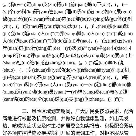
(。)稳(wen)定(ding)支(zhi)持(chi)前(qian)提(ti)下(xia)，(，)一
(yi)个(ge)科(ke)研(yan)管(guan)理(li)系(xi)统(tong)如(ru)果(guo)
缺(que)乏(fa)完(wan)善(shan)内(nei)部(bu)评(ping)估(gu)体(ti)制
(zhi)，(，)没(mei)有(you)淘(tao)汰(tai)，(，)很(hen)快(kuai)就
(jiu)会(hui)陷(xian)入(ru)“(“)养(yang)懒(lan)人(ren)”(”)“(“)吃(chi)
大(da)锅(guo)饭(fan)”(”)的(de)泥(ni)淖(nao)，(，)每(mei)五(wu)
年(nian)进(jin)行(xing)的(de)一(yi)次(ci)严(yan)格(ge)小(xiao)同
(tong)行(xing)评(ping)估(gu)可(ke)以(yi)从(cong)制(zhi)度(du)上
(shang)杜(du)绝(jue)这(zhe)点(dian)。(。)“(“)坦(tan)率(lv)说
(shuo)，(，)专(zhuan)业(ye)的(de)基(ji)础(chu)研(yan)究(jiu)机
(ji)构(gou)是(shi)不(bu)能(neng)养(yang)人(ren)的(de)，(，)每
(mei)个(ge)科(ke)研(yan)人(ren)员(yuan)一(yi)定(ding)都(dou)像
(xiang)运(yun)动(dong)员(yuan)一(yi)样(yang)参(can)与(yu)残
(can)酷(ku)的(de)全(quan)球(qiu)竞(jing)争(zheng)。(。)”(”)
二、风险区域划定期间，广大居民要按照要求，配合
属地进行核酸及抗原检测，并做好自我健康监测，如出现发
热、咳嗽等症状应及时主动向居委会如实报告。积极配合落实
好各项防控措施及疾控部门开展的流调工作，对拒不服从管