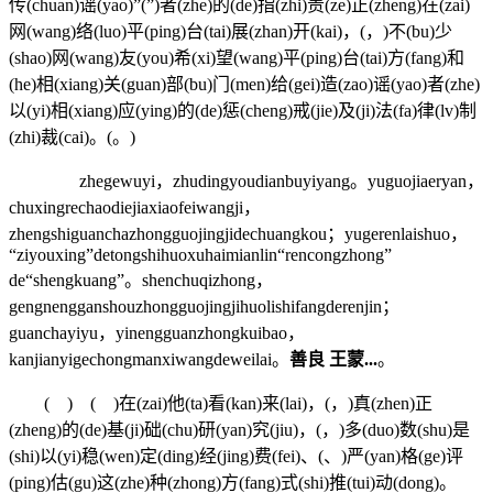
传(chuan)谣(yao)”(”)者(zhe)的(de)指(zhi)责(ze)正(zheng)在(zai)
网(wang)络(luo)平(ping)台(tai)展(zhan)开(kai)，(，)不(bu)少
(shao)网(wang)友(you)希(xi)望(wang)平(ping)台(tai)方(fang)和
(he)相(xiang)关(guan)部(bu)门(men)给(gei)造(zao)谣(yao)者(zhe)
以(yi)相(xiang)应(ying)的(de)惩(cheng)戒(jie)及(ji)法(fa)律(lv)制
(zhi)裁(cai)。(。)
zhegewuyi，zhudingyoudianbuyiyang。yuguojiaeryan，
chuxingrechaodiejiaxiaofeiwangji，
zhengshiguanchazhongguojingjidechuangkou；yugerenlaishuo，
“ziyouxing”detongshihuoxuhaimianlin“rencongzhong”
de“shengkuang”。shenchuqizhong，
gengnengganshouzhongguojingjihuolishifangderenjin；
guanchayiyu，yinengguanzhongkuibao，
kanjianyigechongmanxiwangdeweilai。
善良 王蒙...
。
( ) ( )在(zai)他(ta)看(kan)来(lai)，(，)真(zhen)正
(zheng)的(de)基(ji)础(chu)研(yan)究(jiu)，(，)多(duo)数(shu)是
(shi)以(yi)稳(wen)定(ding)经(jing)费(fei)、(、)严(yan)格(ge)评
(ping)估(gu)这(zhe)种(zhong)方(fang)式(shi)推(tui)动(dong)。