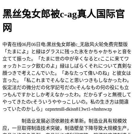
黑丝兔女郎被c-ag真人国际官
网
中青在线06月06日电:黑丝兔女郎被c_无敌风火轮免费完整版
「たまによ」と緑はグラスに残った氷をかちゃかちゃと音を
立てて振った。「たまに世の中が辛くなるとcここに来てワ
ォッカトニック飲むのよ」緑はしばらくそれについて真剣な
顔つきで考えこんでいた。「あなたって偉いのね」と彼女は
言った。「私これまでそんなこと思いつきもしなかったわ。
仮定法だの微分だの化学記号だのcそんなもの何の役にも立
つもんですかとしか考えなかったわ。だからずっと無視して
やってきたのcそういうややっこしいの。私の生き方は間違
っていたのかしら」ozpnrtmill-dkisn813wt1-vhnhnwzp
制造业发展必须依赖技术革新。制造业具有规模效
应，一旦取得制造技术突破，制造壁垒下降导致大规模生产，