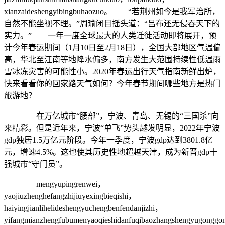
xianzaideshengyibingbuhaozuo。 “若荆州如今是我军治所，
自然不能坐视不理。”周瑜闭目摇头道：“吕布还无侵吞天下的
实力。” 一年一度全球最大的人类迁徙活动即将展开，预
计今年春运期间（1月10日至2月18日），全国大部地区气温偏
高，华北至江南等地降水偏多，南方发生大范围持续性低温雨
雪冰冻灾害的可能性小。2020年春运出行天气指南新鲜出炉，
快来看看你的回家路天气如何？今年春节期间哪些地方是热门
旅游地？
在万亿城市“腰部”，宁波、青岛、无锡的“三国杀”向
来精彩。但是近年来，宁波“单飞”势头越发明显，2022年宁波
gdp独居1.5万亿元阶段。今年一季度，宁波gdp达到3801.8亿
元，增速4.5%。这也使其历史性地超越天津，成为新晋gdp十
强城市“守门员”。
mengyupingrenwei，
yaojiuzhenghefangzhijiuyexingbieqishi，
haiyingjianlihelideshengyuchengbenfendanjizhi，
yifangmianzhengfubumenyaoqieshidanfuqibaozhangshengyugonggo