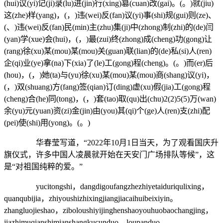
(hui)议(yi)记(ji)录(lu)进(jin)行(xing)篡(cuan)改(gai)。(。)就(jiu)
这(zhe)样(yang)，(，)违(wei)反(fan)议(yi)事(shi)规(gui)则(ze)、
(、)违(wei)反(fan)民(min)主(zhu)集(ji)中(zhong)制(zhi)的(de)闫
(yan)学(xue)会(hui)，(，)最(zui)终(zhong)成(cheng)功(gong)让
(rang)徐(xu)某(mou)某(mou)关(guan)联(lian)的(de)私(si)人(ren)
企(qi)业(ye)拿(na)下(xia)了(le)工(gong)程(cheng)。(。)而(er)后
(hou)，(，)她(ta)与(yu)徐(xu)某(mou)某(mou)商(shang)议(yi)，
(，)双(shuang)方(fang)签(qian)订(ding)虚(xu)假(jia)工(gong)程
(cheng)合(he)同(tong)，(，)套(tao)取(qu)出(chu)2(2)5(5)万(wan)
余(yu)元(yuan)资(zi)金(jin)由(you)其(qi)个(ge)人(ren)支(zhi)配
(pei)使(shi)用(yong)。(。)
华春莹写道，“2022年10月1日当天，为了观看国庆升
旗仪式，许多中国人凌晨就开始在天安门广场排队等候”，这
是“对祖国纯粹的爱。”
yucitongshi，dangdigoufangzhezhiyetaiduriqulixing，
quanqubijia，zhiyoushizhixingjiangjiacaihuibeixiyin。
zhangluojieshao，ziboloushiyijinghenshaoyouhuobaochangjing，
jiazhimuqianshimianshangkucunduo，loupanduo，