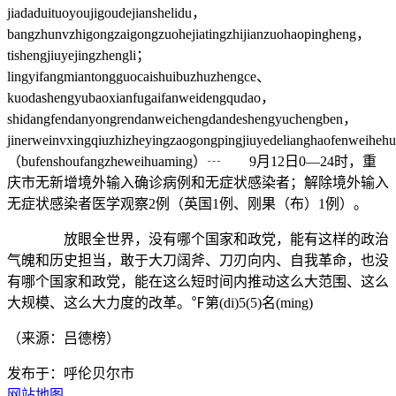
jiadaduituoyoujigoudejianshelidu，
bangzhunvzhigongzaigongzuohejiatingzhijianzuohaopingheng，
tishengjiuyejingzhengli；
lingyifangmiantongguocaishuibuzhuzhengce、
kuodashengyubaoxianfugaifanweidengqudao，
shidangfendanyongrendanweichengdandeshengyuchengben，
jinerweinvxingqiuzhizheyingzaogongpingjiuyedelianghaofenweiheh
（bufenshoufangzheweihuaming）┄ 9月12日0—24时，重
庆市无新增境外输入确诊病例和无症状感染者；解除境外输入
无症状感染者医学观察2例（英国1例、刚果（布）1例）。
放眼全世界，没有哪个国家和政党，能有这样的政治
气魄和历史担当，敢于大刀阔斧、刀刃向内、自我革命，也没
有哪个国家和政党，能在这么短时间内推动这么大范围、这么
大规模、这么大力度的改革。℉第(di)5(5)名(ming)
（来源：吕德榜）
发布于：呼伦贝尔市
网站地图