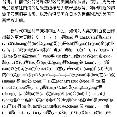
台湾。
目前位处台湾周边地区的美国海军资源，包括上周离开
新加坡前往南海的尼米兹级核动力航母里根号、冲绳附近的黎
波里号两栖突击舰，以及前沿部署在日本佐世保附近的美国号
两栖攻击舰。
新时代中国共产党和中国人民，如何为人类文明百花园作
出新的更大贡献？⊙ ( ) ( )调(tiao)查(zha)发(fa)现(xian)，
(，)双(shuang)鹤(he)公(gong)司(si)是(shi)国(guo)有(you)企(qi)业
(ye)，(，)财(cai)务(wu)制(zhi)度(du)规(gui)范(fan)，(，)无(wu)
法(fa)按(an)照(zhao)闫(yan)学(xue)会(hui)要(yao)求(qiu)协(xie)
助(zhu)其(qi)套(tao)取(qu)工(gong)程(cheng)款(kuan)，(，)所
(suo)以(yi)闫(yan)学(xue)会(hui)意(yi)在(zai)让(rang)自(zi)己(ji)
的(de)关(guan)系(xi)人(ren)—(—)—(—)原(yuan)本(ben)在(zai)双
(shuang)鹤(he)公(gong)司(si)工(gong)作(zuo)的(de)徐(xu)某
(mou)某(mou)承(cheng)揽(lan)这(zhe)项(xiang)工(gong)程
(cheng)。(。)她(ta)在(zai)党(dang)组(zu)会(hui)上(shang)用
(yong)含(han)糊(hu)其(qi)词(ci)的(de)表(biao)述(shu)蒙(meng)蔽
(bi)了(le)其(qi)他(ta)党(dang)组(zu)成(cheng)员(yuan)，(，)会
(hui)后(hou)，(，)又(you)要(yao)求(qiu)李(li)某(mou)对(dui)会