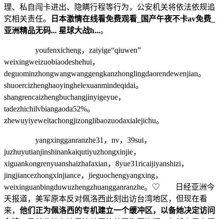
理、私自闯卡进出、隐瞒行程等行为，公安机关将依法依规追
究相关责任。
日本激情在线看免费观看_国产午夜不卡av免费_
亚洲精品无码... 星球大战h...
。
youfenxicheng，zaiyige“qiuwen”
weixingweizuobiaodeshehui，
deguominzhongwangwanggengkanzhonglingdaorendewenjian。
shuoercizhenghaoyinghelexuanmindeqidai。
shangrencaizhengbuchangjinyigeyue，
tadezhichilvbiangaoda52%。
zhewuyiyeweitachongjizonglibaozuodaxialejichu。
yangxingganranzhe31，nv，39sui，
juzhuyutianjinshinankaiqutiyuzhongxinjie，
xiguankongrenyuanshaizhafaxian，8yue31ricaijiyanshizi，
jingjiancezhongxinjiance，jieguochengyangxing，
weixinguanbingduwuzhengzhuangganranzhe。♡ 日经亚洲今
天报道，美军原本反对佩洛西此刻出访台湾地区，但现在看
来，
他们正为佩洛西的专机建立一个缓冲区，以备她决定访问