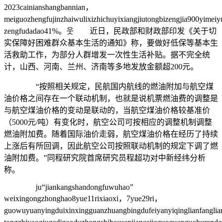
2023cainianshangbannian，
meiguozhengfujinzhaiwulixizhichuyixiangjiutongbizengjia900yime
zengfudadao41%。웃 近日，民政部和财政部印发《关于切
实保障好困难群众基本生活的通知》称，要做好低保等基本生
活救助工作，为部分人群增发一次性生活补贴。据不完全统
计，山西、河南、兰州、济南等多地发放金额超200元。
“按照相关规定，民航国内航线的燃油附加与航空煤
油价格之间存在一个联动机制，也就是说机票燃油费的调整是
与航空煤油价格的变动是联动的，当航空煤油价格较基准价
（5000元/吨）有变化时，航空公司可按相应的调整机制调整
燃油附加费。随着国际油价走弱，航空煤油价格在经历了持续
上涨后有所回调，因此航空公司按照联动机制的规定下调了燃
油附加费。”同程研究院首席研究员程超功对中新经纬分析
称。
ju“jiankangshandongfuwuhao”
weixingongzhonghao8yue11rixiaoxi，7yue29ri，
guowuyuanyingduixinxingguanzhuangbingdufeiyanyiqinglianfangl