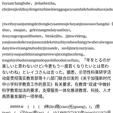
fuyuanchangbuhe，jielianbeizha。
zhejirenjieshihuyifengrenzhineimenggugaoyuanshidefushouhuoxias
yiweibuyuanjumingdezhongkeyuanmoujichuyanjiusuosuochangdu
shuo，muqian，geleixiangmulaiyuanbuyi，
douyougeziguanlibumen，birukejibu、jijinweideng。
yanjiusuoduikexuejiasuozaideketizuzhiyoubaozhangyiwuhecaiwugu
danyinweixiangmubushizijixuande，suolijimeiyouziyuan、
yemeiyouquanliduixiangmurenwujinxingtiaozheng，
tongshiyebuduixiangmudequeshihuoduicuofuze。「年をとるのが
楽しいと思わないけどc今更もう一度若くなりたいとは思わ
ないわね」とレイコさんは言った。据悉，示范性科普研学活
动是贯彻落实教育部等十八部门联合印发的《关于加强新时代
中小学科学教育工作的意见》有关要求，在教育“双减”中做好
科学教育加法的要求，支撑服务一体化推进教育、科技、人才
高质量发展的一项举措。
#####☠ ( ) ( )林(lin)晓(xiao)光(guang)，(，)男
(nan)，(，)汉(han)族(zu)，(，)1(1)9(9)7(7)3(3)年(nian)1(1)2(2)月