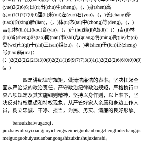
(yue)2(2)6(6)日(ri)出(chu)生(sheng)，(，)身(shen)高
(gao)1(1)7(7)0(0)厘(li)米(mi)左(zuo)右(you)，(，)长(chang)条
(tiao)形(xing)脸(lian)，(，)体(ti)态(tai)中(zhong)等(deng)，(，)
吉(ji)林(lin)口(kou)音(yin)，(，)户(hu)籍(ji)地(di)：(：)吉(ji)林
(lin)省(sheng)洮(tao)南(nan)市(shi)光(guang)明(ming)街(jie)七(qi)
委(wei)七(qi)十(shi)三(san)组(zu)，(，)身(shen)份(fen)证(zheng)
号(hao)码(ma)：
(：)2(2)2(2)2(2)3(3)0(0)2(2)1(1)9(9)7(7)3(3)1(1)2(2)2(2)6(6)0(0)0(
(。)
四是讲纪律守规矩，做清洁廉洁的表率。坚决扛起全
面从严治党的政治责任，严守政治纪律政治规矩，严格执行中
央八项规定及其实施细则精神，坚持以身作则，以上率下，坚
决反对特权思想和特权现象，从严管好家人亲属和身边工作人
员，树立忠诚、干净、担当，为民、务实、清廉的良好形象。
bansuizhaiwugaoqi，
jinzhaiwulixiyixiangjiuyichengweimeiguolianbangzhengfudechangq
meiguoguohuiyusuanbangongshizuixinshujuxianshi，