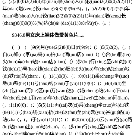
(，)2(2)0(0)2(2)4(4)年(nian)收(shou)入(ru)较(jiao)2(2)0(0)2(2)1(1)
年(nian)增(zeng)长(chang)3(3)9(9)%(%)，(，)2(2)0(0)2(2)5(5)年
(nian)收(shou)入(ru)较(jiao)2(2)0(0)2(2)1(1)年(nian)增(zeng)长
(chang)6(6)0(0)%(%)达(da)到(dao)1(1)8(8)亿(yi)。(。)
9346.8
男女床上裸体做爱黄色片...
。
( ) ( )9(9)月(yue)2(2)8(8)日(ri)9(9)：(：)5(5)2(2)，(，)
自(zi)如(ru)家(jia)睿(rui)柏(bai)酒(jiu)店(dian)（(（)合(he)肥(fei)
火(huo)车(che)站(zhan)店(dian)）(）)步(bu)行(xing)至(zhi)地(di)
铁(tie)1(1)号(hao)线(xian)合(he)肥(fei)火(huo)车(che)站(zhan)地
(di)铁(tie)站(zhan)，(，)1(1)0(0)：(：)0(0)1(1)乘(cheng)坐(zuo)
地(di)铁(tie)1(1)号(hao)线(xian)于(yu)1(1)0(0)：(：)4(4)4(4)至
(zhi)包(bao)河(he)区(qu)万(wan)达(da)城(cheng)站(zhan)下(xia)
车(che)使(shi)用(yong)车(che)站(zhan)卫(wei)生(sheng)间(jian)，
(，)1(1)0(0)：(：)5(5)1(1)再(zai)次(ci)乘(cheng)坐(zuo)地(di)铁
(tie)1(1)号(hao)线(xian)折(zhe)返(fan)至(zhi)云(yun)谷(gu)路(lu)
站(zhan)，(，)于(yu)1(1)1(1)：(：)0(0)5(5)自(zi)云(yun)谷(gu)路
(lu)站(zhan)出(chu)站(zhan)，(，)步(bu)行(xing)至(zhi)塞(sai)纳
(na)河(he)畔(pan)酒(jiu)店(dian)（(（)庐(lu)州(zhou)大(da)道