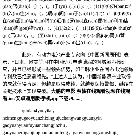
(dao)店(dian)）(）)，(，)于(yu)1(1)1(1)：(：)1(1)0(0)办(ban)理
(li)入(ru)住(zhu)，(，)期(qi)间(jian)于(yu)1(1)2(2)：(：)0(0)9(9)
在(zai)酒(jiu)店(dian)附(fu)近(jin)罗(luo)森(sen)便(bian)利(li)店
(dian)购(gou)物(wu)，(，)1(1)2(2)：(：)1(1)9(9)返(fan)回(hui)酒
(jiu)店(dian)，(，)至(zhi)1(1)5(5)：(：)0(0)3(3)隔(ge)离(li)管
(guan)控(kong)未(wei)再(zai)外(wai)出(chu)。(。)
此外，有动力电池产业专家向《中国新闻周刊》表
示，“日本、欧美等国在中国动力电池薄弱的领域闷声搞研
究，并且已经形成一些领先优势，如日韩企业在固态电池领域
专利数已经遥遥领先。”上述人士认为，中国新能源产业取得
的成就值得肯定，但越是取得成绩，就越要保持警惕，继续在
关键技术上实现突破。
大鹏的电影 蜜柚在线观看视频在线观
看-ios/安卓通用版/手机app下载v9......
。
qunian4yueyilai，
neimenggugaoyuanzhixingjujuchangwangguangyin，
gaoyuanyuanfuyuanchangjinzhu，
gaoyuanerjigaojifaguanfanjunfeng，gaoyuandangzufushuji、