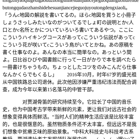
tongzhiyaoqiugedigaoduzhongshihesuanjiancejieguoquanguohuren
butongqudaozhanshidehesuanjiancejieguojuyoutongdengxiaoli。
「うんc地図の解説を書いてるの。ほらc地図を買うと小冊子
しょうさっしみたいなのがついてるでしょ町の説明とかc人
口とかc名所とかについていろいろ書いてあるやつ。ここに
こういうハイキングコースがあってcこういう伝説があってc
こういう花が咲いてcこういう鳥がいてとかね。あの原稿を
書く仕事なのよ。あんなの本当に簡単なの。あっという間
よ。日比谷ひびや図書館に行って一日がかりで本を調べたら
一冊書けちゃうもの。ちょっとしたコツをのみこんだら仕事
なんかくらでもくるし」 2016年10月，时年67岁的盛光祖
从中国铁路总公司退休。此次他因涉嫌严重违纪违法而配合调
查，成为今年以来第15名落马的中管干部。
对贾湖骨笛的研究持续至今。它拉长了中国的音乐
史，也为中国考古学带来新鲜的元素，更让我们对远古社会的
想象变得具体而鲜活。“当时人们的精神生活应该是比较丰富
的，也是很惬意的。虽然物质条件还不太丰富，但远远不是我
们想象中贫瘠乏味的原始景象。”中科大科技史与科技考古系