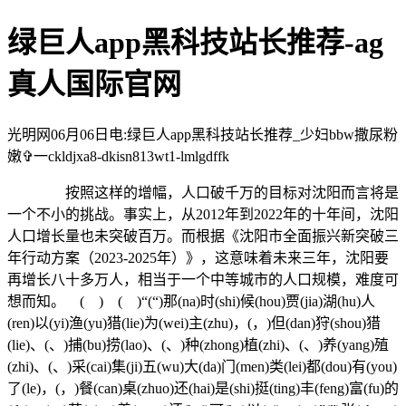
绿巨人app黑科技站长推荐-ag
真人国际官网
光明网06月06日电:绿巨人app黑科技站长推荐_少妇bbw撒尿粉
嫩✞一ckldjxa8-dkisn813wt1-lmlgdffk
按照这样的增幅，人口破千万的目标对沈阳而言将是
一个不小的挑战。事实上，从2012年到2022年的十年间，沈阳
人口增长量也未突破百万。而根据《沈阳市全面振兴新突破三
年行动方案（2023-2025年）》，这意味着未来三年，沈阳要
再增长八十多万人，相当于一个中等城市的人口规模，难度可
想而知。 ( ) ( )“(“)那(na)时(shi)候(hou)贾(jia)湖(hu)人
(ren)以(yi)渔(yu)猎(lie)为(wei)主(zhu)，(，)但(dan)狩(shou)猎
(lie)、(、)捕(bu)捞(lao)、(、)种(zhong)植(zhi)、(、)养(yang)殖
(zhi)、(、)采(cai)集(ji)五(wu)大(da)门(men)类(lei)都(dou)有(you)
了(le)，(，)餐(can)桌(zhuo)还(hai)是(shi)挺(ting)丰(feng)富(fu)的