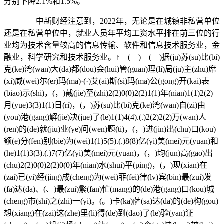
分别下降2.1%和1.5%。
中新财经注意到，2022年，无论是在城镇非私营单位
还是在私营单位中，就业人员年平均工资水平排在前三位的行
业均为技术含量较高的信息传输、软件和信息技术服务业，金
融业，科学研究和技术服务业。↑ ( ) ( )据(ju)苏(su)比(bi)
克(ke)湾(wan)大(da)都(dou)会(hui)管(guan)理(li)局(ju)主(zhu)席
(xi)威(wei)尔(er)玛(ma)·(·)艾(ai)斯(si)玛(ma)公(gong)开(kai)表
(biao)示(shi)，(，)截(jie)至(zhi)2(2)0(0)2(2)1(1)年(nian)1(1)2(2)
月(yue)3(3)1(1)日(ri)，(，)苏(su)比(bi)克(ke)湾(wan)自(zi)由
(you)港(gang)解(jie)决(jue)了(le)1(1)4(4).(.)2(2)2(2)万(wan)人
(ren)的(de)就(jiu)业(ye)问(wen)题(ti)，(，)进(jin)出(chu)口(kou)
额(e)分(fen)别(bie)为(wei)1(1)5(5).(.)8(8)亿(yi)美(mei)元(yuan)和
(he)1(1)3(3).(.)7(7)亿(yi)美(mei)元(yuan)，(，)均(jun)高(gao)出
(chu)2(2)0(0)2(2)0(0)年(nian)水(shui)平(ping)，(，)现(xian)在
(zai)已(yi)经(jing)成(cheng)为(wei)菲(fei)律(lv)宾(bin)最(zui)发
(fa)达(da)、(、)最(zui)繁(fan)忙(mang)的(de)港(gang)口(kou)城
(cheng)市(shi)之(zhi)一(yi)。(。)卡(ka)萨(sa)达(da)的(de)构(gou)
想(xiang)在(zai)这(zhe)里(li)得(de)到(dao)了(le)验(yan)证