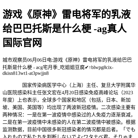
游戏《原神》雷电将军的乳液
给巴巴托斯是什么梗 -ag真人
国际官网
城市观察员06月06日电:游戏《原神》雷电将军的乳液给巴巴
托斯是什么梗 - acg宅月季_吃姐姐豆腐✔↑blwpg8cix-
dkisn813wt1-at3pwjjn8
国家传染病医学中心（上海）主任、复旦大学附属华
山医院感染科主任张文宏在4月20日感染免疫高峰论坛（2023
年度）上也表示，全球多个国家和地区（包括，日本、新加
坡、美国、英国等）均出现了两波新冠疫情。二次感染主要有
两种情况：一是在第一波疫情中感染过的人免疫力逐渐衰减，
二是在第一波疫情中未感染的人在第二波疫情中被感染。根据
监测数据，目前中国很多新冠感染者的情况都是后者。「でも
入れもので私たちを判断しないでよcワタナベ君。そりゅま