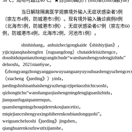
38℃，局地可超过40℃。★剪(jian)辑(ji)丨(shu)卓(zhuo)越(yue)
当日解除隔离医学观察境外输入无症状感染者5例
（崇左市4例，防城港市1例）。现有境外输入确诊病例8例
（北海市5例，防城港市3例），无症状感染者67例（崇左市60
例，防城港市4例，北海市2例，河池市1例）。
shishishang，anhuizhecigongkaide《shishiyijian》，
yijiciqianqitashengfen（ruguangdong）chutaideleisizhengce，
doushiduiqunianzhongyangtichude“wanshanshengyudengjizhidu”
deluoshi。2021nian6yue，
《zhongyangzhongyangguowuyuanguanyuyouhuashengyuzhengcecuj
（xiacheng《jueding》）yinfa，
juedingshishisanhaishengyuzhengcejipeitaozhichicuoshi，
qizhongtichu“wanshanguojiashengmingdengjiguanlizhidu，
jianquanfugaiquanrenqun、
quanshengmingzhouqiderenkoujiancetixi，
miqiejianceshengyuxingshiherenkoubiandongqushi”。
weiguancheluoshi《jueding》jingshen，
qianghuarenkoufuwutixijianshe，