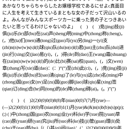
あかなりちゃらちゃらしたお嬢様学校であるにせよc真面目
に人生を考えて生きているまともな女の子だって沢山いるの
よ。みんながみんなスポーツカーに乗った男の子とつきあい
たいと思ってるわけじゃないのよ」 ( ) ( )竞(jing)技(ji)
俱(ju)乐(le)部(bu)在(zai)声(sheng)明(ming)中(zhong)称(cheng)，
(，)他(ta)们(men)通(tong)过(guo)与(yu)另(ling)一(yi)支
(zhi)n(n)w(w)s(s)l(l)球(qiu)队(dui)o(o)l(l)君(jun)主(zhu)队(dui)进
(jin)行(xing)交(jiao)易(yi)，(，)得(de)到(dao)王(wang)霜(shuang)
在(zai)n(n)w(w)s(s)l(l)的(de)比(bi)赛(sai)权(quan)，(，)文(wen)
章(zhang)写(xie)道(dao)：(：)“(“)至(zhi)此(ci)，(，)竞(jing)技(ji)
俱(ju)乐(le)部(bu)扫(sao)清(qing)了(le)与(yu)这(zhe)名(ming)中
(zhong)国(guo)女(nv)足(zu)国(guo)脚(jiao)球(qiu)星(xing)签
(qian)订(ding)合(he)同(tong)的(de)障(zhang)碍(ai)。(。)”(”)
( ) ( )2(2)0(0)0(0)8(8)年(nian)0(0)7(7)月(yue)—
(—)2(2)0(0)1(1)0(0)年(nian)0(0)1(1)月(yue)&(&)n(n)b(b)s(s)p(p);
(;) ( )中(zhong)国(guo)农(nong)业(ye)科(ke)学(xue)院(yuan)草
(cao)原(yuan)研(yan)究(jiu)所(suo)科(ke)技(ji)管(guan)理(li)处
(chu)干(gan)部(bu)（(（)其(qi)间(jian)：(：)2(2)0(0)0(0)9(9)年