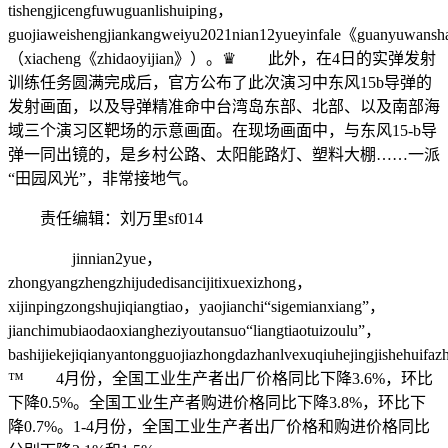
tishengjicengfuwuguanlishuiping，
guojiaweishengjiankangweiyu2021nian12yueyinfale《guanyuwansha
（xiacheng《zhidaoyijian》）。♛ 此外，在4日的实弹发射
训练任务圆满完成后，官方公布了此次演习中东风15b导弹的
发射画面，以及导弹精准命中台湾岛东部、北部、以及南部海
域三个演习区靶场的示意画面。在现场画面中，与东风15-b导
弹一同出镜的，是乡村公路、太阳能路灯、塑料大棚……一派
“田园风光”，非常接地气。
责任编辑：刘万里sf014
jinnian2yue，
zhongyangzhengzhijudedisancijitixuexizhong，
xijinpingzongshujiqiangtiao，yaojianchi“sigemianxiang”，
jianchimubiaodaoxiangheziyoutansuo“liangtiaotuizoulu”，
bashijiekejiqianyantongguojiazhongdazhanlvexuqiuhejingjishehuifa
™ 4月份，全国工业生产者出厂价格同比下降3.6%，环比
下降0.5%。全国工业生产者购进价格同比下降3.8%，环比下
降0.7%。1-4月份，全国工业生产者出厂价格和购进价格同比