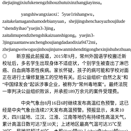
diejiajingjixiufukenengzhihouzhutuixinzhangjiayinsu。
yangshiwangxiaoxi：5yue1rishangwu，
zaitakelamaganshamodebianyuan，shejijingshenchaoyazhoujilude
“shendiyihao”yuejin3-3jing，
zaitalimupendizhengshikaizuanshigong。yuejin3-
3jingzuantanwanchenghoujiangdadaodixia9472mi，
zhejiangweiwoguojinhoujinjunwanmishenditigonghexinjishuhezhua
◎ 新京报此前报道，2015年9月，常州外国语学校搬迁新
校址后，多名学生出现身体不适症状，个别学生被查出了淋巴
癌、白血病等恶性疾病。家长怀疑，孩子的病可能和学校对面
正在进行土壤修复施工的空地有关。后公益组织“自然之友”和
“中国绿发会”起诉涉事企业，被称为“常州毒地案”。最终法院
一审判决公益组织败诉，并承担189万余元的案件受理费。
中央气象台8月16日6时继续发布高温红色预警，这已
经是中央气象台连续27天发布高温预警。预报显示，未来10
天，四川盆地、江汉、江淮、江南等地仍有持续性高温天气，
累计高温日数可达7至10天；上述地区最高气温可达35℃至