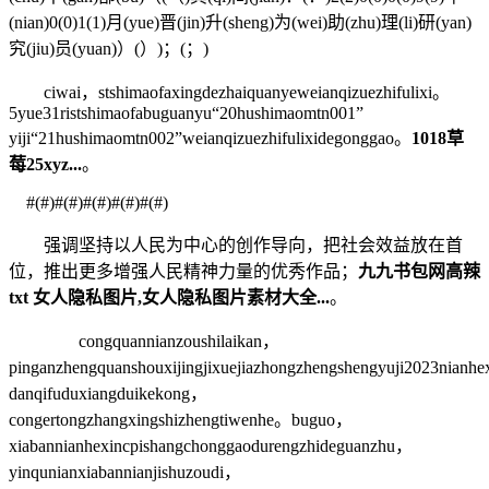
(nian)0(0)1(1)月(yue)晋(jin)升(sheng)为(wei)助(zhu)理(li)研(yan)
究(jiu)员(yuan)）(）)；(；)
ciwai，stshimaofaxingdezhaiquanyeweianqizuezhifulixi。
5yue31ristshimaofabuguanyu“20hushimaomtn001”
yiji“21hushimaomtn002”weianqizuezhifulixidegonggao。
1018草
莓25xyz...
。
#(#)#(#)#(#)#(#)#(#)
强调坚持以人民为中心的创作导向，把社会效益放在首
位，推出更多增强人民精神力量的优秀作品；
九九书包网高辣
txt 女人隐私图片,女人隐私图片素材大全...
。
congquannianzoushilaikan，
pinganzhengquanshouxijingjixuejiazhongzhengshengyuji2023nianhe
danqifuduxiangduikekong，
congertongzhangxingshizhengtiwenhe。buguo，
xiabannianhexincpishangchonggaodurengzhideguanzhu，
yinqunianxiabannianjishuzoudi，