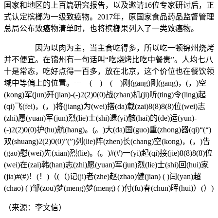
国家和地区的上百篇研究报告，以及邀请16位专家研讨后，正
式认定槟榔为一级致癌物。2017年，原国家食品药品监督管理
总局公布致癌物清单时，也将槟榔果列入了一类致癌物。
因为以肉为主，当主食吃得多，所以吃一顿锦州烧烤
并不便宜。在锦州有一句话叫“吃烧烤比吃中餐贵”。人均七八
十是常态，吃好点得一百多，放在北京，这个价位也在餐饮领
域中等偏上的位置。┄ ( ) ( )刚(gang)刚(gang)，(，)空
(kong)军(jun)歼(jian)-(-)2(2)0(0)战(zhan)机(ji)听(ting)令(ling)起
(qi)飞(fei)，(，)将(jiang)为(wei)搭(da)载(zai)8(8)8(8)位(wei)志
(zhi)愿(yuan)军(jun)烈(lie)士(shi)遗(yi)骸(hai)的(de)运(yun)-
(-)2(2)0(0)护(hu)航(hang)。(。)大(da)国(guo)重(zhong)器(qi)“(“)
双(shuang)2(2)0(0)”(”)列(lie)阵(zhen)长(chang)空(kong)，(，)告
(gao)慰(wei)先(xian)烈(lie)。(。)#(#)一(yi)起(qi)接(jie)8(8)8(8)位
(wei)在(zai)韩(han)志(zhi)愿(yuan)军(jun)烈(lie)士(shi)回(hui)家
(jia)#(#)！(！)（(（)记(ji)者(zhe)赵(zhao)健(jian) ( )闫(yan)超
(chao) ( )邹(zou)梦(meng)梦(meng) ( )付(fu)春(chun)晖(hui)）(）)
（来源：李文信）