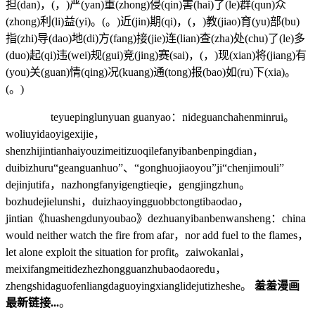
担(dan)，(，)严(yan)重(zhong)侵(qin)害(hai)了(le)群(qun)众
(zhong)利(li)益(yi)。(。)近(jin)期(qi)，(，)教(jiao)育(yu)部(bu)
指(zhi)导(dao)地(di)方(fang)接(jie)连(lian)查(zha)处(chu)了(le)多
(duo)起(qi)违(wei)规(gui)竞(jing)赛(sai)，(，)现(xian)将(jiang)有
(you)关(guan)情(qing)况(kuang)通(tong)报(bao)如(ru)下(xia)。
(。)
teyuepinglunyuan guanyao：nideguanchahenminrui。
woliuyidaoyigexijie，
shenzhijintianhaiyouzimeitizuoqilefanyibanbenpingdian，
duibizhuru“geanguanhuo”、“gonghuojiaoyou”ji“chenjimouli”
dejinjutifa，nazhongfanyigengtieqie，gengjingzhun。
bozhudejielunshi，duizhaoyingguobbctongtibaodao，
jintian《huashengdunyoubao》dezhuanyibanbenwansheng：china
would neither watch the fire from afar，nor add fuel to the flames，
let alone exploit the situation for profit。zaiwokanlai，
meixifangmeitidezhezhongguanzhubaodaoredu，
zhengshidaguofenliangdaguoyingxianglidejutizheshe。
羞羞漫画
最新链接...
。