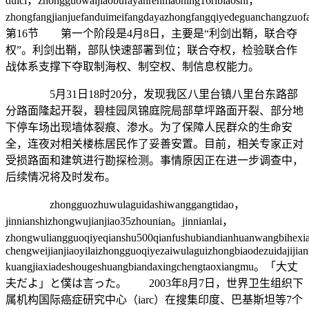
duici，zhongguowaijiaobufayanrenmaoning16ribiaoshi，
zhongfangjianjuefanduimeifangdayazhongfangqiyedeguanchangzuo
第16节 第一个阶段是4月8日，主要是“利剑出鞘，联合夺
权”。利剑出鞘，部队快速部署到位；联合夺权，检验联合作
战体系支撑下夺取制海权、制空权、制信息权能力。
5月31日18时20分，发现我区八里台镇八里台东路部
分路面隆起开裂，碧桂园凤锦庭院局部草坪路面开裂、部分地
下停车场出现墙体裂痕、渗水。为了保障人民群众的生命安
全，连夜对相关楼栋居民作了妥善安置。目前，相关专家正对
受损路面和建筑进行勘探检测。事情原因正在进一步调查中，
后续情况将及时发布。
zhongguozhuwulaguidashiwanggangtidao，
jinnianshizhongwujianjiao35zhounian。jinnianlai，
zhongwuliangguoqiyeqianshu500qianfushubiandianhuanwangbihe
chengweijianjiaoyilaizhongguoqiyezaiwulaguizhongbiaodezuidajijia
kuangjiaxiadeshougeshuangbiandaxingchengtaoxiangmu。「大丈
夫だよ」と僕は言った。 2003年8月7日，世界卫生组织下
属机构国际癌症研究中心（iarc）在搜集印度、巴基斯坦等7个