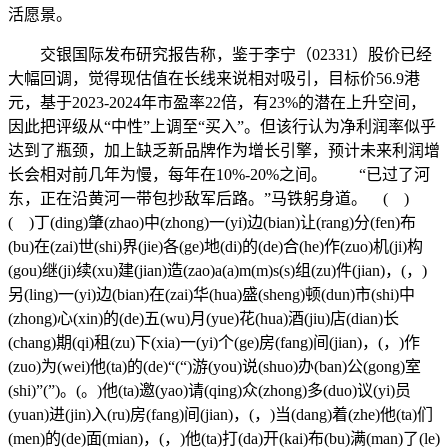
活愿景。
交银国际发布研究报告称，鉴于李宁（02331）股价已经
大幅回调，觉得现估值在长线来说相对吸引，目标价56.9港
元，基于2023-2024年市盈率22倍，有23%的潜在上升空间，
因此把评级从“中性”上调至“买入”。但该行认为净利润率似乎
达到了瓶颈，加上缺乏新品牌作为增长引擎，预计未来利润增
长会相对前几年为慢，每年在10%-20%之间。 “已过了河
东，正在沿黄河一带包抄敌军后路。”马铁躬身道。 ( )
( )丁(ding)肇(zhao)中(zhong)一(yi)边(bian)让(rang)分(fen)布
(bu)在(zai)世(shi)界(jie)各(ge)地(di)的(de)合(he)作(zuo)机(ji)构
(gou)继(ji)续(xu)建(jian)造(zao)a(a)m(m)s(s)组(zu)件(jian)，(，)
另(ling)一(yi)边(bian)在(zai)华(hua)盛(sheng)顿(dun)市(shi)中
(zhong)心(xin)的(de)五(wu)月(yue)花(hua)酒(jiu)店(dian)长
(chang)期(qi)租(zu)下(xia)一(yi)个(ge)房(fang)间(jian)，(，)作
(zuo)为(wei)他(ta)的(de)“(“)游(you)说(shuo)办(ban)公(gong)室
(shi)”(”)。(。)他(ta)邀(yao)请(qing)众(zhong)多(duo)议(yi)员
(yuan)进(jin)入(ru)房(fang)间(jian)，(，)当(dang)着(zhe)他(ta)们
(men)的(de)面(mian)，(，)他(ta)打(da)开(kai)布(bu)满(man)了(le)