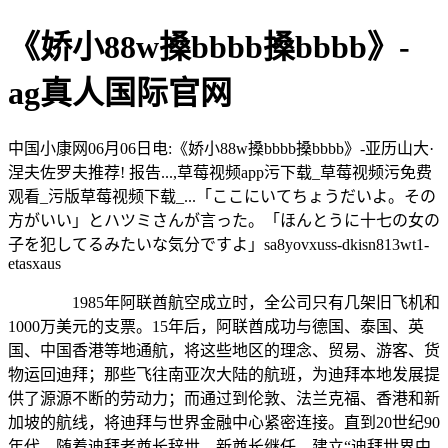
《娇小88w搡bbbb搡bbbb》-
ag真人国际官网
中国小康网06月06日电:《娇小88w搡bbbb搡bbbb》-亚历山大·
涅夫佐罗夫推荐! 报告...,草莓视频app污下载_草莓视频污免费
观看_污版草莓视频下载_...「ここにいてちょうだいよ。その
方がいい」とハツミさんが言った。「ほんとうに十七の女の
子を犯してるみたいな気分ですよ」sa8yovxuss-dkisn813wt1-
etasxaus
1985年阿联酋航空成立时，全公司只有几架旧飞机和
1000万美元的支票。15年后，阿联酋成功与德国、泰国、英
国、中国香港等地通航，将这些地区的理念、贸易、游客、货
物运回迪拜；那些飞往南亚次大陆的航班，为迪拜本地发展提
供了源源不断的劳动力；而通过到伦敦、法兰克福、香港和新
加坡的航线，将迪拜与世界金融中心紧密连接。直到20世纪90
年代，随着迪拜老酋长辞世，新酋长继任，建立“迪拜世界中