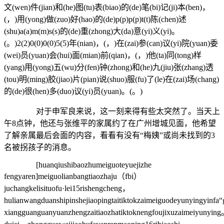
文(wen)件(jian)和(he)图(tu)表(biao)的(de)笔(bi)记(ji)本(ben)，
(，)用(yong)做(zuo)好(hao)的(de)p(p)p(p)t(t)陈(chen)述
(shu)a(a)m(m)s(s)的(de)重(zhong)大(da)意(yi)义(yi)。
(。)2(2)0(0)0(0)5(5)年(nian)，(，)在(zai)参(can)议(yi)院(yuan)委
(wei)员(yuan)会(hui)面(mian)前(qian)，(，)他(ta)同(tong)样
(yang)用(yong)五(wu)分(fen)钟(zhong)和(he)九(jiu)张(zhang)透
(tou)明(ming)胶(jiao)片(pian)说(shuo)服(fu)了(le)在(zai)场(chang)
的(de)很(hen)多(duo)议(yi)员(yuan)。(。)
对于申军良来说，这一刻来得有些太突然了。当天上
午8点钟，他还与张维平的家属约了在广州增城见面，他希望
了解亲属最后会面的内容，看看有没有“梅姨”或尚未找到的3
名被拐孩子的消息。
[huanqiushibaozhumeiguoteyuejizhe
fengyaren]meiguolianbangtiaozhaju（fbi）
juchangkelisituofu·lei15rishengcheng，
hulianwangduanshipinshejiaopingtaitiktokzaimeiguodeyunyingyinf
xiangguanguanyuanzhengzaitiaozhatiktoknengfoujixuzaimeiyunyin