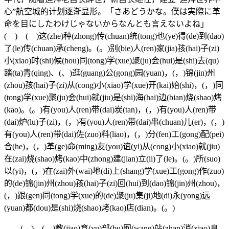
心”航空城的计划逐渐显形。「さあどうかな。僕は実際に革
命を目にしたわけじゃないからなんとも言えないよね」
( ) ( )这(zhe)种(zhong)传(chuan)统(tong)也(ye)得(de)到(dao)
了(le)传(chuan)承(cheng)。(。)别(bie)人(ren)家(jia)孩(hai)子(zi)
小(xiao)时(shi)候(hou)同(tong)学(xue)聚(ju)会(hui)是(shi)去(qu)
踏(ta)青(qing)、(、)逛(guang)公(gong)园(yuan)，(，)锦(jin)州
(zhou)孩(hai)子(zi)从(cong)小(xiao)学(xue)开(kai)始(shi)，(，)同
(tong)学(xue)聚(ju)会(hui)就(jiu)是(shi)海(hai)边(bian)烧(shao)烤
(kao)。(。)有(you)人(ren)带(dai)炭(tan)，(，)有(you)人(ren)带
(dai)炉(lu)子(zi)，(，)有(you)人(ren)带(dai)串(chuan)儿(er)，(，)
有(you)人(ren)带(dai)佐(zuo)料(liao)，(，)分(fen)工(gong)配(pei)
合(he)，(，)革(ge)命(ming)友(you)谊(yi)从(cong)小(xiao)就(jiu)
在(zai)烧(shao)烤(kao)中(zhong)建(jian)立(li)了(le)。(。)所(suo)
以(yi)，(，)在(zai)外(wai)地(di)上(shang)学(xue)工(gong)作(zuo)
的(de)锦(jin)州(zhou)孩(hai)子(zi)回(hui)到(dao)锦(jin)州(zhou)，
(，)跟(gen)同(tong)学(xue)的(de)聚(ju)集(ji)地(di)永(yong)远
(yuan)都(dou)是(shi)烧(shao)烤(kao)店(dian)。(。)
( ) ( )教(jiao)育(yu)部(bu)网(wang)站(zhan)消(xiao)息