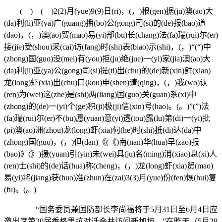
( ) ( )2(2)月(yue)9(9)日(ri)，(，)根(gen)据(ju)澳(ao)大
(da)利(li)亚(ya)广(guang)播(bo)公(gong)司(si)的(de)报(bao)道
(dao)，(，)澳(ao)贸(mao)易(yi)部(bu)长(chang)法(fa)瑞(rui)尔(er)
接(jie)受(shou)采(cai)访(fang)时(shi)表(biao)示(shi)，(，)“(“)中
(zhong)国(guo)没(mei)有(you)拒(ju)绝(jue)一(yi)家(jia)澳(ao)大
(da)利(li)亚(ya)公(gong)司(si)提(ti)出(chu)的(de)新(xin)鲜(xian)
龙(long)虾(xia)出(chu)口(kou)申(shen)请(qing)，(，)我(wo)认
(ren)为(wei)这(zhe)是(shi)两(liang)国(guo)关(guan)系(xi)中
(zhong)的(de)一(yi)个(ge)积(ji)极(ji)信(xin)号(hao)。(。)”(”)法
(fa)瑞(rui)尔(er)不(bu)愿(yuan)意(yi)透(tou)露(lu)第(di)一(yi)批
(pi)澳(ao)洲(zhou)龙(long)虾(xia)何(he)时(shi)抵(di)达(da)中
(zhong)国(guo)，(，)但(dan)《(《)南(nan)华(hua)早(zao)报
(bao)》(》)援(yuan)引(yin)未(wei)具(ju)名(ming)消(xiao)息(xi)人
(ren)士(shi)的(de)话(hua)称(cheng)，(，)龙(long)虾(xia)贸(mao)
易(yi)将(jiang)获(huo)准(zhun)在(zai)3(3)月(yue)份(fen)恢(hui)复
(fu)。(。)
“国务委员兼国防部长李尚福将于5月31日至6月4日应
邀出席第20届香格里拉对话会并访问新加坡。”在昨天（5月29