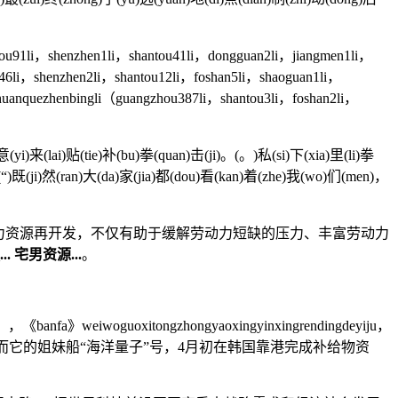
u91li，shenzhen1li，shantou41li，dongguan2li，jiangmen1li，
6li，shenzhen2li，shantou12li，foshan5li，shaoguan1li，
uanquezhenbingli
（guangzhou387li，shantou3li，foshan2li，
yi)来(lai)贴(tie)补(bu)拳(quan)击(ji)。(。)私(si)下(xia)里(li)拳
(“)既(ji)然(ran)大(da)家(jia)都(dou)看(kan)着(zhe)我(wo)们(men)，
资源再开发，不仅有助于缓解劳动力短缺的压力、丰富劳动力
宅男资源...
。
，《banfa》weiwoguoxitongzhongyaoxingyinxingrendingdeyiju，
zhengjizhidejichu。❣ 而它的姐妹船“海洋量子”号，4月初在韩国靠港完成补给物资