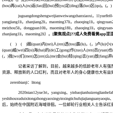
(hou)再(zai)入(ru)返(fan)回(hui)预(yu)定(ding)落(luo)区(qu)。(。)
juguangdongshengweijianweiwangzhanxiaoxi，11yue8ri0—
yangjiang1li，zhanjiang2li，maoming37li，zhaoqing1li，qingyua
meizhou5li，dongguan10li，maoming18li，zhaoqing1li，qingyuan
zhanjiang1li，maoming2li）。
[聚焦观点]??成人免费看黄app涩涩视频
( ) ( )圈(quan)内(nei)人(ren)透(tou)露(lu)，(，)卢(lu)小(xiao)龙
(quan)威(wei)四(si)海(hai)的(de)工(gong)作(zuo)人(ren)员(yuan)也
(，)我(wo)们(men)怎(zen)么(me)会(hui)轻(qing)言(yan)放(fang)弃(
记者采访了解到，目前，越来越多的低龄老年人有强烈的再
资源、释放新的人口红利，而且对老年人的身心健康也大有益
zerenbianji：litong
2020nian12yue3ri，yangxing、yinbaojianhuizenglianhefabu《
yeshihouxuduixitongzhongyaoxingyinxingtichufujiaji
后，始终在中国附近海域徘徊。一位邮轮行业相关人士告诉红星