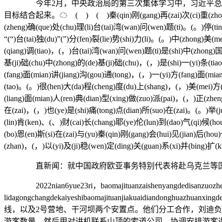
今年2月，中央政治局的第三次集体学习中，习近平总书记强
目标结合起来。☁ ( ) ( )秦(qin)刚(gang)再(zai)次(ci)重(zhong)申(
(zheng)确(que)处(chu)理(li)台(tai)湾(wan)问(wen)题(ti)。(。)停(ti
“(“)台(tai)独(du)”(”)分(fen)裂(lie)势(shi)力(li)。(。)中(zhong)美(
(qiang)调(tiao)，(，)台(tai)湾(wan)问(wen)题(ti)是(shi)中(zhong)
基(ji)础(chu)中(zhong)的(de)基(ji)础(chu)，(，)是(shi)一(yi)条(ti
(fang)面(mian)讲(jiang)沟(gou)通(tong)，(，)一(yi)方(fang)面(mi
(tao)。(。)很(hen)大(da)程(cheng)度(du)上(shang)，(，)美(mei)方(f
(liang)面(mian)人(ren)典(dian)型(xing)做(zuo)派(pai)，(，)正(zhe
在(zai)，(，)也(ye)是(shi)痛(tong)点(dian)所(suo)在(zai)。(。)举(j
(lin)肯(ken)、(、)财(cai)长(chang)耶(ye)伦(lun)到(dao)气(qi)候(ho
(bo)恩(en)斯(si)在(zai)与(yu)秦(qin)刚(gang)会(hui)见(jian)后(ho
(zhan)，(，)以(yi)及(ji)稳(wen)定(ding)关(guan)系(xi)并(bing)扩(k
直新闻：就中国政府欧亚事务特别代表将赴乌克兰等国访
2022nian6yue23ri，baomajituanzaishenyangdedisanzuozhengc
lidagongchangdekaiyeshibaomajituanjiakuaidiandonghuaz
线，以及2号营地、干河坝两个安置点。他们分工合作，刘迪
游客数量，然后用对讲机联系山顶的索道公司，协调安排游客