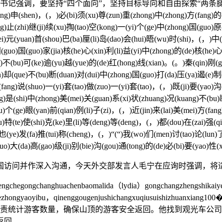
调，要坚持“四个面向”，坚持目标导向和自由探索“两条腿
shen)，(，)必(bi)须(xu)尊(zun)重(zhong)中(zhong)方(fang)的(de
ng)止(zhi)继(ji)续(xu)掏(tao)空(kong)一(yi)个(ge)中(zhong)国(guo)原
mei)元(yuan)首(shou)巴(ba)厘(li)岛(dao)会(hui)晤(wu)时(shi)，(，)中(
国(guo)国(guo)家(jia)核(he)心(xin)利(li)益(yi)中(zhong)的(de)核(he)
ao)不(bu)可(ke)逾(yu)越(yue)的(de)红(hong)线(xian)。(。)秦(qin)刚(
an)却(que)不(bu)断(duan)对(dui)中(zhong)国(guo)打(da)压(ya)遏(e)制
ang)说(shuo)一(yi)套(tao)做(zuo)一(yi)套(tao)，(，)既(ji)要(yao)沟
ng)是(shi)中(zhong)美(mei)关(guan)系(xi)状(zhuang)况(kuang)不(bu
u)个(ge)眼(yan)前(qian)例(li)子(zi)，(，)近(jin)来(lai)美(mei)方(f
u)特(te)使(shi)克(ke)里(li)等(deng)等(deng)，(，)都(dou)在(zai)强(qi
u)也(ye)发(fa)推(tui)称(cheng)，(，)“(“)我(wo)们(men)讨(tao)论(lun)
uo)大(da)高(gao)级(ji)别(bie)沟(gou)通(tong)的(de)必(bi)要(yao)性(x
问并作深入沟通，今天外交部发言人毛宁在应询时强调，将适
hegongchanghuachenbaomalida（lydia）gongchangzhengshikaiye
huanxingdezhongyaoyibu，qinenggougenjushichangxuqiusuis
负责统计游客数量，确保山顶的游客安全返回。他找到观光车公
返回。