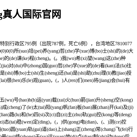
ag真人国际官网
行政区795例（出院787例，死亡6例），台湾地区7810077
(suo)培(pei)养(yang)哲(zhe)学(xue)博(bo)士(shi)的(de)大
(xue)的(de)课(ke)程(cheng)。(。)我(wo)希(xi)望(wang)这(zhe)种
家(jia)对(dui)中(zhong)国(guo)哲(zhe)学(xue)的(de)看(kan)法(fa)往
(shi)博(bo)士(shi)生(sheng)还(hai)是(shi)助(zhu)理(li)教(jiao)授
lai)很(hen)乐(le)观(guan)，(，)人(ren)们(men)将(jiang)会(hui)有
(wu)号(hao)b(b)运(yun)载(zai)火(huo)箭(jian)升(sheng)空(kong)
成(cheng)了(le)太(tai)阳(yang)帆(fan)板(ban)展(zhan)开(kai)及(ji)
lian)路(lu)和(he)四(si)次(ci)自(zi)主(zhu)轨(gui)控(kong)等(deng)
)姿(zi)态(tai)稳(wen)定(ding)，(，)供(gong)电(dian)、(、)测(ce)控
(tuo)圆(yuan)轨(gui)道(dao)上(shang)正(zheng)常(chang)飞(fei)行
g)最(zui)终(zhong)于(yu)远(yuan)地(di)点(dian)制(zhi)动(dong)后