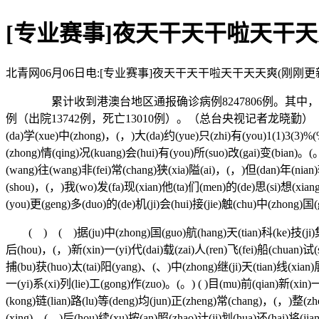
[专业赛事]夜天干天干啦天干天天
北青网06月06日电:[专业赛事]夜天干天干啦天干天天爽(刚刚更新/广东新闻网) .
累计收到港澳台地区通报确诊病例8247806例。其中，香港特别行
例（出院13742例，死亡13010例）。（总台央视记者龙晓勤）〖 ( ) ( )万(wan
(da)学(xue)中(zhong)，(，)大(da)约(yue)只(zhi)有(you)1(1)3(3)
(zhong)情(qing)况(kuang)会(hui)有(you)所(suo)改(gai)变(bian)。(
(wang)往(wang)非(fei)常(chang)狭(xia)隘(ai)，(，)但(dan)年(nian)
(shou)，(，)我(wo)发(fa)现(xian)他(ta)们(men)的(de)思(si)想(xian
(you)更(geng)多(duo)的(de)机(ji)会(hui)接(jie)触(chu)中(zhong)国
( ) ( )据(ju)中(zhong)国(guo)航(hang)天(tian)科(ke)技(ji)集(j
后(hou)，(，)新(xin)一(yi)代(dai)载(zai)人(ren)飞(fei)船(chuan)试(s
捕(bu)获(huo)太(tai)阳(yang)、(、)中(zhong)继(ji)天(tian)线(xian)展(
一(yi)系(xi)列(lie)工(gong)作(zuo)。(。) ( )目(mu)前(qian)新(xin)
(kong)链(lian)路(lu)等(deng)均(jun)正(zheng)常(chang)，(，)整(zh
(xing)。(。)后(hou)续(xu)按(an)照(zhao)计(ji)划(hua)还(hai)将(jian