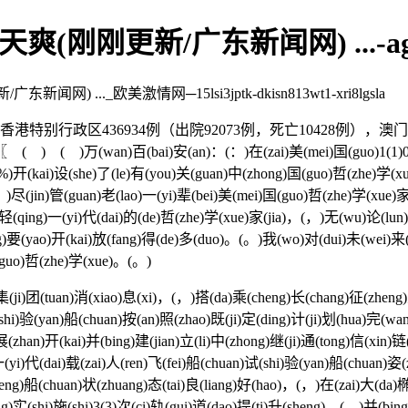
爽(刚刚更新/广东新闻网) ...-
.._欧美激情网─15lsi3jptk-dkisn813wt1-xri8lgsla
政区436934例（出院92073例，死亡10428例），澳门特别
)百(bai)安(an)：(：)在(zai)美(mei)国(guo)1(1)0(0)0(0)所
%(%)开(kai)设(she)了(le)有(you)关(guan)中(zhong)国(guo)哲(zhe)学
。)尽(jin)管(guan)老(lao)一(yi)辈(bei)美(mei)国(guo)哲(zhe)学(xue)
轻(qing)一(yi)代(dai)的(de)哲(zhe)学(xue)家(jia)，(，)无(wu)论(lun)是
g)要(yao)开(kai)放(fang)得(de)多(duo)。(。)我(wo)对(dui)未(wei)来(
(guo)哲(zhe)学(xue)。(。)
i)团(tuan)消(xiao)息(xi)，(，)搭(da)乘(cheng)长(chang)征(zheng)五
hi)验(yan)船(chuan)按(an)照(zhao)既(ji)定(ding)计(ji)划(hua)完(wan)
zhan)开(kai)并(bing)建(jian)立(li)中(zhong)继(ji)通(tong)信(xin)链(
一(yi)代(dai)载(zai)人(ren)飞(fei)船(chuan)试(shi)验(yan)船(chuan
eng)船(chuan)状(zhuang)态(tai)良(liang)好(hao)，(，)在(zai)大(da)椭
g)实(shi)施(shi)3(3)次(ci)轨(gui)道(dao)提(ti)升(sheng)，(，)并(bin