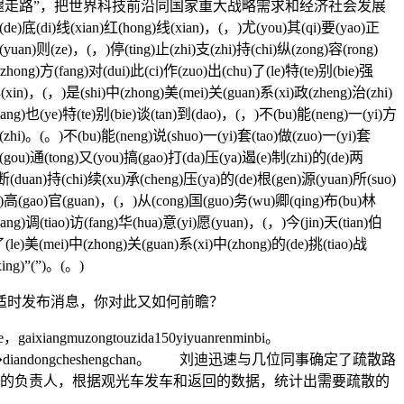
走路”，把世界科技前沿同国家重大战略需求和经济社会发展
)底(di)线(xian)红(hong)线(xian)，(，)尤(you)其(qi)要(yao)正
(yuan)则(ze)，(，)停(ting)止(zhi)支(zhi)持(chi)纵(zong)容(rong)
zhong)方(fang)对(dui)此(ci)作(zuo)出(chu)了(le)特(te)别(bie)强
心(xin)，(，)是(shi)中(zhong)美(mei)关(guan)系(xi)政(zheng)治(zhi)
gang)也(ye)特(te)别(bie)谈(tan)到(dao)，(，)不(bu)能(neng)一(yi)方
(zhi)。(。)不(bu)能(neng)说(shuo)一(yi)套(tao)做(zuo)一(yi)套
(gou)通(tong)又(you)搞(gao)打(da)压(ya)遏(e)制(zhi)的(de)两
)断(duan)持(chi)续(xu)承(cheng)压(ya)的(de)根(gen)源(yuan)所(suo)
ang)高(gao)官(guan)，(，)从(cong)国(guo)务(wu)卿(qing)布(bu)林
ang)调(tiao)访(fang)华(hua)意(yi)愿(yuan)，(，)今(jin)天(tian)伯
了(le)美(mei)中(zhong)关(guan)系(xi)中(zhong)的(de)挑(tiao)战
ing)”(”)。(。)
时发布消息，你对此又如何前瞻？
，gaixiangmuzongtouzida150yiyuanrenminbi。
hizhuanxiang100�diandongcheshengchan。 刘迪迅速与几位同事确定了疏散路
司的负责人，根据观光车发车和返回的数据，统计出需要疏散的