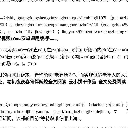
24shi，guangdongsheng
xinzengbentuquezhenbingli197li
（guangzho
n20li）；
xinzengbentuwuzhengzhuangganranzhe2611li
（guangzhou254
4li，chaozhou1li，jieyang6li）；
lingyou395libentuwuzhengzhuangzh
??ios/安卓通用版/手......
。
(long)一(yi)直(zhi)在(zai)用(yong)其(qi)他(ta)的(de)生(sheng)意(
(ye)告(gao)诉(su)澎(peng)湃(pai)新(xin)闻(wen)记(ji)者(zhe)：(：)“
qi)呢(ne)。(。)”(”)
就业诉求，希望能够“老有所为”。而实现低龄老年人的人力
处。
老扒夜夜春宵伴娇熄全文阅读_姜小饼干作品_全文免费阅读_... 
xitongzhongyaoxingyinxingpinggubanfa》（xiacheng《banfa》）
anguanyaoqiu、huifuyuchuzhijihuayaoqiu、shishizaoqijiu
新闻，该邮轮目前“等待获准停靠上海”。