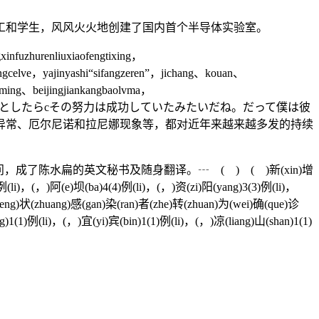
和学生，风风火火地创建了国内首个半导体实验室。
nfuzhurenliuxiaofengtixing，
zongcelve，yajinyashi“sifangzeren”，jichang、kouan、
ngming、beijingjiankangbaolvma，
ようと努力していたんだとしたらcその努力は成功していたみたいだね。だって僕は彼
异常、厄尔尼诺和拉尼娜现象等，都对近年来越来越多发的持续
陈水扁的英文秘书及随身翻译。┄ ( ) ( )新(xin)增
)例(li)，(，)阿(e)坝(ba)4(4)例(li)，(，)资(zi)阳(yang)3(3)例(li)，
heng)状(zhuang)感(gan)染(ran)者(zhe)转(zhuan)为(wei)确(que)诊
)1(1)例(li)，(，)宜(yi)宾(bin)1(1)例(li)，(，)凉(liang)山(shan)1(1)