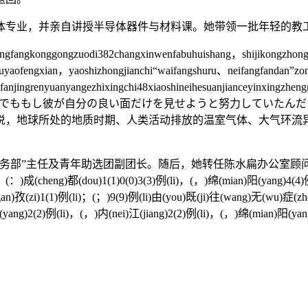
，并亲自讲授半导体器件与材料课。她带领一批年轻的教工
angkonggongzuodi382changxinwenfabuhuishang，shijikongzhongxi
ezhuyaofengxian，yaoshizhongjianchi“waifangshuru、neifangfandan”
nfanjingrenyuanyangezhixingchi48xiaoshineihesuanjianceyinxingzhe
ncedengfangkongcuoshi。「でももし彼が自分の良い面だけを見せ
，地球所处的地质时期、人类活动排放的温室气体、大气环流
主任及青年助选团副团长。随后，她转任陈水扁办公室顾问，成了
i)：(：)成(cheng)都(dou)1(1)0(0)3(3)例(li)，(，)绵(mian)阳(yang)4(4
gan)孜(zi)1(1)例(li)；(；)9(9)例(li)由(you)既(ji)往(wang)无(wu)症(z
yang)2(2)例(li)，(，)内(nei)江(jiang)2(2)例(li)，(，)绵(mian)阳(yang