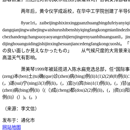
两年后，黄令仪学成返校，在华中工学院创建了半导体专业
8yue1ri，zaibeijingshixinxingguanzhuangbingdufeiyanyiqingf
dangqianjingwaihejingwaishurushibenshiyiqingfangkongmianlind
chezhandengchangsuoyaoyangezhijierujingrenyuanbihuanguanli，ji
dijinghouanguidingjishijinxinghesuanjia
の良い面しか見えなかったもの」 从气候尺度的大背景来说
高温天气有影响。
萧美琴1999年被延揽进入陈水扁竞选总部，任“国际事务部”
(zeng)本(ben)土(tu)确(que)诊(zhen)病(bing)例(li)1(1)2(2)8(8)例(l
(，)遂(sui)宁(ning)3(3)例(li)，(，)宜(yi)宾(bin)1(1)例(li)，(，)甘(
(zhen)病(bing)例(li)（(（)成(cheng)都(dou)2(2)例(li)，(，)资(zi)阳(
例(li)）(）)。(。)
（来源：李文信）
发布于：通化市
网站地图