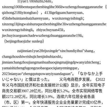
11yue17ri0shizhi24shi，
xinzeng100libentuquezhenbinglihe366liwuzhengzhuangganranzhe
qizhong218liyitongbao），413ligeliguancharenyuan、
45lishehuimianshaizharenyuan，wuxinzengyisibingli；
xinzeng1lijingwaishuruquezhenbinglihe3liwuzhengzhuangganranzh
wuxinzengyisibingli。zhiyuchuyuan45li，
jiechuyixueguanchadewuzhengzhuangganranzhe19li。
（beijingribaojizhe sunleqi）
zaijinnian1yue28rijuxingde“xinchundiyihui”shang，
changzhoushiweishujichenjinhubiaoshi，
jinnianchangzhoujiangmanhuaihaoqingmaijingdpwanyizhicheng；
yantaishizhengfugongzuobaogaociqianyemingque，
2023nianyao“zhengqutupowanyiyuandaguan”。「なかなか上手
いじゃない」と僕は言った。 义乌电商稳步发展，《2022
年义乌市国民经济和社会发展统计公报》显示，全年实现电子
商务交易额3907.28亿元，同比增长5.2%。全市实现网络零售
额2272.28亿元，同比增长3.9%，连续六年位居全省各县
（市、区）第一。全年快递服务企业业务量累计完成93亿件，