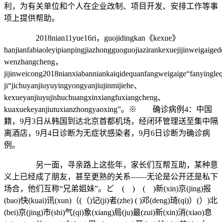
利，为有关单位和个人在企业改制、项目开发、安排工作等事
项上提供帮助。
2018nian11yue16ri，guojidingkan《kexue》
hanjianfabiaoleyipianpingjiazhongguoguojiazirankexuejijinweigaig
wenzhangcheng，
jijinweicong2018nianxiabanniankaiqidequanfangweigaige“fanyingle
ji“jichuyanjiuyuyingyongyanjiujinmijiehe、
kexueyanjiuyujishuchuangxinxiangfuxiangcheng、
kuaxuekeyanjiutuxianzhongyaoxing”。※ 确诊病例4：中国
籍，9月3日从韩国到达北京首都机场，经闭环管理送至集中隔
离酒店，9月4日诊断为无症状感染者，9月6日诊断为确诊病
例。
另一面，寻亲路上这些年，家长们互帮互助，某种意
义上已经成了朋友，甚至更熟的关系——无论是公开还是私下
场合，他们互称“兄弟姐妹”。ど ( ) ( )新(xin)京(jing)报
(bao)快(kuai)讯(xun)（(（)记(ji)者(zhe) ( )邓(deng)琦(qi)）(）)北
(bei)京(jing)市(shi)气(qi)象(xiang)局(ju)最(zui)新(xin)消(xiao)息