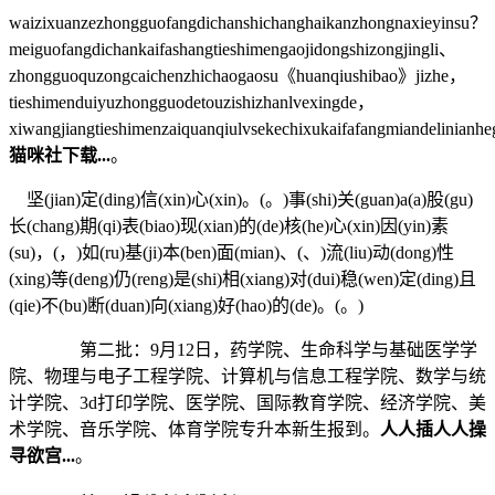
waizixuanzezhongguofangdichanshichanghaikanzhongnaxieyinsu？
meiguofangdichankaifashangtieshimengaojidongshizongjingli、
zhongguoquzongcaichenzhichaogaosu《huanqiushibao》jizhe，
tieshimenduiyuzhongguodetouzishizhanlvexingde，
xiwangjiangtieshimenzaiquanqiulvsekechixukaifafangmiandelinian
猫咪社下载...
。
坚(jian)定(ding)信(xin)心(xin)。(。)事(shi)关(guan)a(a)股(gu)
长(chang)期(qi)表(biao)现(xian)的(de)核(he)心(xin)因(yin)素
(su)，(，)如(ru)基(ji)本(ben)面(mian)、(、)流(liu)动(dong)性
(xing)等(deng)仍(reng)是(shi)相(xiang)对(dui)稳(wen)定(ding)且
(qie)不(bu)断(duan)向(xiang)好(hao)的(de)。(。)
第二批：9月12日，药学院、生命科学与基础医学学
院、物理与电子工程学院、计算机与信息工程学院、数学与统
计学院、3d打印学院、医学院、国际教育学院、经济学院、美
术学院、音乐学院、体育学院专升本新生报到。
人人插人人操
寻欲宫...
。