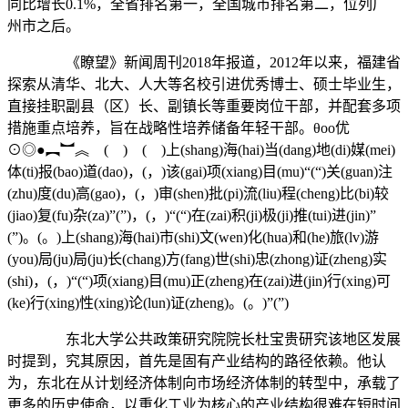
同比增长0.1%，全省排名第一，全国城市排名第二，位列广
州市之后。
《瞭望》新闻周刊2018年报道，2012年以来，福建省
探索从清华、北大、人大等名校引进优秀博士、硕士毕业生，
直接挂职副县（区）长、副镇长等重要岗位干部，并配套多项
措施重点培养，旨在战略性培养储备年轻干部。θoo优
⊙◎●︻︼︽ ( ) ( )上(shang)海(hai)当(dang)地(di)媒(mei)
体(ti)报(bao)道(dao)，(，)该(gai)项(xiang)目(mu)“(“)关(guan)注
(zhu)度(du)高(gao)，(，)审(shen)批(pi)流(liu)程(cheng)比(bi)较
(jiao)复(fu)杂(za)”(”)，(，)“(“)在(zai)积(ji)极(ji)推(tui)进(jin)”
(”)。(。)上(shang)海(hai)市(shi)文(wen)化(hua)和(he)旅(lv)游
(you)局(ju)局(ju)长(chang)方(fang)世(shi)忠(zhong)证(zheng)实
(shi)，(，)“(“)项(xiang)目(mu)正(zheng)在(zai)进(jin)行(xing)可
(ke)行(xing)性(xing)论(lun)证(zheng)。(。)”(”)
东北大学公共政策研究院院长杜宝贵研究该地区发展
时提到，究其原因，首先是固有产业结构的路径依赖。他认
为，东北在从计划经济体制向市场经济体制的转型中，承载了
更多的历史使命，以重化工业为核心的产业结构很难在短时间