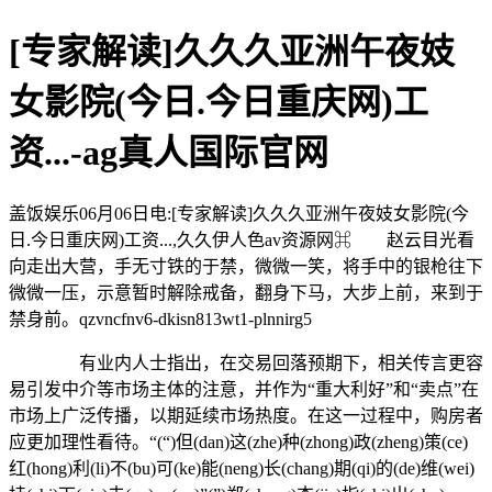
[专家解读]久久久亚洲午夜妓
女影院(今日.今日重庆网)工
资...-ag真人国际官网
盖饭娱乐06月06日电:[专家解读]久久久亚洲午夜妓女影院(今
日.今日重庆网)工资...,久久伊人色av资源网⌘ 赵云目光看
向走出大营，手无寸铁的于禁，微微一笑，将手中的银枪往下
微微一压，示意暂时解除戒备，翻身下马，大步上前，来到于
禁身前。qzvncfnv6-dkisn813wt1-plnnirg5
有业内人士指出，在交易回落预期下，相关传言更容
易引发中介等市场主体的注意，并作为“重大利好”和“卖点”在
市场上广泛传播，以期延续市场热度。在这一过程中，购房者
应更加理性看待。“(“)但(dan)这(zhe)种(zhong)政(zheng)策(ce)
红(hong)利(li)不(bu)可(ke)能(neng)长(chang)期(qi)的(de)维(wei)