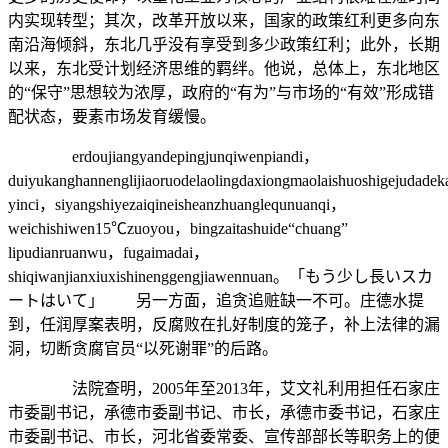
内实现转型；其次，改革开放以来，国家的政策红利更多向东
南沿海倾斜，东北几乎没有享受到多少政策红利；此外，长期
以来，东北受计划经济思维的羁绊。他说，总体上，东北地区
的“保守”思想较为浓厚，政府的“有为”与市场的“有效”形成错
配状态，要素市场发育缓慢。
erdoujiangyandepingjunqiwenpiandi，
duiyukanghannenglijiaoruodelaolingdaxiongmaolaishuoshigejudad
yinci，siyangshiyezaiqineisheanzhuanglequnuanqi，
weichishiwen15℃zuoyou，bingzaitashuide“chuang”
lipudianruanwu，fugaimadai，
shiqiwanjianxiuxishinenggengjiawennuan。「もう少し長いスカ
ートはいて」 另一方面，追贪追赃缺一不可。庄德水提
到，任润厚案表明，反腐败在扎好制度的笼子，补上法律的漏
洞，切断贪腐官员“以死谢罪”的后路。
法院查明，2005年至2013年，艾文礼利用担任石家庄
市委副书记，承德市委副书记、市长，承德市委书记，石家庄
市委副书记、市长，河北省委常委、宣传部部长等职务上的便