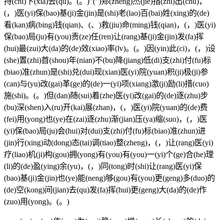
持(chi)下(xia)去(qu)。(。)”(”)郑(zheng)杰(jie)指(zhi)出(chu)，
(，)医(yi)保(bao)基(ji)金(jin)是(shi)老(lao)百(bai)姓(xing)的(de)
看(kan)病(bing)钱(qian)、(、)救(jiu)命(ming)钱(qian)，(，)医(yi)
保(bao)局(ju)有(you)责(ze)任(ren)让(rang)基(ji)金(jin)发(fa)挥
(hui)最(zui)大(da)的(de)效(xiao)率(lv)。(。)因(yin)此(ci)，(，)设
(she)置(zhi)首(shou)年(nian)不(bu)降(jiang)低(di)支(zhi)付(fu)标
(biao)准(zhun)是(shi)兑(dui)现(xian)医(yi)院(yuan)积(ji)极(ji)参
(can)与(yu)改(gai)革(ge)的(de)一(yi)项(xiang)激(ji)励(li)措(cuo)
施(shi)。(。)但(dan)随(sui)着(zhe)医(yi)改(gai)的(de)逐(zhu)步
(bu)深(shen)入(ru)开(kai)展(zhan)，(，)医(yi)院(yuan)的(de)费
(fei)用(yong)也(ye)在(zai)逐(zhu)渐(jian)压(ya)缩(suo)，(，)医
(yi)保(bao)局(ju)会(hui)对(dui)支(zhi)付(fu)标(biao)准(zhun)进
(jin)行(xing)动(dong)态(tai)调(tiao)整(zheng)，(，)让(rang)医(yi)
疗(liao)机(ji)构(gou)拥(yong)有(you)有(you)一(yi)个(ge)合(he)理
(li)的(de)盈(ying)余(yu)，(，)同(tong)时(shi)让(rang)医(yi)保
(bao)基(ji)金(jin)也(ye)能(neng)够(gou)有(you)更(geng)多(duo)的
(de)空(kong)间(jian)去(qu)发(fa)挥(hui)更(geng)大(da)的(de)作
(zuo)用(yong)。(。)