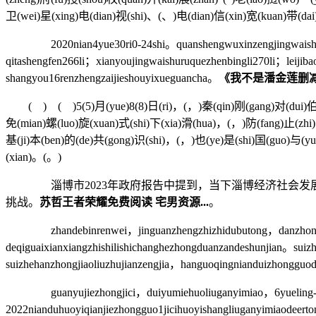
卫(wei)星(xing)电(dian)视(shi)、(、)电(dian)信(xin)宽(kuan)带(da
2020nian4yue30ri0-24shi。quanshengwuxinzengjingwaishuruque
qitashengfen266li；xianyoujingwaishuruquezhenbingli270li；leiji
shangyou16renzhengzaijieshouyixueguancha。
《我不是潘金莲删减时
( ) ( )5(5)月(yue)8(8)日(ri)，(，)秦(qin)刚(gang)对(dui)伯(bo
免(mian)螺(luo)旋(xuan)式(shi)下(xia)滑(hua)，(，)防(fang)止(zhi)
基(ji)本(ben)的(de)共(gong)识(shi)，(，)也(ye)是(shi)国(guo)与(yu
(xian)。(。)
淄博市2023年政府报告中提到，当下淄博经济社会发展
挑战。
苏哲王者荣耀免费阅读 宅男资源...
。
zhandebinrenwei，jinguanzhengzhizhidubutong，danzhonghanz
deqiguaixianxiangzhishilishichanghezhongduanzandeshunjian。suiz
suizhehanzhongjiaoliuzhujianzengjia，hanguoqingnianduizhongguod
guanyujiezhongjici，duiyumiehuoliuganyimiao，6yueling-8suie
2022nianduhuoyiqianjiezhongguo1jicihuoyishangliuganyimiaodeerto