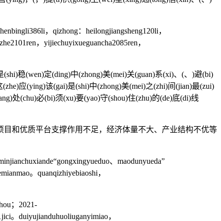
enbingli386li，qizhong：heilongjiangsheng120li，
chuzhe2101ren，yijiechuyixueguancha2085ren，
(shi)稳(wen)定(ding)中(zhong)美(mei)关(guan)系(xi)、(、)避(bi)
zhe)应(ying)该(gai)是(shi)中(zhong)美(mei)之(zhi)间(jian)最(zui)
ang)处(chu)必(bi)须(xu)要(yao)守(shou)住(zhu)的(de)底(di)线
目和优质平台支撑作用不足，经济体量不大、产业结构不优等
injianchuxiande“gongxingyueduo、maodunyueda”
indemianmao。quanqizhiyebiaoshi，
zhou；2021-
g1jici。duiyujianduhuoliuganyimiao，