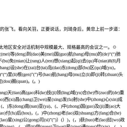
脸气哼哼的张飞，看向关羽，正要说话，刘琦身后，黄忠上前一步道：
亚太地区安全对话机制中规模最大、规格最高的会议之一。☉
没(mei)等(deng)到(dao)美(mei)国(guo)航(hang)母(mu)的(de)“(“)驰
不(bu)免(mian)让(rang)人(ren)想(xiang)起(qi)去(qu)年(nian)8(8)月
场(chang)设(she)在(zai)台(tai)岛(dao)东(dong)部(bu)区(qu)域(yu)，
“(“)里(li)根(gen)”(”)号(hao)航(hang)母(mu)立(li)即(ji)转(zhuan)头
)兜(dou)圈(quan)。(。)
ang)天(tian)高(gao)科(ke)技(ji)领(ling)域(yu)合(he)作(zuo)的(de)重
guo)西(xi)昌(chang)卫(wei)星(xing)发(fa)射(she)中(zhong)心(xin)成
a)、(、)东(dong)南(nan)亚(ya)、(、)中(zhong)国(guo)及(ji)澳(ao)大
jiao)付(fu)后(hou)，(，)中(zhong)老(lao)双(shuang)方(fang)合(he)
)老(lao)星(xing)公(gong)司(si)”(”)）(）)，(，)获(huo)老(lao)挝(wo)政
n)营(ying)，(，)提(ti)供(gong)卫(wei)星(xing)通(tong)信(xin)、(、)