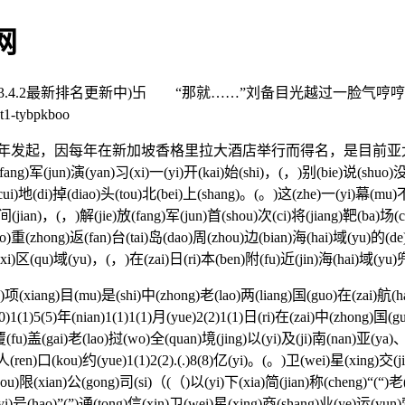
网
2023.4.2最新排名更新中)卐 “那就……”刘备目光越过一
tybpkboo
2年发起，因每年在新加坡香格里拉大酒店举行而得名，是目前
fang)军(jun)演(yan)习(xi)一(yi)开(kai)始(shi)，(，)别(bie)说(shuo)
(cui)地(di)掉(diao)头(tou)北(bei)上(shang)。(。)这(zhe)一(yi)幕(mu)
qi)间(jian)，(，)解(jie)放(fang)军(jun)首(shou)次(ci)将(jiang)靶(ba)
o)重(zhong)返(fan)台(tai)岛(dao)周(zhou)边(bian)海(hai)域(yu)的(de)
习(xi)区(qu)域(yu)，(，)在(zai)日(ri)本(ben)附(fu)近(jin)海(hai)域(yu
)项(xiang)目(mu)是(shi)中(zhong)老(lao)两(liang)国(guo)在(zai)航(h
1(1)5(5)年(nian)1(1)1(1)月(yue)2(2)1(1)日(ri)在(zai)中(zhong)国(
覆(fu)盖(gai)老(lao)挝(wo)全(quan)境(jing)以(yi)及(ji)南(nan)亚(y
(ren)口(kou)约(yue)1(1)2(2).(.)8(8)亿(yi)。(。)卫(wei)星(xing)交(
you)限(xian)公(gong)司(si)（(（)以(yi)下(xia)简(jian)称(cheng)“(“
(yi)号(hao)”(”)通(tong)信(xin)卫(wei)星(xing)商(shang)业(ye)运(yu