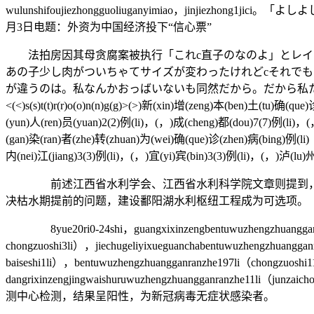
wulunshifoujiezhongguoliuganyimiao，ji
月3日电题：外资为中国经济投下“信心票”
法拍房因其母贪腐案被执行「これc直子のなのよ」とレイコ
あの子少し肉がついちゃてサイズが変わったけれどcそれで
が違うのは。私なんかおっばいないも同然だから。だから私た
<(<)s(s)t(t)r(r)o(o)n(n)g(g)>(>)新(xin)增(zeng)本(ben)土(tu)确(que
(yun)人(ren)员(yuan)2(2)例(li)，(，)成(cheng)都(dou)7(7)例(li)，(
(gan)染(ran)者(zhe)转(zhuan)为(wei)确(que)诊(zhen)病(bing)例(li
内(nei)江(jiang)3(3)例(li)，(，)宜(yi)宾(bin)3(3)例(li)，(，)泸(lu
前述江西省水利学会、江西省水利科学院文章则提到，未来
决枯水期提前的问题，建设鄱阳湖水利枢纽工程成为可选项。
8yue20ri0-24shi，guangxixinzengbentuwuzhengzhuangganranzhe
chongzuoshi3li），jiechugeliyixueguanchabentuwuzhengzhuanggan
baiseshi1li），bentuwuzhengzhuangganranzhe197li（chongzuoshi11
dangrixinzengjingwaishuruwuzhengzhuanggan
测中心检测，结果呈阳性，为新冠病毒无症状感染者。