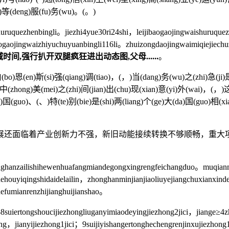
i)等(deng)服(fu)务(wu)。(。)
zhenbingli。jiezhi4yue30ri24shi，leijibaogaojingwaishuruquezh
baogaojingwaizhiyuchuyuanbingli116li。zhuizongdaojingwaimiqiejie
间,强行扒开双腿疯狂进出动态图,父母......
。
)恩(en)斯(si)强(qiang)调(tiao)，(，)当(dang)务(wu)之(zhi)急(ji)是
中(zhong)美(mei)之(zhi)间(jian)出(chu)现(xian)意(yi)外(wai)，(，)这(
)国(guo)、(、)特(te)别(bie)是(shi)两(liang)个(ge)大(da)国(guo)相(xi
还面临着产业创新力不强，新旧动能接续转换不够顺畅，重大项
ailishihewenhuafangmiandegongxingrengfeichangduo。muqianm
hehouyiqingshidaidelailin，zhonghanminjianjiaoliuyejiangchuxianx
efumianrenzhijianghuijianshao。
rtongshoucijiezhongliuganyimiaodeyingjiezhong2jici，jiange≥4
ng，jianyijiezhong1jici；9suijiyishangertonghechengrenjinxujiezhon