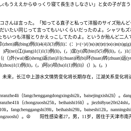
njiezhong1jici。「よしよしcもうええからゆっくり寝て長生きしなさ
さんは言った。「知ってる直子と私って洋服のサイズ殆んど
もだいたい同じって言ってもいいくらいだったのよ。シャツもズ
ちいつも洋服とりかえっこしてたのよ。というか殆んど二人で共
)诊(zhen)病(bing)例(li)4(4)3(3)例(li)：(：)<(<)/(/)s(s)t(t)r(r)o(o)n
，)内(nei)江(jiang)1(1)1(1)例(li)，(，)宜(yi)宾(bin)5(5)例(li)，(，)1
)（(（)外(wai)省(sheng)返(fan)川(chuan)闭(bi)环(huan)转(zhuan)运(y
)州(zhou)1(1)例(li)，(，)阿(e)坝(ba)1(1)例(li)）(）)。(。)
，长江中上游水文情势变化将长期存在，江湖关系变化将进
4li（fangchenggangdongxingshi2li，baisejingxishi2li）。dangriz
ranzhe41li（chongzuoshi25li，beihaishi16li）。jiezhi8yue20ri24shi
0li，fangchenggangshi39li，beihaishi29li，baiseshi12li，nanningsh
ranzhe11li（junzaichongzuoshi）。☮ 阳性感染者27，男