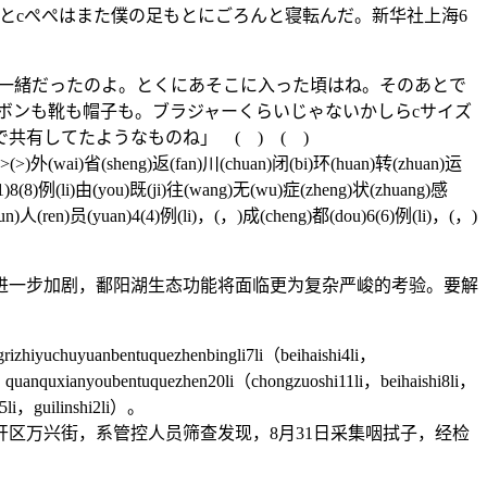
い」と女の子が言うとcぺぺはまた僕の足もとにごろんと寝転んだ。新华社上海6
一緒だったのよ。とくにあそこに入った頃はね。そのあとで
ボンも靴も帽子も。ブラジャーくらいじゃないかしらcサイズ
有してたようなものね」 ( ) ( )
(n)g(g)>(>)外(wai)省(sheng)返(fan)川(chuan)闭(bi)环(huan)转(zhuan)运
(1)8(8)例(li)由(you)既(ji)往(wang)无(wu)症(zheng)状(zhuang)感
un)人(ren)员(yuan)4(4)例(li)，(，)成(cheng)都(dou)6(6)例(li)，(，)
一步加剧，鄱阳湖生态功能将面临更为复杂严峻的考验。要解
hiyuchuyuanbentuquezhenbingli7li（beihaishi4li，
，quanquxianyoubentuquezhen20li（chongzuoshi11li，beihaishi8li，
i5li，guilinshi2li）。
，11岁，居住于天津市南开区万兴街，系管控人员筛查发现，8月31日采集咽拭子，经检