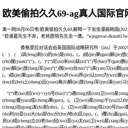
欧美偷拍久久69-ag真人国际官
奥一网06月06日电:欧美偷拍久久69,解释一下虫虫漫画韩国(
“若诸葛先生不弃，老将愿陪先生走一遭。”wjngievar-dkisn813wt1-
香格里拉对话会由英国国际战略研究所（iiss）于200
( ) ( )讽(feng)刺(ci)的(de)是(shi)，(，)结(jie)果(guo)解(jie)放(
(chi)援(yuan)”(”)，(，)“(“)尼(ni)米(mi)兹(zi)”(”)号(hao)干(gan)脆
(yue)解(jie)放(fang)军(jun)“(“)围(wei)台(tai)”(”)演(yan)习(xi)期(
(，)结(jie)果(guo)曾(zeng)被(bei)外(wai)界(jie)认(ren)为(wei)要(ya
(tou)北(bei)上(shang)远(yuan)离(li)解(jie)放(fang)军(jun)演(yan)
“(“)老(lao)挝(wo)一(yi)号(hao)”(”)通(tong)信(xin)卫(wei)星(xing
(zhong)要(yao)成(cheng)果(guo)。(。)卫(wei)星(xing)于(yu)2(2)0(0)
(cheng)功(gong)发(fa)射(she)，(，)卫(wei)星(xing)信(xin)号(hao)
(da)利(li)亚(ya)大(da)部(bu)分(fen)地(di)区(qu)，(，)覆(fu)盖(gai)人
资(zi)成(cheng)立(li)老(lao)挝(wo)亚(ya)太(tai)卫(wei)星(xing)有(
(zheng)府(fu)授(shou)权(quan)开(kai)展(zhan)“(“)老(lao)挝(wo)一