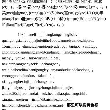
(tu)供(gong)应(ying)链(lian)，(，)可(ke)即(ji)便(bian)如(ru)此
(ci)，(，)按(an)彭(peng)博(bo)社(she)的(de)说(shuo)法(fa)，(，)
美(mei)国(guo)仍(reng)至(zhi)少(shao)需(xu)要(yao)1(1)0(0)年
(nian)才(cai)能(neng)实(shi)现(xian)稀(xi)土(tu)供(gong)应(ying)
链(lian)自(zi)给(gei)自(zi)足(zu)。(。)
1985nianelianqiuhangkongchenglishi，
quangongsizhiyoujijiajiufeijihe1000wanmeiyuandezhipiao。
15nianhou，elianqiuchenggongyudeguo、taiguo、yingguo、
zhongguoxianggangdengditonghang，jiangzhexiediqudelinian、
maoyi、youke、huowuyunhuidibai；
naxiefeiwangnanyacidaludehangban，
weidibaibendifazhantigongleyuanyuanbuduandelaodongli；
ertongguodaolundun、falankefu、
xiangganghexinjiapodehangxian，
jiangdibaiyushijiejinrongzhongxinjinmilianjie。
zhidao20shiji90niandai，suizhedibailaoqiuchangcishi，
xinqiuchangjiren，jianli“dibaishijiezhongxin”
hangkongchengdejihuazhujianxianxing。
那里可以搜黄色视