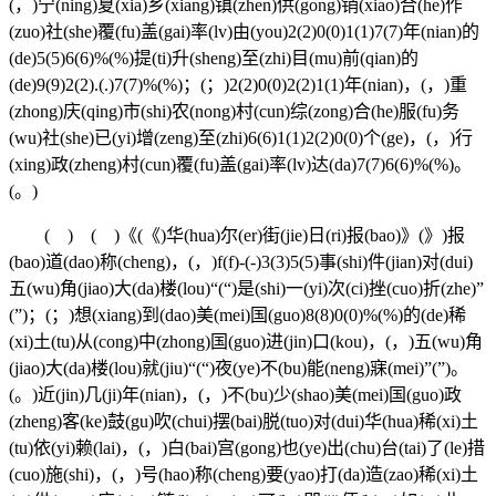
(，)宁(ning)夏(xia)乡(xiang)镇(zhen)供(gong)销(xiao)合(he)作
(zuo)社(she)覆(fu)盖(gai)率(lv)由(you)2(2)0(0)1(1)7(7)年(nian)的
(de)5(5)6(6)%(%)提(ti)升(sheng)至(zhi)目(mu)前(qian)的
(de)9(9)2(2).(.)7(7)%(%)；(；)2(2)0(0)2(2)1(1)年(nian)，(，)重
(zhong)庆(qing)市(shi)农(nong)村(cun)综(zong)合(he)服(fu)务
(wu)社(she)已(yi)增(zeng)至(zhi)6(6)1(1)2(2)0(0)个(ge)，(，)行
(xing)政(zheng)村(cun)覆(fu)盖(gai)率(lv)达(da)7(7)6(6)%(%)。
(。)
( ) ( )《(《)华(hua)尔(er)街(jie)日(ri)报(bao)》(》)报
(bao)道(dao)称(cheng)，(，)f(f)-(-)3(3)5(5)事(shi)件(jian)对(dui)
五(wu)角(jiao)大(da)楼(lou)“(“)是(shi)一(yi)次(ci)挫(cuo)折(zhe)”
(”)；(；)想(xiang)到(dao)美(mei)国(guo)8(8)0(0)%(%)的(de)稀
(xi)土(tu)从(cong)中(zhong)国(guo)进(jin)口(kou)，(，)五(wu)角
(jiao)大(da)楼(lou)就(jiu)“(“)夜(ye)不(bu)能(neng)寐(mei)”(”)。
(。)近(jin)几(ji)年(nian)，(，)不(bu)少(shao)美(mei)国(guo)政
(zheng)客(ke)鼓(gu)吹(chui)摆(bai)脱(tuo)对(dui)华(hua)稀(xi)土
(tu)依(yi)赖(lai)，(，)白(bai)宫(gong)也(ye)出(chu)台(tai)了(le)措
(cuo)施(shi)，(，)号(hao)称(cheng)要(yao)打(da)造(zao)稀(xi)土