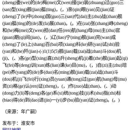
(zheng)委(wei)的(de)梅(mei)文(wen)接(jie)装(zhuang)过(guo)三
(san)型(xing)舰(jian)艇(ting)，(，)亲(qin)眼(yan)见(jian)证
(zheng)了(le)中(zhong)国(guo)三(san)代(dai)主(zhu)战(zhan)舰
(jian)艇(ting)的(de)发(fa)展(zhan)。(。)在(zai)张(zhang)峥(zheng)
和(he)梅(mei)文(wen)担(dan)任(ren)航(hang)母(mu)主(zhu)官
(guan)期(qi)间(jian)，(，)辽(liao)宁(ning)舰(jian)完(wan)成
(cheng)了(le)上(shang)百(bai)项(xiang)科(ke)研(yan)试(shi)验
(yan)和(he)歼(jian)-(-)1(1)5(5)舰(jian)载(zai)战(zhan)斗(dou)机
(ji)、(、)各(ge)型(xing)直(zhi)升(sheng)机(ji)着(zhe)舰(jian)起(qi)
飞(fei)等(deng)训(xun)练(lian)课(ke)目(mu)，(，)自(zi)主(zhu)培
(pei)养(yang)的(de)多(duo)名(ming)舰(jian)载(zai)战(zhan)斗
(dou)机(ji)飞(fei)行(xing)员(yuan)通(tong)过(guo)航(hang)母(mu)
资(zi)格(ge)认(ren)证(zheng)，(，)作(zuo)战(zhan)、(、)动
(dong)力(li)等(deng)各(ge)系(xi)统(tong)技(ji)术(shu)指(zhi)标
(biao)得(de)到(dao)进(jin)一(yi)步(bu)验(yan)证(zheng)。(。)
（来源：年广嗣）
发布于：淮安市