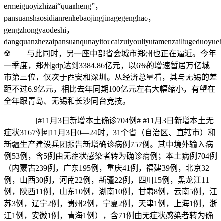
ermeiguoyizhizai“quanheng”，
pansuanshaosidianrenhebaojingjinagegenghao，
gengzhongyaodeshi，
dangquanzhezaipansuanqunayitoucaizuiyouliyutamenzailiugeduoy
☢ 与此同时，另一座中部省会城市郑州也正在逼近。今年
一季度，郑州gdp达到3384.86亿元，以6%的增速暂居万亿城
市第三位，仅次于西安和深圳。从经济总量看，其与无锡的差
距不过6.9亿元，相比去年同期100亿元左右大幅缩小，有望在
全年跟青岛、无锡和长沙同台竞技。
[#11月3日新增本土确诊704例# #11月3日新增本土无
症状3167例#]11月3日0—24时，31个省（自治区、直辖市）和
新疆生产建设兵团报告新增确诊病例757例。其中境外输入病
例53例，含5例由无症状感染者转为确诊病例；本土病例704例
（内蒙古239例，广东195例，重庆41例，福建39例，北京32
例，山西30例，河南22例，新疆22例，四川15例，黑龙江11
例，陕西11例，山东10例，湖南10例，甘肃8例，云南5例，江
苏3例，辽宁2例，贵州2例，宁夏2例，天津1例，上海1例，浙
江1例，安徽1例，青海1例），含71例由无症状感染者转为确