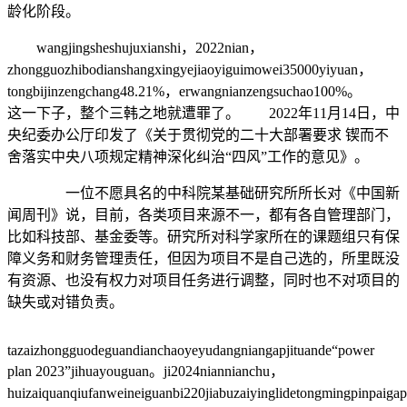
龄化阶段。
wangjingsheshujuxianshi，2022nian，
zhongguozhibodianshangxingyejiaoyiguimowei35000yiyuan，
tongbijinzengchang48.21%，erwangnianzengsuchao100%。
这一下子，整个三韩之地就遭罪了。 2022年11月14日，中
央纪委办公厅印发了《关于贯彻党的二十大部署要求 锲而不
舍落实中央八项规定精神深化纠治“四风”工作的意见》。
一位不愿具名的中科院某基础研究所所长对《中国新
闻周刊》说，目前，各类项目来源不一，都有各自管理部门，
比如科技部、基金委等。研究所对科学家所在的课题组只有保
障义务和财务管理责任，但因为项目不是自己选的，所里既没
有资源、也没有权力对项目任务进行调整，同时也不对项目的
缺失或对错负责。
tazaizhongguodeguandianchaoyeyudangniangapjituande“power
plan 2023”jihuayouguan。ji2024niannianchu，
huizaiquanqiufanweineiguanbi220jiabuzaiyinglidetongmingpinpaig