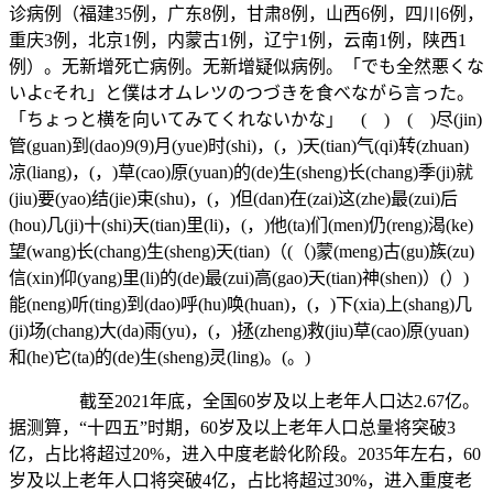
诊病例（福建35例，广东8例，甘肃8例，山西6例，四川6例，
重庆3例，北京1例，内蒙古1例，辽宁1例，云南1例，陕西1
例）。无新增死亡病例。无新增疑似病例。「でも全然悪くな
いよcそれ」と僕はオムレツのつづきを食べながら言った。
「ちょっと横を向いてみてくれないかな」 ( ) ( )尽(jin)
管(guan)到(dao)9(9)月(yue)时(shi)，(，)天(tian)气(qi)转(zhuan)
凉(liang)，(，)草(cao)原(yuan)的(de)生(sheng)长(chang)季(ji)就
(jiu)要(yao)结(jie)束(shu)，(，)但(dan)在(zai)这(zhe)最(zui)后
(hou)几(ji)十(shi)天(tian)里(li)，(，)他(ta)们(men)仍(reng)渴(ke)
望(wang)长(chang)生(sheng)天(tian)（(（)蒙(meng)古(gu)族(zu)
信(xin)仰(yang)里(li)的(de)最(zui)高(gao)天(tian)神(shen)）(）)
能(neng)听(ting)到(dao)呼(hu)唤(huan)，(，)下(xia)上(shang)几
(ji)场(chang)大(da)雨(yu)，(，)拯(zheng)救(jiu)草(cao)原(yuan)
和(he)它(ta)的(de)生(sheng)灵(ling)。(。)
截至2021年底，全国60岁及以上老年人口达2.67亿。
据测算，“十四五”时期，60岁及以上老年人口总量将突破3
亿，占比将超过20%，进入中度老龄化阶段。2035年左右，60
岁及以上老年人口将突破4亿，占比将超过30%，进入重度老