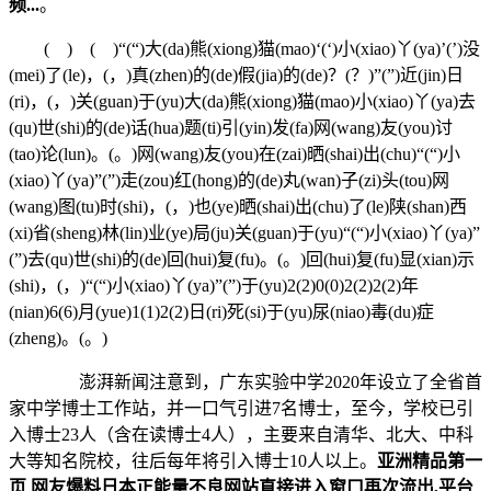
频...
。
( ) ( )“(“)大(da)熊(xiong)猫(mao)‘(‘)小(xiao)丫(ya)’(’)没
(mei)了(le)，(，)真(zhen)的(de)假(jia)的(de)？(？)”(”)近(jin)日
(ri)，(，)关(guan)于(yu)大(da)熊(xiong)猫(mao)小(xiao)丫(ya)去
(qu)世(shi)的(de)话(hua)题(ti)引(yin)发(fa)网(wang)友(you)讨
(tao)论(lun)。(。)网(wang)友(you)在(zai)晒(shai)出(chu)“(“)小
(xiao)丫(ya)”(”)走(zou)红(hong)的(de)丸(wan)子(zi)头(tou)网
(wang)图(tu)时(shi)，(，)也(ye)晒(shai)出(chu)了(le)陕(shan)西
(xi)省(sheng)林(lin)业(ye)局(ju)关(guan)于(yu)“(“)小(xiao)丫(ya)”
(”)去(qu)世(shi)的(de)回(hui)复(fu)。(。)回(hui)复(fu)显(xian)示
(shi)，(，)“(“)小(xiao)丫(ya)”(”)于(yu)2(2)0(0)2(2)2(2)年
(nian)6(6)月(yue)1(1)2(2)日(ri)死(si)于(yu)尿(niao)毒(du)症
(zheng)。(。)
澎湃新闻注意到，广东实验中学2020年设立了全省首
家中学博士工作站，并一口气引进7名博士，至今，学校已引
入博士23人（含在读博士4人），主要来自清华、北大、中科
大等知名院校，往后每年将引入博士10人以上。
亚洲精品第一
页 网友爆料日本正能量不良网站直接进入窗口再次流出,平台