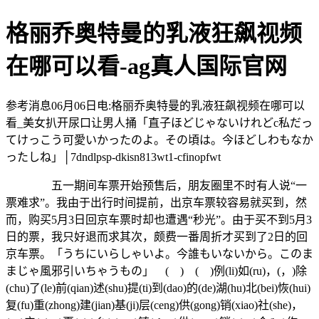
格丽乔奥特曼的乳液狂飙视频
在哪可以看-ag真人国际官网
参考消息06月06日电:格丽乔奥特曼的乳液狂飙视频在哪可以
看_美女扒开尿口让男人捅「直子ほどじゃないけれどc私だっ
てけっこう可愛いかったのよ。その頃は。今ほどしわもなか
ったしね」│7dndlpsp-dkisn813wt1-cfinopfwt
五一期间车票开始预售后，朋友圈里不时有人说“一
票难求”。我由于出行时间提前，出京车票较容易就买到，然
而，购买5月3日回京车票时却也遭遇“秒光”。由于买不到5月3
日的票，我只好退而求其次，颇费一番周折才买到了2日的回
京车票。「うちにいらしゃいよ。今誰もいないから。このま
まじゃ風邪引いちゃうもの」 ( ) ( )例(li)如(ru)，(，)除
(chu)了(le)前(qian)述(shu)提(ti)到(dao)的(de)湖(hu)北(bei)恢(hui)
复(fu)重(zhong)建(jian)基(ji)层(ceng)供(gong)销(xiao)社(she)，