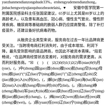
yuezhanmendianzongshude33%，ershengyudemendianzhong，
jinbachengweiyujiaoquhuozheaotelaisi。♥ 安徽中医学院第一
附属医院感染科主任张国梁建议，65岁以上尤其是80岁以上的
高龄老人，以及患有高血压、冠心病、慢性支气管炎、慢性肝
肾疾病、糖尿病等基础病的脆弱人群仍应提高警惕，除了补打
疫苗外，还建议备好抗病毒药物。
从融资企业类型来说，服务商在过去一年比品牌商更
受关注。“当跨境电商红利消失时，由于成本增加、利润下
降，最先受到影响的是品牌商，也因此不被资本青睐。”段若
畅说，“在品牌商经营状态变差时，对服务商的需求更高，从
而利好服务商。”☒ ( ) ( )2(2)0(0)1(1)2(2)年(nian)9(9)月
(yue)，(，)中(zhong)国(guo)首(shou)艘(sou)航(hang)空(kong)母
(mu)舰(jian)“(“)辽(liao)宁(ning)舰(jian)”(”)正(zheng)式(shi)交
(jiao)接(jie)入(ru)列(lie)，(，)解(jie)放(fang)军(jun)海(hai)军(jun)
迈(mai)入(ru)航(hang)母(mu)时(shi)代(dai)。(。)张(zhang)峥
(zheng)海(hai)军(jun)大(da)校(xiao)获(huo)任(ren)辽(liao)宁(ning)
舰(jian)舰(jian)长(chang)，(，)梅(mei)文(wen)担(dan)任(ren)政
(zheng)委(wei)。(。)原(yuan)任(ren)辽(liao)宁(ning)舰(jian)政