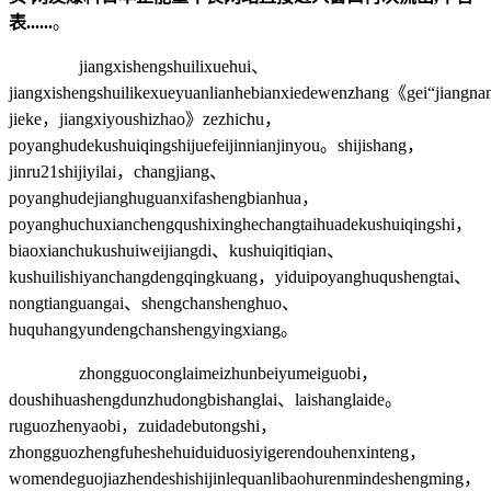
表......
。
jiangxishengshuilixuehui、
jiangxishengshuilikexueyuanlianhebianxiedewenzhang《gei“jiangna
jieke，jiangxiyoushizhao》zezhichu，
poyanghudekushuiqingshijuefeijinnianjinyou。shijishang，
jinru21shijiyilai，changjiang、
poyanghudejianghuguanxifashengbianhua，
poyanghuchuxianchengqushixinghechangtaihuadekushuiqingshi，
biaoxianchukushuiweijiangdi、kushuiqitiqian、
kushuilishiyanchangdengqingkuang，yiduipoyanghuqushengtai、
nongtianguangai、shengchanshenghuo、
huquhangyundengchanshengyingxiang。
zhongguoconglaimeizhunbeiyumeiguobi，
doushihuashengdunzhudongbishanglai、laishanglaide。
ruguozhenyaobi，zuidadebutongshi，
zhongguozhengfuheshehuiduiduosiyigerendouhenxinteng，
womendeguojiazhendeshishijinlequanlibaohurenmindeshengming，