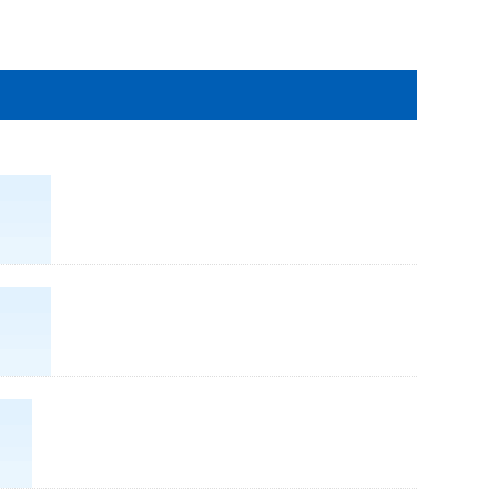
[2019/03/29]
时买的食用盐要便宜，想...