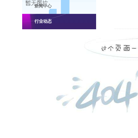
新闻中心
日晒盐
行业动态
日晒盐就
食盐和
盐如果从
工业盐
工业盐在
工业盐
以前，主