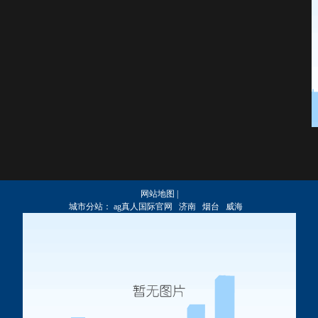
网站地图
|
城市分站：
ag真人国际官网
济南
烟台
威海