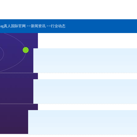
:
ag真人国际官网
>>
新闻资讯
>>
行业动态
是否含碘可食用
，看见市面上很多人会用颗粒很大的日晒盐来腌制咸菜，而且价格比平