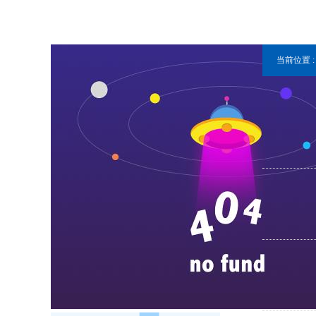
当前位置 
日晒盐
很多人说