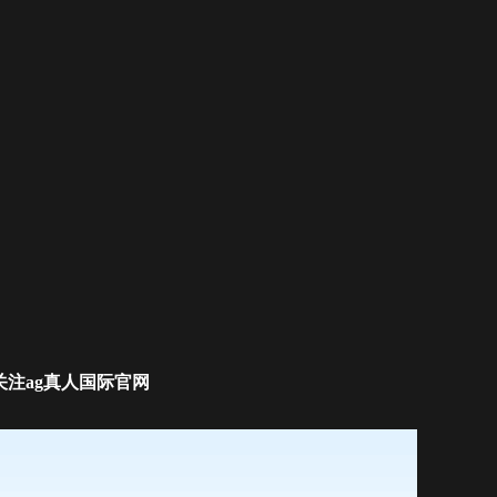
关注ag真人国际官网