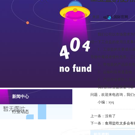
来源：
ag真人国际官网
我们公司以市场需求为导向
绍一下工业盐的使用注意事
1、工业盐的主要成分虽然
导致中毒或者慢性危害。工
2、带包装的产品应在包
3、运输时应有遮盖物，
4、产品存放要防止灰尘
我们的工业盐质量可靠，价
问题，欢迎来电咨询，我们
新闻中心
小编：xyq
行业动态
上一条：没有了
下一条：
食用盐吃太多会有
相关资料