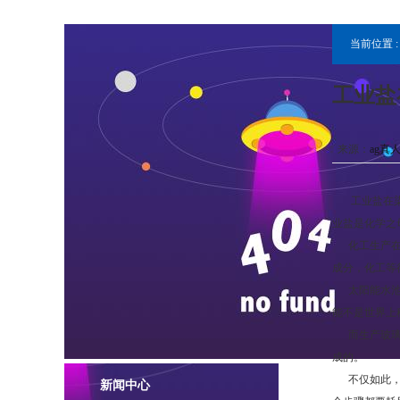
当前位置 
工业盐
来源：
ag真
工业盐在染料
业盐是化学之
化工生产在很
成分，化工等
太阳能水池等
能不是世界上
而生产玻璃的
成的。
不仅如此，在
新闻中心