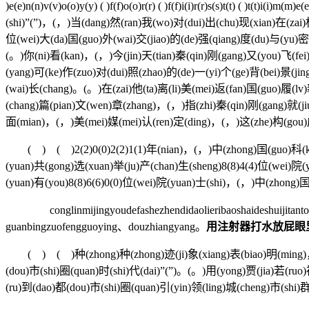
)e(e)n(n)v(v)o(o)y(y) ( )f(f)o(o)r(r) ( )f(f)i(i)r(r)s(s)t(t) (
(shi)”(”)，(，)当(dang)然(ran)我(wo)对(dui)出(chu)现(xian)在(zai)标
位(wei)大(da)国(guo)外(wai)交(jiao)的(de)强(qiang)度(du)与(yu)密
(。)你(ni)看(kan)，(，)今(jin)天(tian)秦(qin)刚(gang)又(you)飞(fe
(yang)可(ke)作(zuo)对(dui)照(zhao)的(de)一(yi)个(ge)背(bei)景(ji
(wai)长(chang)。(。)在(zai)他(ta)离(li)美(mei)返(fan)国(guo)履(lv)新(
(chang)篇(pian)文(wen)章(zhang)，(，)指(zhi)秦(qin)刚(gang)就(ji
面(mian)，(，)美(mei)媒(mei)认(ren)定(ding)，(，)这(zhe)构(gou)成
( ) ( )2(2)0(0)2(2)1(1)年(nian)，(，)中(zhong)国(guo)科(ke)
(yuan)共(gong)选(xuan)举(ju)产(chan)生(sheng)8(8)4(4)位(wei)院
(yuan)有(you)8(8)6(6)0(0)位(wei)院(yuan)士(shi)，(，)中(zhong)
conglinmijingyoudefashezhendidaolieribaoshaideshuijitanto
guanbingzuofengguoying、douzhiangyang。
用注射器打水放屁眼里免
( ) ( )种(zhong)种(zhong)迹(ji)象(xiang)表(biao)明(ming)，(，)
(dou)市(shi)圈(quan)时(shi)代(dai)”(”)。(。)用(yong)贾(jia)若(ruo
(ru)到(dao)都(dou)市(shi)圈(quan)引(yin)领(ling)城(cheng)市(shi)