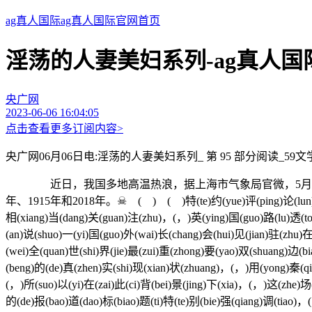
ag真人国际ag真人国际官网首页
淫荡的人妻美妇系列-ag真人国
央广网
2023-06-06 16:04:05
点击查看更多订阅内容>
央广网06月06日电:淫荡的人妻美妇系列_ 第 95 部分阅读_59文学_
近日，我国多地高温热浪，据上海市气象局官微，5月29日13时
年、1915年和2018年。☠ ( ) ( )特(te)约(yue)评(ping)论(lun)员(yua
相(xiang)当(dang)关(guan)注(zhu)，(，)英(ying)国(guo)路(lu)透(to
(an)说(shuo)一(yi)国(guo)外(wai)长(chang)会(hui)见(jian)驻(zhu)
(wei)全(quan)世(shi)界(jie)最(zui)重(zhong)要(yao)双(shuang)边(b
(beng)的(de)真(zhen)实(shi)现(xian)状(zhuang)，(，)用(yong)秦(qin
(，)所(suo)以(yi)在(zai)此(ci)背(bei)景(jing)下(xia)，(，)这(zhe)场
的(de)报(bao)道(dao)标(biao)题(ti)特(te)别(bie)强(qiang)调(tiao)，(，)c(c)h(h)i(i