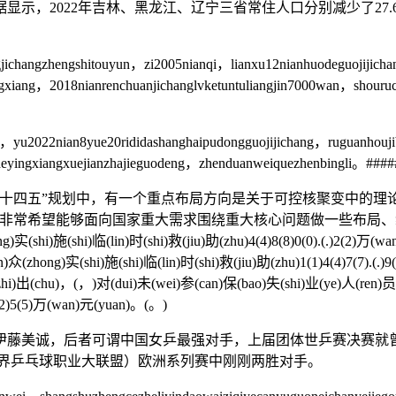
022年吉林、黑龙江、辽宁三省常住人口分别减少了27.68万、
gzhengshitouyun，zi2005nianqi，lianxu12nianhuodeguojijichang
gxiang，2018nianrenchuanjichanglvketuntuliangjin7000wan，shour
yu2022nian8yue20rididashanghaipudongguojijichang，ruguanhouji
heyingxiangxuejianzhajieguodeng，zhenduanweiquezhenbingli。####
五”规划中，有一个重点布局方向是关于可控核聚变中的理论
非常希望能够面向国家重大需求围绕重大核心问题做一些布局、
(shi)施(shi)临(lin)时(shi)救(jiu)助(zhu)4(4)8(8)0(0).(.)2(2)万(wan
众(zhong)实(shi)施(shi)临(lin)时(shi)救(jiu)助(zhu)1(1)4(4)7(7).(.
zhi)出(chu)，(，)对(dui)未(wei)参(can)保(bao)失(shi)业(ye)人(ren)员(yu
2(2)5(5)万(wan)元(yuan)。(。)
诚，后者可谓中国女乒最强对手，上届团体世乒赛决赛就曾
（世界乒乓球职业大联盟）欧洲系列赛中刚刚两胜对手。