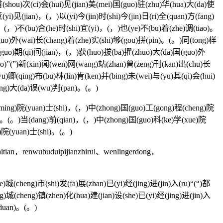
长(chang)首(shou)次(ci)会(hui)见(jian)美(mei)国(guo)驻(zhu)华(hua)大(da)使
(yi)见(jian)，(，)以(yi)今(jin)时(shi)今(jin)日(ri)全(quan)方(fang)
i)，(，)不(bu)合(he)时(shi)宜(yi)，(，)也(ye)不(bu)着(zhe)调(tiao)。
guo)外(wai)长(chang)着(zhe)实(shi)够(gou)拼(pin)。(。)同(tong)样
国(guo)期(qi)间(jian)，(，)获(huo)拔(ba)擢(zhuo)大(da)国(guo)外
(c)o(o)”(”)新(xin)闻(wen)网(wang)站(zhan)曾(zeng)刊(kan)出(chu)长
u)卿(qing)布(bu)林(lin)肯(ken)并(bing)未(wei)与(yu)其(qi)会(hui)
ong)大(da)误(wu)判(pan)。(。)
(ming)院(yuan)士(shi)，(，)中(zhong)国(guo)工(gong)程(cheng)院
uan)。(。)当(dang)前(qian)，(，)中(zhong)国(guo)科(ke)学(xue)院
i)院(yuan)士(shi)。(。)
tian，renwubuduipijianzhirui、wenlingerdong，
cheng)市(shi)发(fa)展(zhan)已(yi)经(jing)进(jin)入(ru)“(“)都
)城(cheng)镇(zhen)化(hua)建(jian)设(she)已(yi)经(jing)进(jin)入
(duan)。(。)