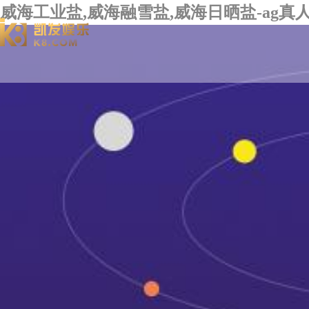
威海工业盐,威海融雪盐,威海日晒盐-ag真