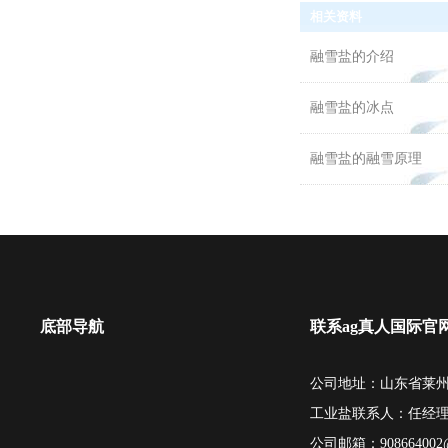
相关资料
融雪盐的介绍
融雪盐的冰点
融雪盐的融雪原理
底部导航
联系ag真人国际官
公司地址：山东省莱州
工业盐联系人：任经
公司邮箱：
908664002