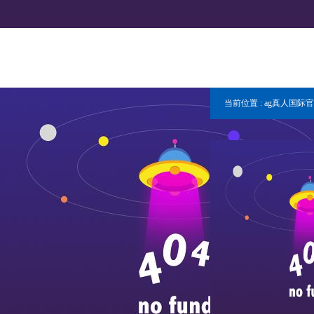
当前位置 :
ag真人国际