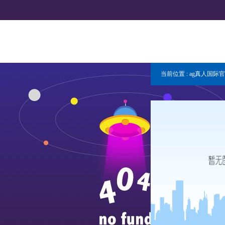
当前位置 :
ag真人国际