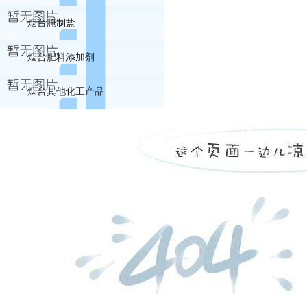
烟台腌制盐
烟台肥料添加剂
烟台其他化工产品