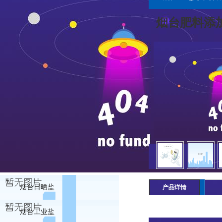
烟台肥料添加
烟台日晒盐
产品详情
烟台工业盐