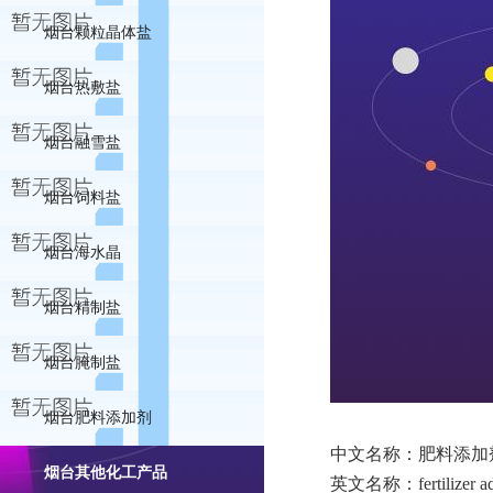
烟台颗粒晶体盐
烟台热敷盐
烟台融雪盐
烟台饲料盐
烟台海水晶
烟台精制盐
烟台腌制盐
烟台肥料添加剂
中文名称：肥料添加
烟台其他化工产品
英文名称：fertilizer add