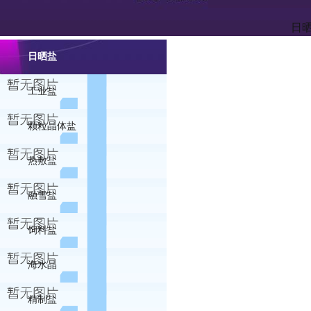
日
日晒盐
工业盐
颗粒晶体盐
热敷盐
融雪盐
饲料盐
海水晶
精制盐