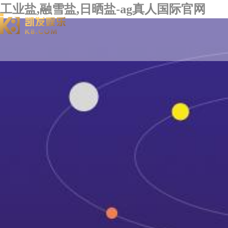
工业盐,融雪盐,日晒盐-ag真人国际官网