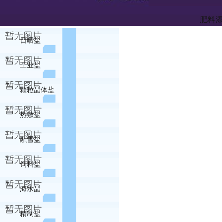
肥料
日晒盐
工业盐
颗粒晶体盐
热敷盐
融雪盐
饲料盐
海水晶
精制盐