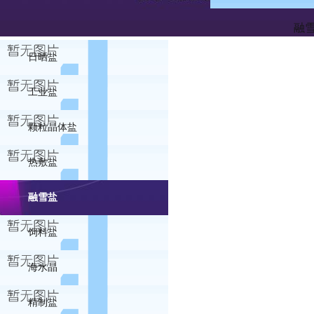
融
日晒盐
工业盐
颗粒晶体盐
热敷盐
融雪盐
饲料盐
海水晶
精制盐