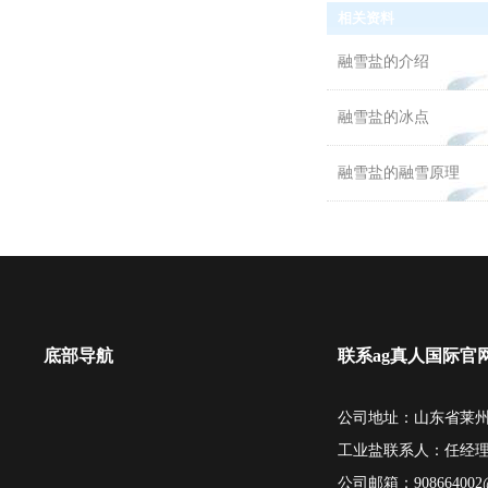
相关资料
融雪盐的介绍
融雪盐的冰点
融雪盐的融雪原理
底部导航
联系ag真人国际官
公司地址：山东省莱州
工业盐联系人：任经
公司邮箱：
908664002