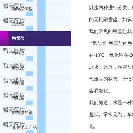
以这两种进行分类。
颗粒晶体盐
的无机融雪盐，如氯
热敷盐
我们常见的融雪盐就
融雪盐
“氯盐类”融雪盐的
饲料盐
在-10℃，氯化钙在
冰块。此外，融雪盐
海水晶
气压等的状态，冰便
精制盐
容易融化。
腌制盐
我们知道，水是一种
肥料添加剂
越低。常常见到，车
化。
其他化工产品