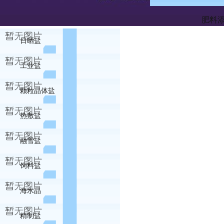
肥料
日晒盐
工业盐
颗粒晶体盐
热敷盐
融雪盐
饲料盐
海水晶
精制盐