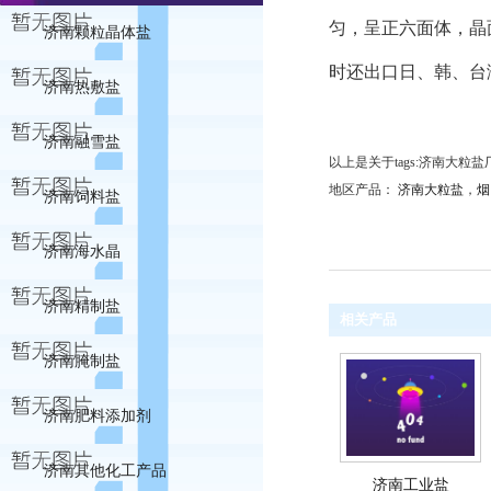
匀，呈正六面体，晶
济南颗粒晶体盐
时还出口日、韩、台
济南热敷盐
济南融雪盐
以上是关于tags:济南大
地区产品：
济南大粒盐
，
烟
济南饲料盐
济南海水晶
济南精制盐
相关产品
济南腌制盐
济南肥料添加剂
济南其他化工产品
济南工业盐