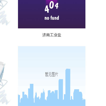
济南工业盐