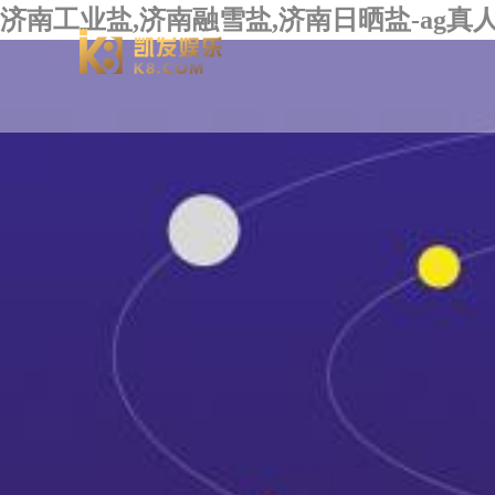
济南工业盐,济南融雪盐,济南日晒盐-ag真