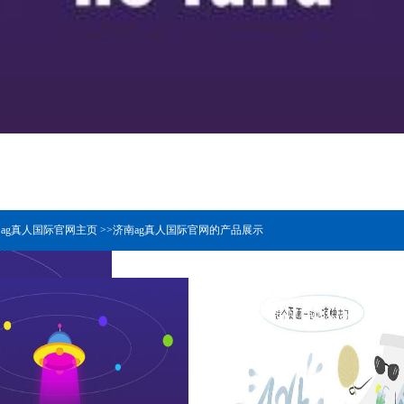
:
ag真人国际官网主页
>>
济南ag真人国际官网的产品展示