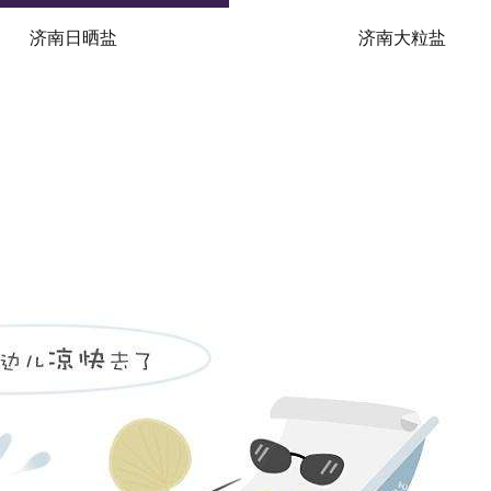
济南日晒盐
济南大粒盐