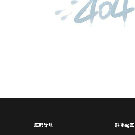
底部导航
联系ag