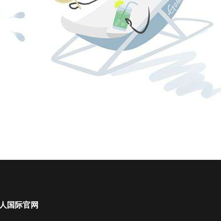
真人国际官网