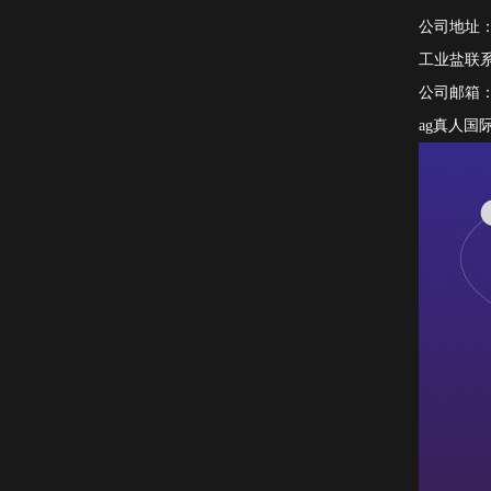
公司地址：
工业盐联
公司邮箱
ag真人国