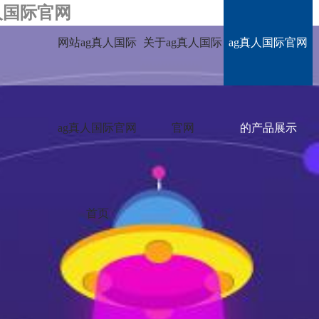
人国际官网
网站ag真人国际
关于ag真人国际
ag真人国际官网
ag真人国际官网
官网
的产品展示
首页