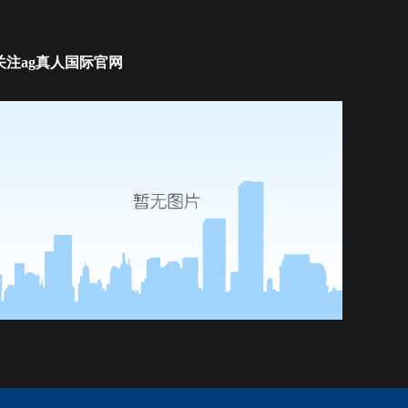
关注ag真人国际官网