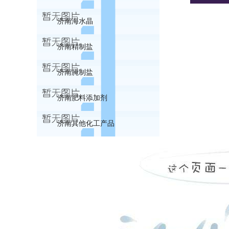
济南海水晶
济南精制盐
济南腌制盐
济南肥料添加剂
济南其他化工产品